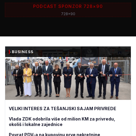
PODCAST SPONZOR 728×90
728x90
-BUSINESS
VELIKI INTERES ZA TEŠANJSKI SAJAM PRIVREDE
Vlada ZDK odobrila više od milion KM za privredu,
okoliš i lokalne zajednice
Povrat PDV-a na kupovinu prve nekretnine