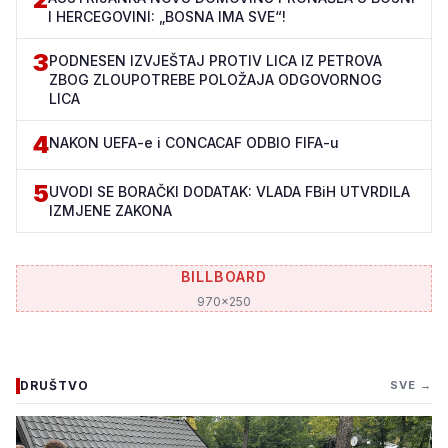
I HERCEGOVINI: „BOSNA IMA SVE“!
3
PODNESEN IZVJEŠTAJ PROTIV LICA IZ PETROVA
ZBOG ZLOUPOTREBE POLOŽAJA ODGOVORNOG
LICA
4
NAKON UEFA-e i CONCACAF ODBIO FIFA-u
5
UVODI SE BORAČKI DODATAK: VLADA FBiH UTVRDILA
IZMJENE ZAKONA
BILLBOARD
970x250
DRUŠTVO
SVE →