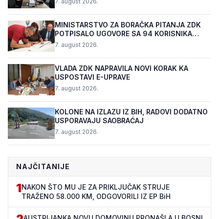
7. august 2026.
MINISTARSTVO ZA BORAČKA PITANJA ZDK
POTPISALO UGOVORE SA 94 KORISNIKA
PROGRAMA "BIZNIS PL...
7. august 2026.
VLADA ZDK NAPRAVILA NOVI KORAK KA
USPOSTAVI E-UPRAVE
7. august 2026.
KOLONE NA IZLAZU IZ BIH, RADOVI DODATNO
USPORAVAJU SAOBRAĆAJ
7. august 2026.
NAJČITANIJE
1
NAKON ŠTO MU JE ZA PRIKLJUČAK STRUJE
TRAŽENO 58.000 KM, ODGOVORILI IZ EP BiH
2
AUSTRIJANKA NOVU DOMOVINU PRONAŠLA U BOSNI