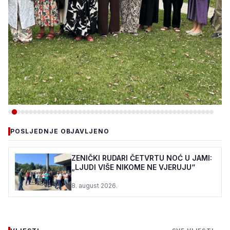
-DRUŠTVO
POSLJEDNJE OBJAVLJENO
DOBOJ ISTOK: „DANI KULTURE
I DIJASPORE“ OKUPILI
ZENIČKI RUDARI ČETVRTU NOĆ U JAMI:
„LJUDI VIŠE NIKOME NE VJERUJU“
UČESNIKE IZ ŠVEDSKE,
UKRAJINE, SENEGALA, G...
8. august 2026.
9. august 2026.
•
330 pregleda