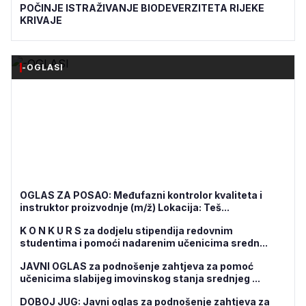
POČINJE ISTRAŽIVANJE BIODEVERZITETA RIJEKE
KRIVAJE
-OGLASI
OGLAS ZA POSAO: Međufazni kontrolor kvaliteta i
instruktor proizvodnje (m/ž) Lokacija: Teš...
K O N K U R S za dodjelu stipendija redovnim
studentima i pomoći nadarenim učenicima sredn...
JAVNI OGLAS za podnošenje zahtjeva za pomoć
učenicima slabijeg imovinskog stanja srednjeg ...
DOBOJ JUG: Javni oglas za podnošenje zahtjeva za