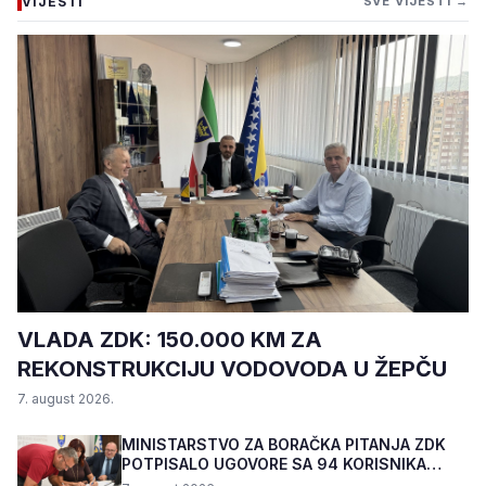
VIJESTI
SVE VIJESTI →
VLADA ZDK: 150.000 KM ZA
REKONSTRUKCIJU VODOVODA U ŽEPČU
7. august 2026.
MINISTARSTVO ZA BORAČKA PITANJA ZDK
POTPISALO UGOVORE SA 94 KORISNIKA
PROGRAMA "BIZNIS PL...