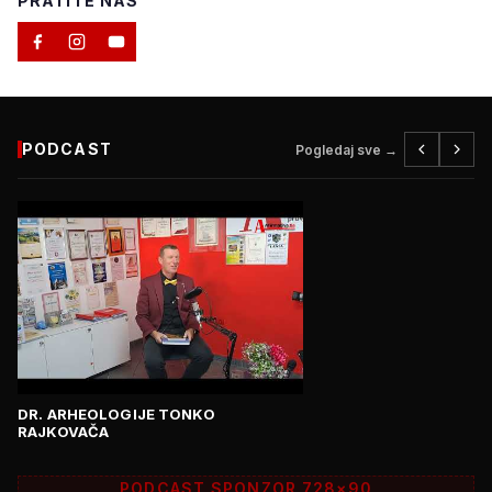
PRATITE NAS
PODCAST
Pogledaj sve →
DR. ARHEOLOGIJE TONKO
RAJKOVAČA
PODCAST SPONZOR 728×90