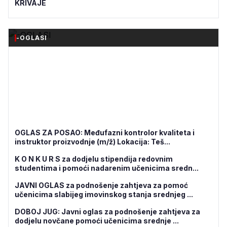
KRIVAJE
-OGLASI
OGLAS ZA POSAO: Međufazni kontrolor kvaliteta i
instruktor proizvodnje (m/ž) Lokacija: Teš...
K O N K U R S za dodjelu stipendija redovnim
studentima i pomoći nadarenim učenicima sredn...
JAVNI OGLAS za podnošenje zahtjeva za pomoć
učenicima slabijeg imovinskog stanja srednjeg ...
DOBOJ JUG: Javni oglas za podnošenje zahtjeva za
dodjelu novčane pomoći učenicima srednje ...