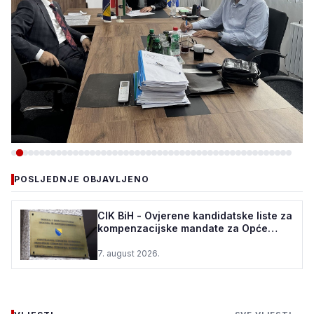
-VIJESTI
POSLJEDNJE OBJAVLJENO
VLADA ZDK: 150.000 KM ZA
REKONSTRUKCIJU VODOVODA
CIK BiH - Ovjerene kandidatske liste za
kompenzacijske mandate za Opće
U ŽEPČU
izbore u BiH
7. august 2026.
7. august 2026.
•
63 pregleda