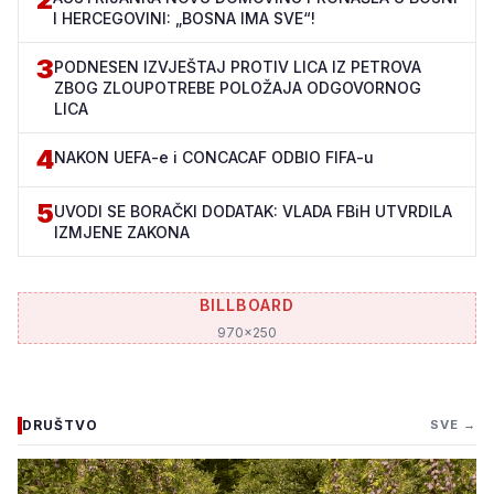
I HERCEGOVINI: „BOSNA IMA SVE“!
3
PODNESEN IZVJEŠTAJ PROTIV LICA IZ PETROVA
ZBOG ZLOUPOTREBE POLOŽAJA ODGOVORNOG
LICA
4
NAKON UEFA-e i CONCACAF ODBIO FIFA-u
5
UVODI SE BORAČKI DODATAK: VLADA FBiH UTVRDILA
IZMJENE ZAKONA
BILLBOARD
970x250
DRUŠTVO
SVE →