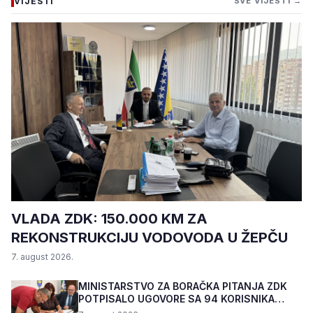
VIJESTI
SVE VIJESTI →
VLADA ZDK: 150.000 KM ZA
REKONSTRUKCIJU VODOVODA U ŽEPČU
7. august 2026.
MINISTARSTVO ZA BORAČKA PITANJA ZDK
POTPISALO UGOVORE SA 94 KORISNIKA
PROGRAMA "BIZNIS PL...