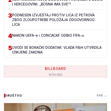
I HERCEGOVINI: „BOSNA IMA SVE“!
3
PODNESEN IZVJEŠTAJ PROTIV LICA IZ PETROVA
ZBOG ZLOUPOTREBE POLOŽAJA ODGOVORNOG
LICA
4
NAKON UEFA-e i CONCACAF ODBIO FIFA-u
5
UVODI SE BORAČKI DODATAK: VLADA FBiH UTVRDILA
IZMJENE ZAKONA
BILLBOARD
970x250
DRUŠTVO
SVE →