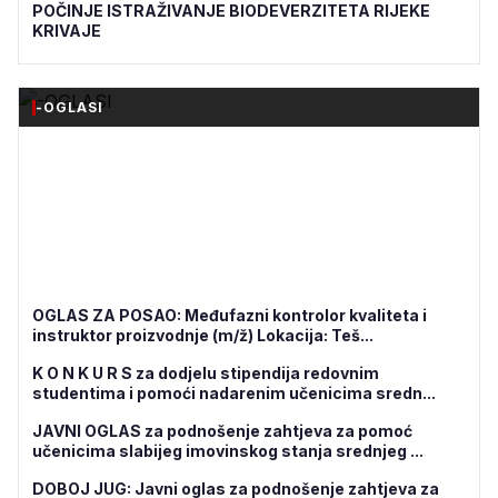
POČINJE ISTRAŽIVANJE BIODEVERZITETA RIJEKE
KRIVAJE
-OGLASI
OGLAS ZA POSAO: Međufazni kontrolor kvaliteta i
instruktor proizvodnje (m/ž) Lokacija: Teš...
K O N K U R S za dodjelu stipendija redovnim
studentima i pomoći nadarenim učenicima sredn...
JAVNI OGLAS za podnošenje zahtjeva za pomoć
učenicima slabijeg imovinskog stanja srednjeg ...
DOBOJ JUG: Javni oglas za podnošenje zahtjeva za