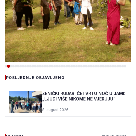
-DRUŠTVO
POSLJEDNJE OBJAVLJENO
PC DUJE: ŠTIĆENICI I OVE
GODINE U VOĆNJAKU
ZENIČKI RUDARI ČETVRTU NOĆ U JAMI:
„LJUDI VIŠE NIKOME NE VJERUJU“
MIRSADA DURMIĆA
8. august 2026.
7. august 2026.
•
132 pregleda