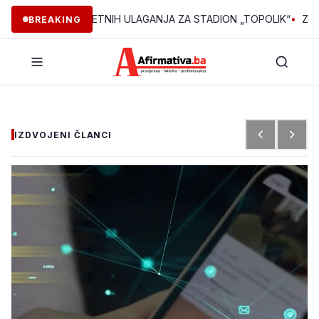
 160.000 POČETNIH ULAGANJA ZA STADION „TOPOLIK“
•
ZBOG INT
BREAKING
IZDVOJENI ČLANCI