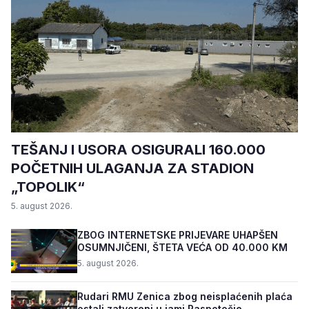
TEŠANJ I USORA OSIGURALI 160.000
POČETNIH ULAGANJA ZA STADION
„TOPOLIK“
5. august 2026.
ZBOG INTERNETSKE PRIJEVARE UHAPŠEN
OSUMNJIČENI, ŠTETA VEĆA OD 40.000 KM
5. august 2026.
Rudari RMU Zenica zbog neisplaćenih plaća
ostali zatvoreni u jami Raspotočje