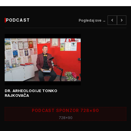
PODCAST
Pogledaj sve →
DR. ARHEOLOGIJE TONKO
RAJKOVAČA
PODCAST SPONZOR 728×90
728x90