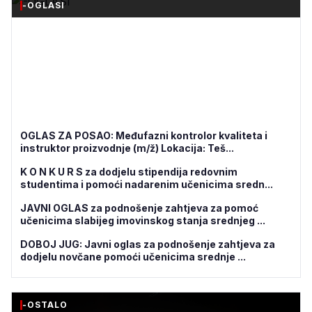
-OGLASI
OGLAS ZA POSAO: Međufazni kontrolor kvaliteta i
instruktor proizvodnje (m/ž) Lokacija: Teš...
K O N K U R S za dodjelu stipendija redovnim
studentima i pomoći nadarenim učenicima sredn...
JAVNI OGLAS za podnošenje zahtjeva za pomoć
učenicima slabijeg imovinskog stanja srednjeg ...
DOBOJ JUG: Javni oglas za podnošenje zahtjeva za
dodjelu novčane pomoći učenicima srednje ...
-OSTALO