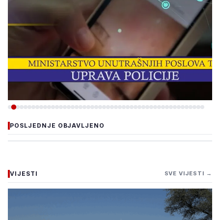
-VIJESTI
POSLJEDNJE OBJAVLJENO
ZBOG INTERNETSKE
PRIJEVARE UHAPŠEN
OSUMNJIČENI, ŠTETA VEĆA
VIJESTI
SVE VIJESTI →
OD 40.000 KM
5. august 2026.
•
158 pregleda