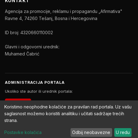
KONTAKT
Agencija za promocije, reklamu i propagandu „Afirmativa"
Ravne 4, 74260 Tešanj, Bosna i Hercegovina
ID broj: 4320660110002
Glavni i odgovorni urednik:
Muhamed Čabrić
ADMINISTRACIJA PORTALA
Ukoliko ste autor ili urednik portala:
PRIJAVA
Koristimo neophodne kolačiće za pravilan rad portala. Uz vašu
saglasnost možemo koristiti analitiku i učitati sadržaje trećih
strana.
Copyright © 2026 Afirmativa Portal. Sva prava zadržana.
Postavke kolačića
Odbij neobavezne
U redu
Impressum
Uslovi korištenja
Politika privatnosti
Postavke kolačića