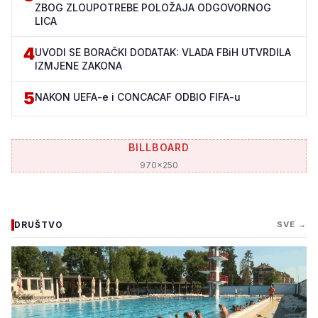
ZBOG ZLOUPOTREBE POLOŽAJA ODGOVORNOG
LICA
4
UVODI SE BORAČKI DODATAK: VLADA FBiH UTVRDILA
IZMJENE ZAKONA
5
NAKON UEFA-e i CONCACAF ODBIO FIFA-u
BILLBOARD
970x250
DRUŠTVO
SVE →