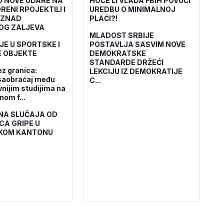
O NOVE UDARE NA
HOĆE LI VLADA FBiH POVUĆI
RENI RPOJEKTILI I
UREDBU O MINIMALNOJ
IZNAD
PLAĆI?!
OG ZALJEVA
MLADOST SRBIJE
JE U SPORTSKE I
POSTAVLJA SASVIM NOVE
 OBJEKTE
DEMOKRATSKE
STANDARDE DRŽEĆI
ez granica:
LEKCIJU IZ DEMOKRATIJE
saobraćaj među
C...
vnijim studijima na
om f...
NA SLUČAJA OD
CA GRIPE U
KOM KANTONU