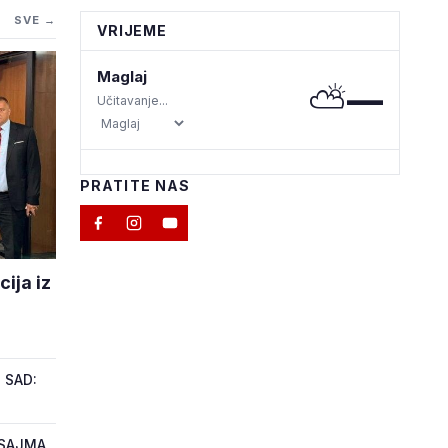
SVE →
VRIJEME
Maglaj
⛅
—
Učitavanje...
PRATITE NAS
ija iz
 SAD:
 SAJMA