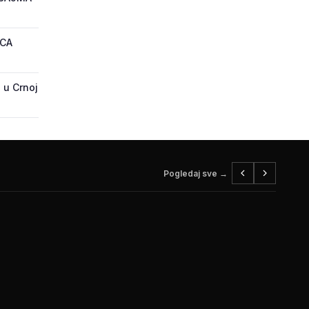
ECA
 u Crnoj
Pogledaj sve →