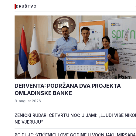
DRUŠTVO
DERVENTA: PODRŽANA DVA PROJEKTA
OMLADINSKE BANKE
8. august 2026.
ZENIČKI RUDARI ČETVRTU NOĆ U JAMI: „LJUDI VIŠE NIK
NE VJERUJU“
PC DUJE: ŠTIĆENICI I OVE GODINE U VOĆNJAKU MIRSADA