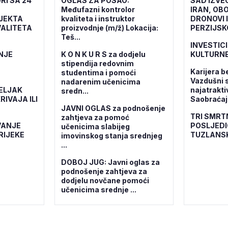
RI SA 24
OGLAS ZA POSAO:
SAD IZVE
Međufazni kontrolor
IRAN, OBO
OJEKTA
kvaliteta i instruktor
DRONOVI 
ALITETA
proizvodnje (m/ž) Lokacija:
PERZIJSK
Teš...
INVESTICI
NJE
K O N K U R S za dodjelu
KULTURNE
stipendija redovnim
Karijera b
studentima i pomoći
Vazdušni 
nadarenim učenicima
ELJAK
najatrakti
sredn...
RIVAJA ILI
Saobraćajn
JAVNI OGLAS za podnošenje
TRI SMRT
zahtjeva za pomoć
VANJE
POSLJEDI
učenicima slabijeg
RIJEKE
TUZLANS
imovinskog stanja srednjeg
...
DOBOJ JUG: Javni oglas za
podnošenje zahtjeva za
dodjelu novčane pomoći
učenicima srednje ...