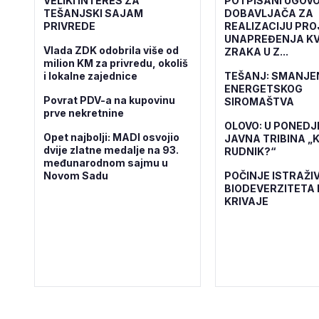
VELIKI INTERES ZA
POTPISANI UGOVO
TEŠANJSKI SAJAM
DOBAVLJAČA ZA
PRIVREDE
REALIZACIJU PR
UNAPREĐENJA KV
Vlada ZDK odobrila više od
ZRAKA U Z...
milion KM za privredu, okoliš
i lokalne zajednice
TEŠANJ: SMANJE
ENERGETSKOG
Povrat PDV-a na kupovinu
SIROMAŠTVA
prve nekretnine
OLOVO: U PONEDJ
Opet najbolji: MADI osvojio
JAVNA TRIBINA „K
dvije zlatne medalje na 93.
RUDNIK?“
međunarodnom sajmu u
Novom Sadu
POČINJE ISTRAŽI
BIODEVERZITETA 
KRIVAJE