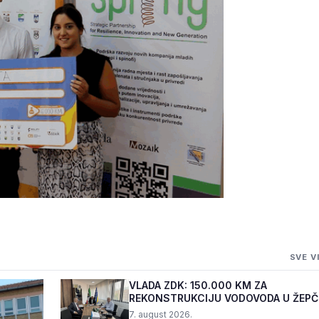
VA PROJEKTA
SVE V
VLADA ZDK: 150.000 KM ZA
REKONSTRUKCIJU VODOVODA U ŽEP
7. august 2026.