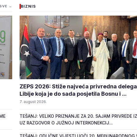
SVE →
BIZNIS
ZEPS 2026: Stiže najveća privredna delegac
Libije koja je do sada posjetila Bosnu i ...
7. august 2026.
OME
TEŠANJ: VELIKO PRIZNANJE ZA 20. SAJAM PRIVREDE IZ
UZ RAZGOVOR O JUŽNOJ INTERKONEKCIJ...
TEŠANJ: ODLIČNE VIJESTI UOČI 20. MEĐUNARODNOG