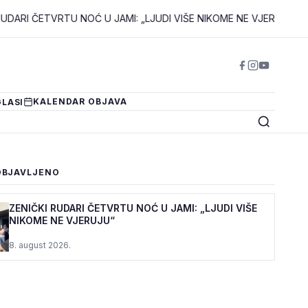
ETVRTU NOĆ U JAMI: „LJUDI VIŠE NIKOME NE VJERUJU“
•
PC DUJE
KALENDAR OBJAVA
LASI
OBJAVLJENO
ZENIČKI RUDARI ČETVRTU NOĆ U JAMI: „LJUDI VIŠE
NIKOME NE VJERUJU“
8. august 2026.