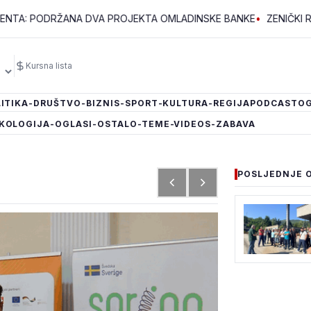
ODRŽANA DVA PROJEKTA OMLADINSKE BANKE
•
ZENIČKI RUDARI Č
Kursna lista
ITIKA
-DRUŠTVO
-BIZNIS
-SPORT
-KULTURA
-REGIJA
PODCAST
OG
KOLOGIJA
-OGLASI
-OSTALO
-TEME
-VIDEOS
-ZABAVA
POSLJEDNJE 