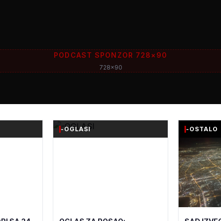
PODCAST SPONZOR 728×90
728x90
-OGLASI
-OSTALO