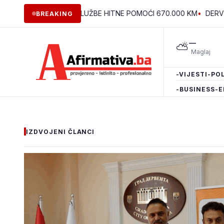
NSTRUKCIJU SLUŽBE HITNE POMOĆI 670.000 KM
•
DERVENTA: P
BREAKING
—
⛅
-VIJESTI
-POL
-BUSINESS
-E
IZDVOJENI ČLANCI