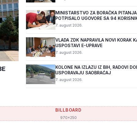
MINISTARSTVO ZA BORAČKA PITANJA
POTPISALO UGOVORE SA 94 KORISNI
PROGRAMA "BIZNIS PL...
7. august 2026.
VLADA ZDK NAPRAVILA NOVI KORAK K
USPOSTAVI E-UPRAVE
7. august 2026.
KOLONE NA IZLAZU IZ BIH, RADOVI D
BE
USPORAVAJU SAOBRAĆAJ
7. august 2026.
BILLBOARD
970x250