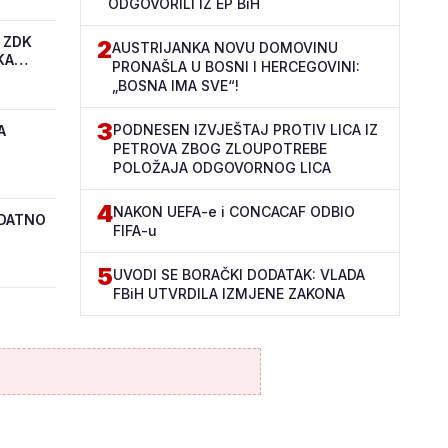
ODGOVORILI IZ EP BiH
 ZDK
2
AUSTRIJANKA NOVU DOMOVINU
KA
PRONAŠLA U BOSNI I HERCEGOVINI:
„BOSNA IMA SVE“!
3
PODNESEN IZVJEŠTAJ PROTIV LICA IZ
A
PETROVA ZBOG ZLOUPOTREBE
POLOŽAJA ODGOVORNOG LICA
4
NAKON UEFA-e i CONCACAF ODBIO
ODATNO
FIFA-u
5
UVODI SE BORAČKI DODATAK: VLADA
FBiH UTVRDILA IZMJENE ZAKONA