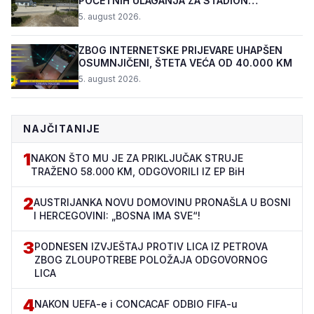
POČETNIH ULAGANJA ZA STADION
„TOPOLIK“
5. august 2026.
ZBOG INTERNETSKE PRIJEVARE UHAPŠEN
OSUMNJIČENI, ŠTETA VEĆA OD 40.000 KM
5. august 2026.
NAJČITANIJE
1
NAKON ŠTO MU JE ZA PRIKLJUČAK STRUJE
TRAŽENO 58.000 KM, ODGOVORILI IZ EP BiH
2
AUSTRIJANKA NOVU DOMOVINU PRONAŠLA U BOSNI
I HERCEGOVINI: „BOSNA IMA SVE“!
3
PODNESEN IZVJEŠTAJ PROTIV LICA IZ PETROVA
ZBOG ZLOUPOTREBE POLOŽAJA ODGOVORNOG
LICA
4
NAKON UEFA-e i CONCACAF ODBIO FIFA-u