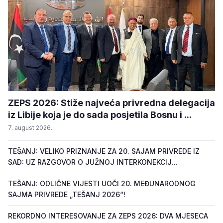
ZEPS 2026: Stiže najveća privredna delegacija
iz Libije koja je do sada posjetila Bosnu i ...
7. august 2026.
TEŠANJ: VELIKO PRIZNANJE ZA 20. SAJAM PRIVREDE IZ
SAD: UZ RAZGOVOR O JUŽNOJ INTERKONEKCIJ...
TEŠANJ: ODLIČNE VIJESTI UOČI 20. MEĐUNARODNOG
SAJMA PRIVREDE „TEŠANJ 2026“!
REKORDNO INTERESOVANJE ZA ZEPS 2026: DVA MJESECA