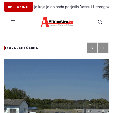
acija iz Libije koja je do sada posjetila Bosnu i Hercegovinu
•
KOLO
BREAKING
IZDVOJENI ČLANCI