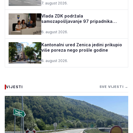
7. august 2026.
Vlada ZDK podržala
samozapošljavanje 97 pripadnika
boračke populacije - za 10 godina
podrž...
6. august 2026.
Kantonalni ured Zenica jedini prikupio
više poreza nego prošle godine
6. august 2026.
VIJESTI
SVE VIJESTI →