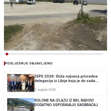
-VIJESTI
POSLJEDNJE OBJAVLJENO
TEŠANJ I USORA OSIGURALI
160.000 POČETNIH ULAGANJA
ZEPS 2026: Stiže najveća privredna
delegacija iz Libije koja je do sada
ZA STADION „TOPOLIK“
posjetila Bosnu i ...
7. august 2026.
5. august 2026.
•
161 pregleda
KOLONE NA IZLAZU IZ BIH, RADOVI
DODATNO USPORAVAJU SAOBRAĆAJ