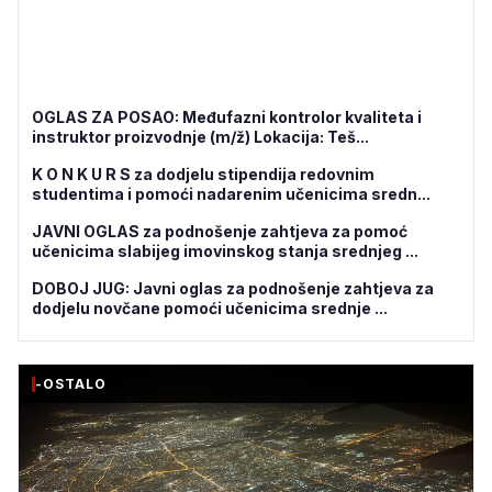
OGLAS ZA POSAO: Međufazni kontrolor kvaliteta i
instruktor proizvodnje (m/ž) Lokacija: Teš...
K O N K U R S za dodjelu stipendija redovnim
studentima i pomoći nadarenim učenicima sredn...
JAVNI OGLAS za podnošenje zahtjeva za pomoć
učenicima slabijeg imovinskog stanja srednjeg ...
DOBOJ JUG: Javni oglas za podnošenje zahtjeva za
dodjelu novčane pomoći učenicima srednje ...
-OSTALO