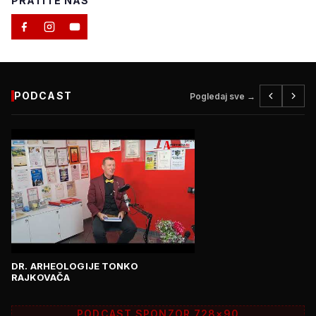
PRATITE NAS
PODCAST
Pogledaj sve →
DR. ARHEOLOGIJE TONKO
RAJKOVAČA
PODCAST SPONZOR 728×90