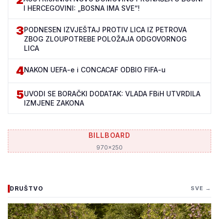
I HERCEGOVINI: „BOSNA IMA SVE“!
3
PODNESEN IZVJEŠTAJ PROTIV LICA IZ PETROVA
ZBOG ZLOUPOTREBE POLOŽAJA ODGOVORNOG
LICA
4
NAKON UEFA-e i CONCACAF ODBIO FIFA-u
5
UVODI SE BORAČKI DODATAK: VLADA FBiH UTVRDILA
IZMJENE ZAKONA
BILLBOARD
970x250
DRUŠTVO
SVE →