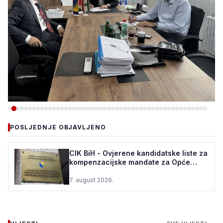
-VIJESTI
POSLJEDNJE OBJAVLJENO
VLADA ZDK: 150.000 KM ZA
REKONSTRUKCIJU VODOVODA
CIK BiH - Ovjerene kandidatske liste za
kompenzacijske mandate za Opće
U ŽEPČU
izbore u BiH
7. august 2026.
7. august 2026.
•
82 pregleda