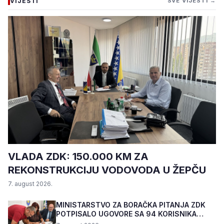
VIJESTI
SVE VIJESTI →
VLADA ZDK: 150.000 KM ZA
REKONSTRUKCIJU VODOVODA U ŽEPČU
7. august 2026.
MINISTARSTVO ZA BORAČKA PITANJA ZDK
POTPISALO UGOVORE SA 94 KORISNIKA
PROGRAMA "BIZNIS PL...