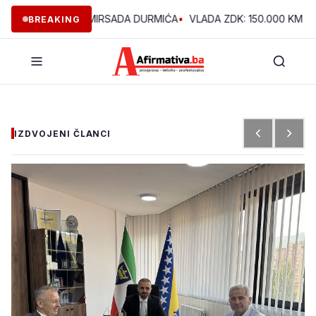
U VOĆNJAKU MIRSADA DURMIĆA
•
VLADA ZDK: 150.000 KM ZA REK
BREAKING
IZDVOJENI ČLANCI