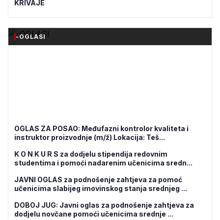
KRIVAJE
-OGLASI
OGLAS ZA POSAO: Međufazni kontrolor kvaliteta i
instruktor proizvodnje (m/ž) Lokacija: Teš...
K O N K U R S za dodjelu stipendija redovnim
studentima i pomoći nadarenim učenicima sredn...
JAVNI OGLAS za podnošenje zahtjeva za pomoć
učenicima slabijeg imovinskog stanja srednjeg ...
DOBOJ JUG: Javni oglas za podnošenje zahtjeva za
dodjelu novčane pomoći učenicima srednje ...