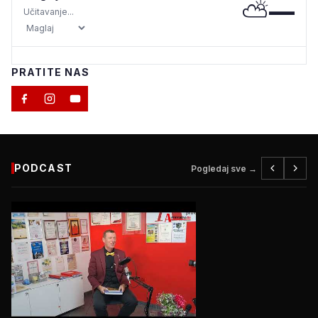
⛅
—
Učitavanje...
PRATITE NAS
PODCAST
Pogledaj sve →