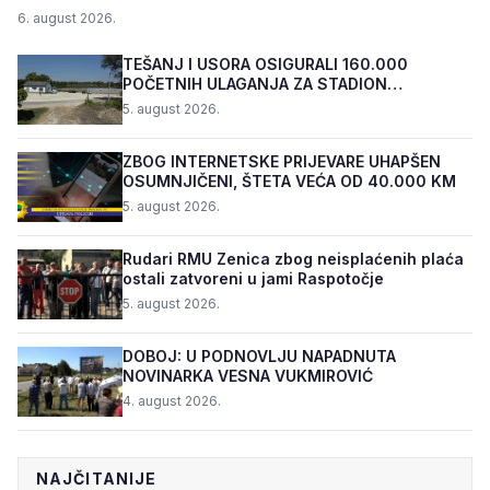
6. august 2026.
TEŠANJ I USORA OSIGURALI 160.000
POČETNIH ULAGANJA ZA STADION
„TOPOLIK“
5. august 2026.
ZBOG INTERNETSKE PRIJEVARE UHAPŠEN
OSUMNJIČENI, ŠTETA VEĆA OD 40.000 KM
5. august 2026.
Rudari RMU Zenica zbog neisplaćenih plaća
ostali zatvoreni u jami Raspotočje
5. august 2026.
DOBOJ: U PODNOVLJU NAPADNUTA
NOVINARKA VESNA VUKMIROVIĆ
4. august 2026.
NAJČITANIJE