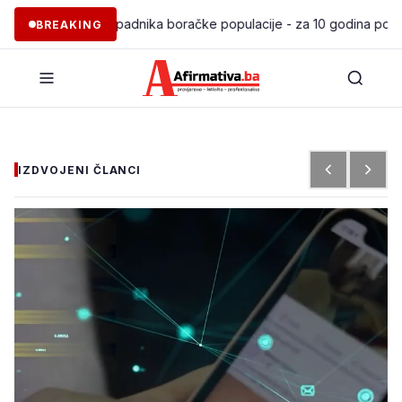
nje 97 pripadnika boračke populacije - za 10 godina podržano pok
BREAKING
IZDVOJENI ČLANCI