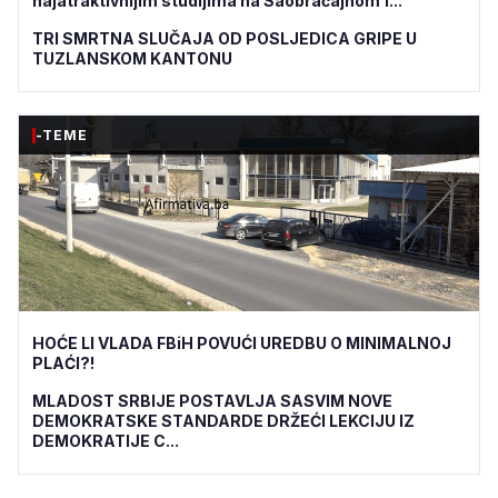
najatraktivnijim studijima na Saobraćajnom f...
TRI SMRTNA SLUČAJA OD POSLJEDICA GRIPE U
TUZLANSKOM KANTONU
-TEME
HOĆE LI VLADA FBiH POVUĆI UREDBU O MINIMALNOJ
PLAĆI?!
MLADOST SRBIJE POSTAVLJA SASVIM NOVE
DEMOKRATSKE STANDARDE DRŽEĆI LEKCIJU IZ
DEMOKRATIJE C...