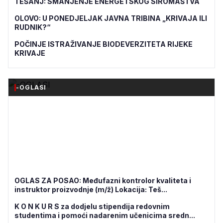
TEŠANJ: SMANJENJE ENERGETSKOG SIROMAŠTVA
OLOVO: U PONEDJELJAK JAVNA TRIBINA „KRIVAJA ILI
RUDNIK?“
POČINJE ISTRAŽIVANJE BIODEVERZITETA RIJEKE
KRIVAJE
-OGLASI
OGLAS ZA POSAO: Međufazni kontrolor kvaliteta i
instruktor proizvodnje (m/ž) Lokacija: Teš...
K O N K U R S za dodjelu stipendija redovnim
studentima i pomoći nadarenim učenicima sredn...