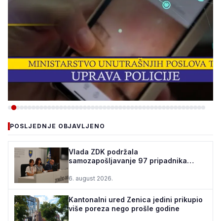
-VIJESTI
POSLJEDNJE OBJAVLJENO
ZBOG INTERNETSKE
PRIJEVARE UHAPŠEN
Vlada ZDK podržala
samozapošljavanje 97 pripadnika
OSUMNJIČENI, ŠTETA VEĆA
boračke populacije - za 10 godina
OD 40.000 KM
podrž...
6. august 2026.
5. august 2026.
•
201 pregleda
Kantonalni ured Zenica jedini prikupio
više poreza nego prošle godine