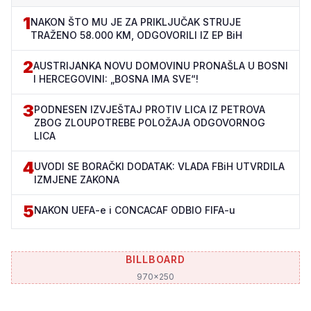
1
NAKON ŠTO MU JE ZA PRIKLJUČAK STRUJE
TRAŽENO 58.000 KM, ODGOVORILI IZ EP BiH
2
AUSTRIJANKA NOVU DOMOVINU PRONAŠLA U BOSNI
I HERCEGOVINI: „BOSNA IMA SVE“!
3
PODNESEN IZVJEŠTAJ PROTIV LICA IZ PETROVA
ZBOG ZLOUPOTREBE POLOŽAJA ODGOVORNOG
LICA
4
UVODI SE BORAČKI DODATAK: VLADA FBiH UTVRDILA
IZMJENE ZAKONA
5
NAKON UEFA-e i CONCACAF ODBIO FIFA-u
BILLBOARD
970x250