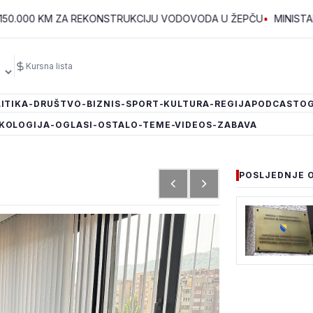
 KM ZA REKONSTRUKCIJU VODOVODA U ŽEPČU
•
MINISTARSTVO ZA
Kursna lista
ITIKA
-DRUŠTVO
-BIZNIS
-SPORT
-KULTURA
-REGIJA
PODCAST
OG
KOLOGIJA
-OGLASI
-OSTALO
-TEME
-VIDEOS
-ZABAVA
POSLJEDNJE 