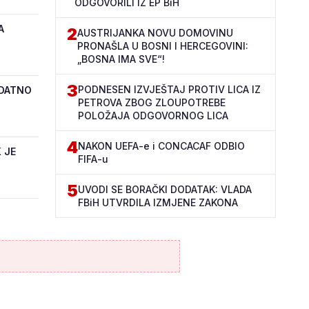
ODGOVORILI IZ EP BiH
A
2
AUSTRIJANKA NOVU DOMOVINU
PRONAŠLA U BOSNI I HERCEGOVINI:
„BOSNA IMA SVE“!
3
PODNESEN IZVJEŠTAJ PROTIV LICA IZ
ODATNO
PETROVA ZBOG ZLOUPOTREBE
POLOŽAJA ODGOVORNOG LICA
4
NAKON UEFA-e i CONCACAF ODBIO
 JE
FIFA-u
5
UVODI SE BORAČKI DODATAK: VLADA
FBiH UTVRDILA IZMJENE ZAKONA