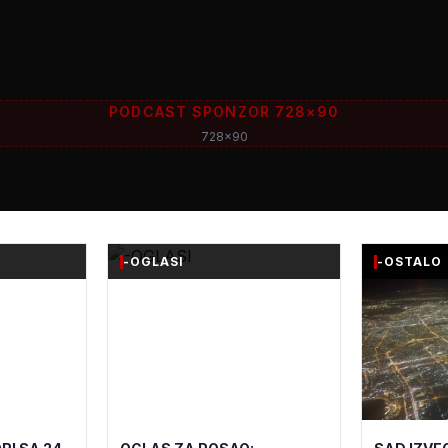
PODCAST SPONZOR 728×90
728x90
-OGLASI
-OSTALO