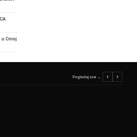
ECA
 u Crnoj
Pogledaj sve →