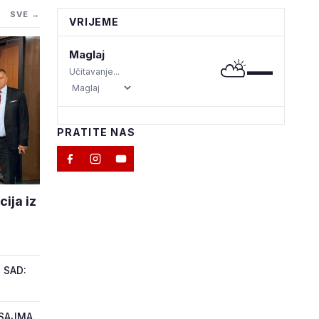
SVE →
VRIJEME
Maglaj
⛅
—
Učitavanje...
PRATITE NAS
ija iz
 SAD:
 SAJMA