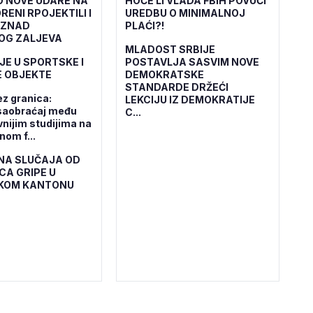
O NOVE UDARE NA
HOĆE LI VLADA FBiH POVUĆI
RENI RPOJEKTILI I
UREDBU O MINIMALNOJ
IZNAD
PLAĆI?!
OG ZALJEVA
MLADOST SRBIJE
JE U SPORTSKE I
POSTAVLJA SASVIM NOVE
 OBJEKTE
DEMOKRATSKE
STANDARDE DRŽEĆI
ez granica:
LEKCIJU IZ DEMOKRATIJE
saobraćaj među
C...
vnijim studijima na
om f...
NA SLUČAJA OD
CA GRIPE U
KOM KANTONU