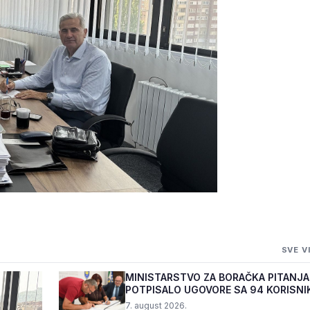
 ZA
SVE V
VODA U ŽEPČU
MINISTARSTVO ZA BORAČKA PITANJA
POTPISALO UGOVORE SA 94 KORISNI
PROGRAMA "BIZNIS PL...
7. august 2026.