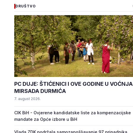
DRUŠTVO
PC DUJE: ŠTIĆENICI I OVE GODINE U VOĆNJ
MIRSADA DURMIĆA
7. august 2026.
CIK BiH - Ovjerene kandidatske liste za kompenzacijske
mandate za Opće izbore u BiH
Vlada ZDK podržala samozapošljavanje 97 pripadnika