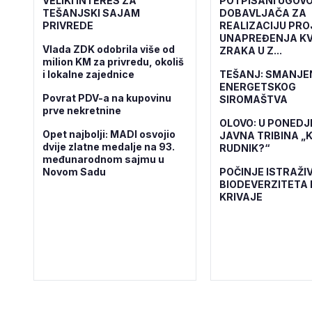
VELIKI INTERES ZA
POTPISANI UGOVO
TEŠANJSKI SAJAM
DOBAVLJAČA ZA
PRIVREDE
REALIZACIJU PR
UNAPREĐENJA KV
Vlada ZDK odobrila više od
ZRAKA U Z...
milion KM za privredu, okoliš
i lokalne zajednice
TEŠANJ: SMANJE
ENERGETSKOG
Povrat PDV-a na kupovinu
SIROMAŠTVA
prve nekretnine
OLOVO: U PONEDJ
Opet najbolji: MADI osvojio
JAVNA TRIBINA „K
dvije zlatne medalje na 93.
RUDNIK?“
međunarodnom sajmu u
Novom Sadu
POČINJE ISTRAŽI
BIODEVERZITETA 
KRIVAJE