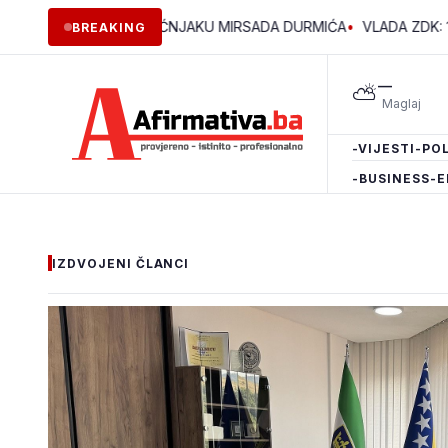
VE GODINE U VOĆNJAKU MIRSADA DURMIĆA
•
VLADA ZDK: 150.000
BREAKING
—
⛅
-VIJESTI
-POL
-BUSINESS
-E
IZDVOJENI ČLANCI