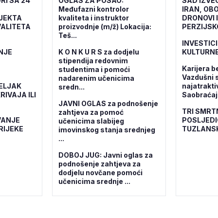
RI SA 24
OGLAS ZA POSAO:
SAD IZVE
Međufazni kontrolor
IRAN, OBO
OJEKTA
kvaliteta i instruktor
DRONOVI 
ALITETA
proizvodnje (m/ž) Lokacija:
PERZIJSK
Teš...
INVESTICI
NJE
K O N K U R S za dodjelu
KULTURNE
stipendija redovnim
Karijera b
studentima i pomoći
Vazdušni 
nadarenim učenicima
ELJAK
najatrakti
sredn...
RIVAJA ILI
Saobraćajn
JAVNI OGLAS za podnošenje
TRI SMRT
zahtjeva za pomoć
VANJE
POSLJEDI
učenicima slabijeg
RIJEKE
TUZLANS
imovinskog stanja srednjeg
...
DOBOJ JUG: Javni oglas za
podnošenje zahtjeva za
dodjelu novčane pomoći
učenicima srednje ...