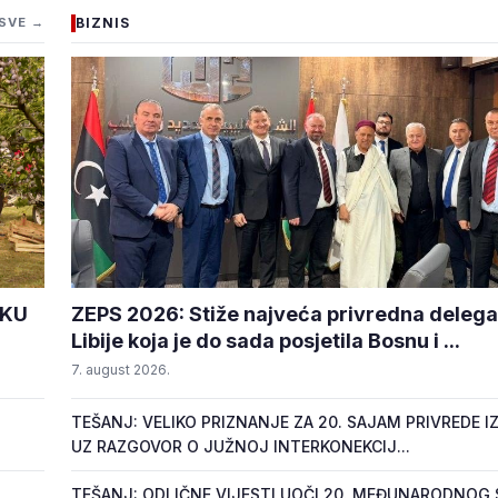
SVE →
BIZNIS
AKU
ZEPS 2026: Stiže najveća privredna delegac
Libije koja je do sada posjetila Bosnu i ...
7. august 2026.
TEŠANJ: VELIKO PRIZNANJE ZA 20. SAJAM PRIVREDE IZ
UZ RAZGOVOR O JUŽNOJ INTERKONEKCIJ...
TEŠANJ: ODLIČNE VIJESTI UOČI 20. MEĐUNARODNOG