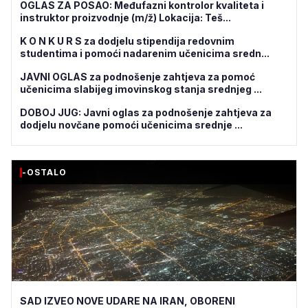
OGLAS ZA POSAO: Međufazni kontrolor kvaliteta i
instruktor proizvodnje (m/ž) Lokacija: Teš...
K O N K U R S za dodjelu stipendija redovnim
studentima i pomoći nadarenim učenicima sredn...
JAVNI OGLAS za podnošenje zahtjeva za pomoć
učenicima slabijeg imovinskog stanja srednjeg ...
DOBOJ JUG: Javni oglas za podnošenje zahtjeva za
dodjelu novčane pomoći učenicima srednje ...
-OSTALO
SAD IZVEO NOVE UDARE NA IRAN, OBORENI