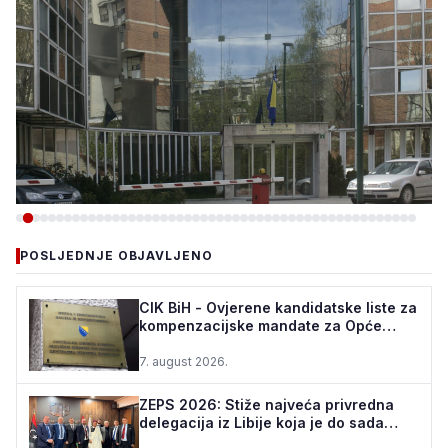
-VIJESTI
POSLJEDNJE OBJAVLJENO
POGLEDAJTE U KOJIM
OPĆINAMA ZDK JE POREZNA
CIK BiH - Ovjerene kandidatske liste za
kompenzacijske mandate za Opće
UPRAVA VRŠILA KONTROLE
izbore u BiH
7. august 2026.
6. august 2026.
•
161 pregleda
ZEPS 2026: Stiže najveća privredna
delegacija iz Libije koja je do sada
posjetila Bosnu i ...