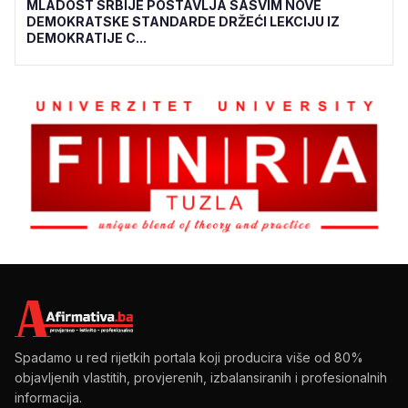
MLADOST SRBIJE POSTAVLJA SASVIM NOVE
DEMOKRATSKE STANDARDE DRŽEĆI LEKCIJU IZ
DEMOKRATIJE C...
Spadamo u red rijetkih portala koji producira više od 80%
objavljenih vlastitih, provjerenih, izbalansiranih i profesionalnih
informacija.