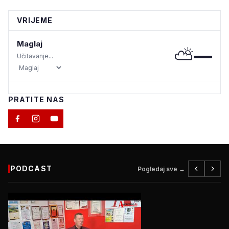
VRIJEME
Maglaj
⛅
—
Učitavanje...
PRATITE NAS
PODCAST
Pogledaj sve →