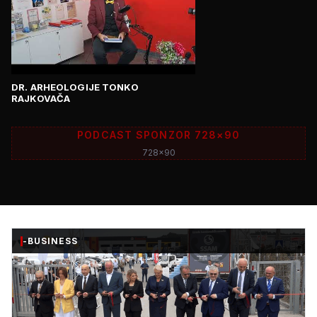
DR. ARHEOLOGIJE TONKO
RAJKOVAČA
PODCAST SPONZOR 728×90
728x90
-BUSINESS