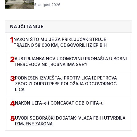
„TOPOLIK“
5. august 2026.
NAJČITANIJE
1
NAKON ŠTO MU JE ZA PRIKLJUČAK STRUJE
TRAŽENO 58.000 KM, ODGOVORILI IZ EP BiH
2
AUSTRIJANKA NOVU DOMOVINU PRONAŠLA U BOSNI
I HERCEGOVINI: „BOSNA IMA SVE“!
3
PODNESEN IZVJEŠTAJ PROTIV LICA IZ PETROVA
ZBOG ZLOUPOTREBE POLOŽAJA ODGOVORNOG
LICA
4
NAKON UEFA-e i CONCACAF ODBIO FIFA-u
5
UVODI SE BORAČKI DODATAK: VLADA FBiH UTVRDILA
IZMJENE ZAKONA