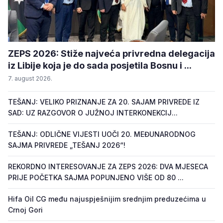
ZEPS 2026: Stiže najveća privredna delegacija
iz Libije koja je do sada posjetila Bosnu i ...
7. august 2026.
TEŠANJ: VELIKO PRIZNANJE ZA 20. SAJAM PRIVREDE IZ
SAD: UZ RAZGOVOR O JUŽNOJ INTERKONEKCIJ...
TEŠANJ: ODLIČNE VIJESTI UOČI 20. MEĐUNARODNOG
SAJMA PRIVREDE „TEŠANJ 2026“!
REKORDNO INTERESOVANJE ZA ZEPS 2026: DVA MJESECA
PRIJE POČETKA SAJMA POPUNJENO VIŠE OD 80 ...
Hifa Oil CG među najuspješnijim srednjim preduzećima u
Crnoj Gori