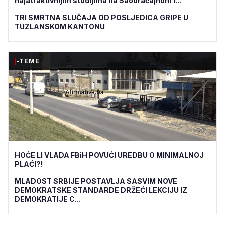
najatraktivnijim studijima na Saobraćajnom f...
TRI SMRTNA SLUČAJA OD POSLJEDICA GRIPE U
TUZLANSKOM KANTONU
-TEME
HOĆE LI VLADA FBiH POVUĆI UREDBU O MINIMALNOJ
PLAĆI?!
MLADOST SRBIJE POSTAVLJA SASVIM NOVE
DEMOKRATSKE STANDARDE DRŽEĆI LEKCIJU IZ
DEMOKRATIJE C...