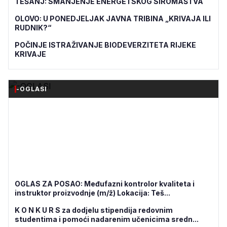
TEŠANJ: SMANJENJE ENERGETSKOG SIROMAŠTVA
OLOVO: U PONEDJELJAK JAVNA TRIBINA „KRIVAJA ILI
RUDNIK?“
POČINJE ISTRAŽIVANJE BIODEVERZITETA RIJEKE
KRIVAJE
-OGLASI
OGLAS ZA POSAO: Međufazni kontrolor kvaliteta i
instruktor proizvodnje (m/ž) Lokacija: Teš...
K O N K U R S za dodjelu stipendija redovnim
studentima i pomoći nadarenim učenicima sredn...