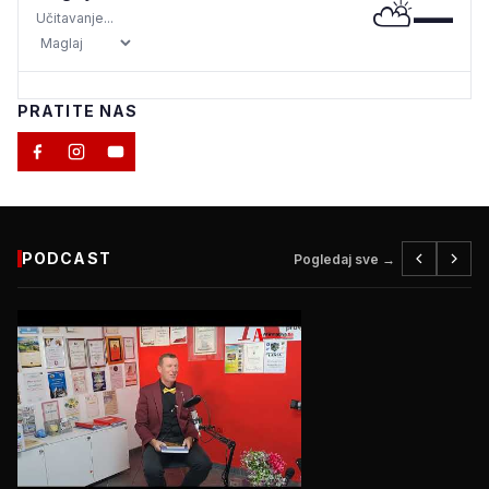
⛅
—
Učitavanje...
PRATITE NAS
PODCAST
Pogledaj sve →