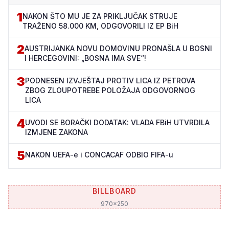
1
NAKON ŠTO MU JE ZA PRIKLJUČAK STRUJE
TRAŽENO 58.000 KM, ODGOVORILI IZ EP BiH
2
AUSTRIJANKA NOVU DOMOVINU PRONAŠLA U BOSNI
I HERCEGOVINI: „BOSNA IMA SVE“!
3
PODNESEN IZVJEŠTAJ PROTIV LICA IZ PETROVA
ZBOG ZLOUPOTREBE POLOŽAJA ODGOVORNOG
LICA
4
UVODI SE BORAČKI DODATAK: VLADA FBiH UTVRDILA
IZMJENE ZAKONA
5
NAKON UEFA-e i CONCACAF ODBIO FIFA-u
BILLBOARD
970x250