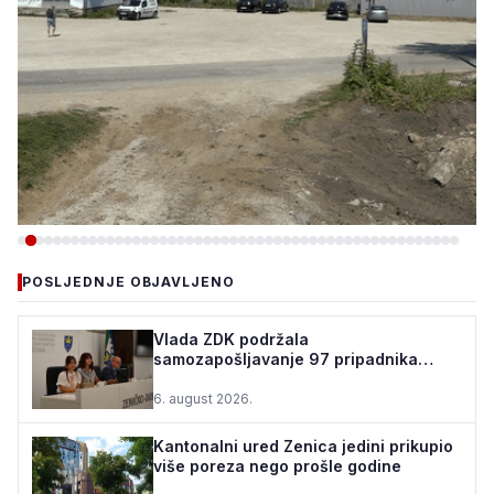
-VIJESTI
POSLJEDNJE OBJAVLJENO
TEŠANJ I USORA OSIGURALI
160.000 POČETNIH ULAGANJA
Vlada ZDK podržala
samozapošljavanje 97 pripadnika
ZA STADION „TOPOLIK“
boračke populacije - za 10 godina
podrž...
6. august 2026.
5. august 2026.
•
159 pregleda
Kantonalni ured Zenica jedini prikupio
više poreza nego prošle godine