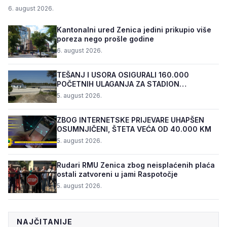
6. august 2026.
Kantonalni ured Zenica jedini prikupio više
poreza nego prošle godine
6. august 2026.
TEŠANJ I USORA OSIGURALI 160.000
POČETNIH ULAGANJA ZA STADION
„TOPOLIK“
5. august 2026.
ZBOG INTERNETSKE PRIJEVARE UHAPŠEN
OSUMNJIČENI, ŠTETA VEĆA OD 40.000 KM
5. august 2026.
Rudari RMU Zenica zbog neisplaćenih plaća
ostali zatvoreni u jami Raspotočje
5. august 2026.
NAJČITANIJE