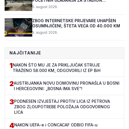
POČETNIH ULAGANJA ZA STADION
„TOPOLIK“
5. august 2026.
ZBOG INTERNETSKE PRIJEVARE UHAPŠEN
OSUMNJIČENI, ŠTETA VEĆA OD 40.000 KM
5. august 2026.
NAJČITANIJE
1
NAKON ŠTO MU JE ZA PRIKLJUČAK STRUJE
TRAŽENO 58.000 KM, ODGOVORILI IZ EP BiH
2
AUSTRIJANKA NOVU DOMOVINU PRONAŠLA U BOSNI
I HERCEGOVINI: „BOSNA IMA SVE“!
3
PODNESEN IZVJEŠTAJ PROTIV LICA IZ PETROVA
ZBOG ZLOUPOTREBE POLOŽAJA ODGOVORNOG
LICA
4
NAKON UEFA-e i CONCACAF ODBIO FIFA-u