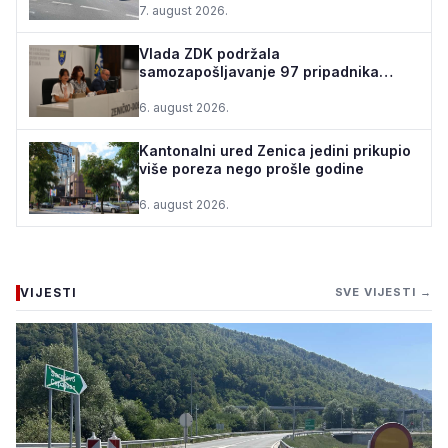
7. august 2026.
Vlada ZDK podržala
samozapošljavanje 97 pripadnika
boračke populacije - za 10 godina
podrž...
6. august 2026.
Kantonalni ured Zenica jedini prikupio
više poreza nego prošle godine
6. august 2026.
VIJESTI
SVE VIJESTI →