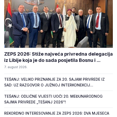
ZEPS 2026: Stiže najveća privredna delegacija
iz Libije koja je do sada posjetila Bosnu i ...
7. august 2026.
TEŠANJ: VELIKO PRIZNANJE ZA 20. SAJAM PRIVREDE IZ
SAD: UZ RAZGOVOR O JUŽNOJ INTERKONEKCIJ...
TEŠANJ: ODLIČNE VIJESTI UOČI 20. MEĐUNARODNOG
SAJMA PRIVREDE „TEŠANJ 2026“!
REKORDNO INTERESOVANJE ZA ZEPS 2026: DVA MJESECA