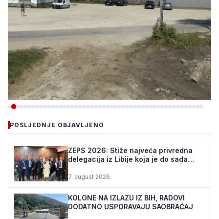
-VIJESTI
POSLJEDNJE OBJAVLJENO
TEŠANJ I USORA OSIGURALI
160.000 POČETNIH ULAGANJA
ZEPS 2026: Stiže najveća privredna
delegacija iz Libije koja je do sada
ZA STADION „TOPOLIK“
posjetila Bosnu i ...
7. august 2026.
5. august 2026.
•
161 pregleda
KOLONE NA IZLAZU IZ BIH, RADOVI
DODATNO USPORAVAJU SAOBRAĆAJ