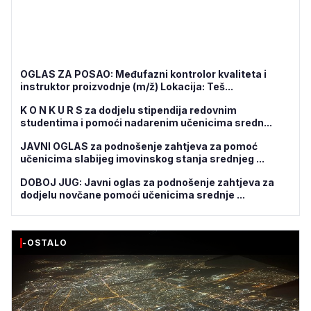
OGLAS ZA POSAO: Međufazni kontrolor kvaliteta i
instruktor proizvodnje (m/ž) Lokacija: Teš...
K O N K U R S za dodjelu stipendija redovnim
studentima i pomoći nadarenim učenicima sredn...
JAVNI OGLAS za podnošenje zahtjeva za pomoć
učenicima slabijeg imovinskog stanja srednjeg ...
DOBOJ JUG: Javni oglas za podnošenje zahtjeva za
dodjelu novčane pomoći učenicima srednje ...
-OSTALO