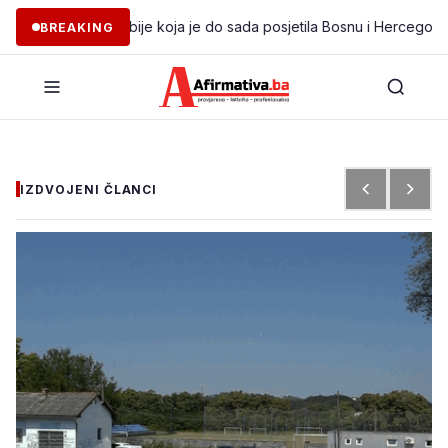
egacija iz Libije koja je do sada posjetila Bosnu i Hercegovinu
•
KO
BREAKING
IZDVOJENI ČLANCI