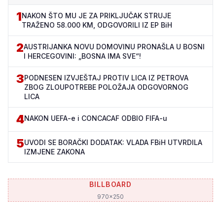
1
NAKON ŠTO MU JE ZA PRIKLJUČAK STRUJE
TRAŽENO 58.000 KM, ODGOVORILI IZ EP BiH
2
AUSTRIJANKA NOVU DOMOVINU PRONAŠLA U BOSNI
I HERCEGOVINI: „BOSNA IMA SVE“!
3
PODNESEN IZVJEŠTAJ PROTIV LICA IZ PETROVA
ZBOG ZLOUPOTREBE POLOŽAJA ODGOVORNOG
LICA
4
NAKON UEFA-e i CONCACAF ODBIO FIFA-u
5
UVODI SE BORAČKI DODATAK: VLADA FBiH UTVRDILA
IZMJENE ZAKONA
BILLBOARD
970x250