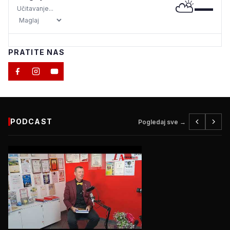
⛅
—
Učitavanje...
PRATITE NAS
PODCAST
Pogledaj sve →