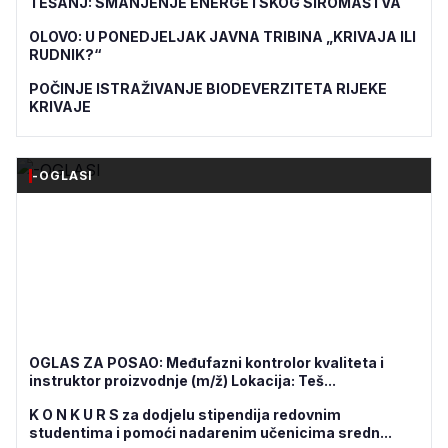
TEŠANJ: SMANJENJE ENERGETSKOG SIROMAŠTVA
OLOVO: U PONEDJELJAK JAVNA TRIBINA „KRIVAJA ILI
RUDNIK?“
POČINJE ISTRAŽIVANJE BIODEVERZITETA RIJEKE
KRIVAJE
-OGLASI
OGLAS ZA POSAO: Međufazni kontrolor kvaliteta i
instruktor proizvodnje (m/ž) Lokacija: Teš...
K O N K U R S za dodjelu stipendija redovnim
studentima i pomoći nadarenim učenicima sredn...