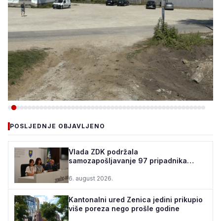
-VIJESTI
POSLJEDNJE OBJAVLJENO
TEŠANJ I USORA OSIGURALI
160.000 POČETNIH ULAGANJA
Vlada ZDK podržala
samozapošljavanje 97 pripadnika
ZA STADION „TOPOLIK“
boračke populacije - za 10 godina
podrž...
6. august 2026.
5. august 2026.
•
160 pregleda
Kantonalni ured Zenica jedini prikupio
više poreza nego prošle godine