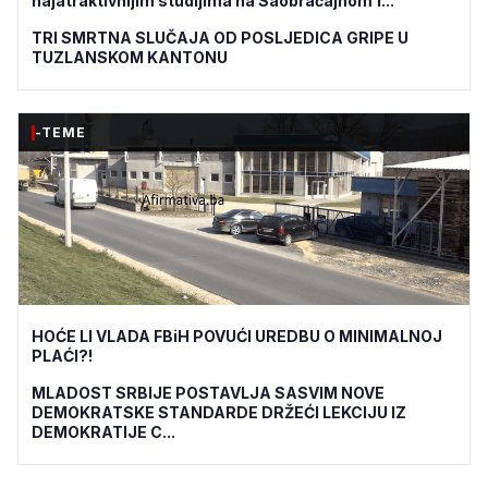
najatraktivnijim studijima na Saobraćajnom f...
TRI SMRTNA SLUČAJA OD POSLJEDICA GRIPE U
TUZLANSKOM KANTONU
-TEME
HOĆE LI VLADA FBiH POVUĆI UREDBU O MINIMALNOJ
PLAĆI?!
MLADOST SRBIJE POSTAVLJA SASVIM NOVE
DEMOKRATSKE STANDARDE DRŽEĆI LEKCIJU IZ
DEMOKRATIJE C...