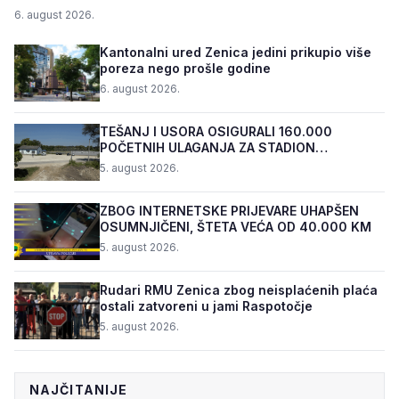
6. august 2026.
Kantonalni ured Zenica jedini prikupio više
poreza nego prošle godine
6. august 2026.
TEŠANJ I USORA OSIGURALI 160.000
POČETNIH ULAGANJA ZA STADION
„TOPOLIK“
5. august 2026.
ZBOG INTERNETSKE PRIJEVARE UHAPŠEN
OSUMNJIČENI, ŠTETA VEĆA OD 40.000 KM
5. august 2026.
Rudari RMU Zenica zbog neisplaćenih plaća
ostali zatvoreni u jami Raspotočje
5. august 2026.
NAJČITANIJE