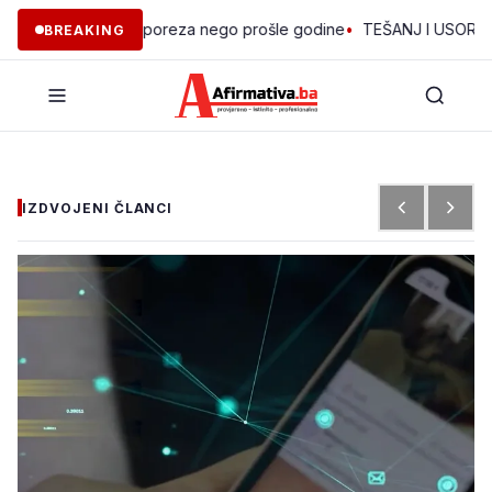
 prikupio više poreza nego prošle godine
•
TEŠANJ I USORA OSIGUR
BREAKING
IZDVOJENI ČLANCI