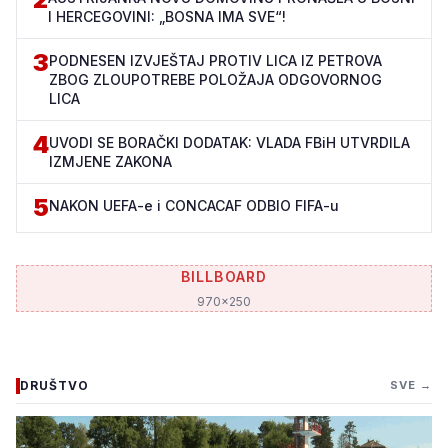
I HERCEGOVINI: „BOSNA IMA SVE“!
3
PODNESEN IZVJEŠTAJ PROTIV LICA IZ PETROVA
ZBOG ZLOUPOTREBE POLOŽAJA ODGOVORNOG
LICA
4
UVODI SE BORAČKI DODATAK: VLADA FBiH UTVRDILA
IZMJENE ZAKONA
5
NAKON UEFA-e i CONCACAF ODBIO FIFA-u
BILLBOARD
970x250
DRUŠTVO
SVE →