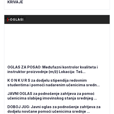
KRIVAJE
-OGLASI
OGLAS ZA POSAO: Međufazni kontrolor kvaliteta i
instruktor proizvodnje (m/ž) Lokacija: Teš...
K O N K U R S za dodjelu stipendija redovnim
studentima i pomoći nadarenim učenicima sredn...
JAVNI OGLAS za podnošenje zahtjeva za pomoć
učenicima slabijeg imovinskog stanja srednjeg ...
DOBOJ JUG: Javni oglas za podnošenje zahtjeva za
dodjelu novčane pomoći učenicima srednje ...