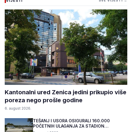
VIJESTI
SVE VIJESTI →
Kantonalni ured Zenica jedini prikupio više
poreza nego prošle godine
6. august 2026.
TEŠANJ I USORA OSIGURALI 160.000
POČETNIH ULAGANJA ZA STADION
„TOPOLIK“