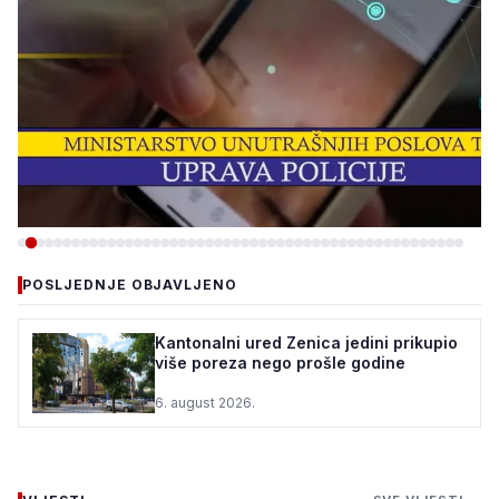
-VIJESTI
POSLJEDNJE OBJAVLJENO
ZBOG INTERNETSKE
PRIJEVARE UHAPŠEN
Kantonalni ured Zenica jedini prikupio
više poreza nego prošle godine
OSUMNJIČENI, ŠTETA VEĆA
OD 40.000 KM
6. august 2026.
5. august 2026.
•
190 pregleda