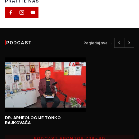
PRATITE NAS
PODCAST
Pogledaj sve →
DR. ARHEOLOGIJE TONKO
RAJKOVAČA
PODCAST SPONZOR 728×90