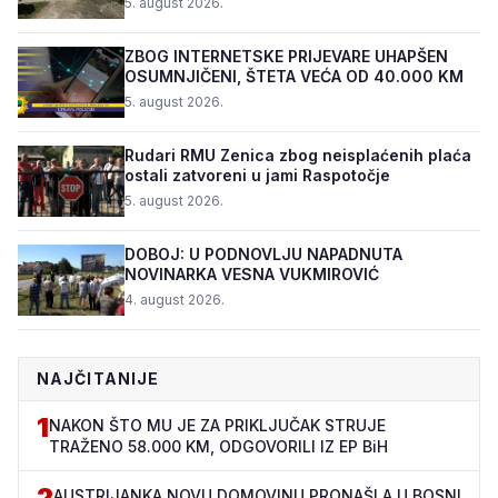
5. august 2026.
ZBOG INTERNETSKE PRIJEVARE UHAPŠEN
OSUMNJIČENI, ŠTETA VEĆA OD 40.000 KM
5. august 2026.
Rudari RMU Zenica zbog neisplaćenih plaća
ostali zatvoreni u jami Raspotočje
5. august 2026.
DOBOJ: U PODNOVLJU NAPADNUTA
NOVINARKA VESNA VUKMIROVIĆ
4. august 2026.
NAJČITANIJE
1
NAKON ŠTO MU JE ZA PRIKLJUČAK STRUJE
TRAŽENO 58.000 KM, ODGOVORILI IZ EP BiH
2
AUSTRIJANKA NOVU DOMOVINU PRONAŠLA U BOSNI