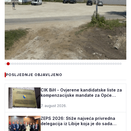
-VIJESTI
POSLJEDNJE OBJAVLJENO
TEŠANJ I USORA OSIGURALI
160.000 POČETNIH ULAGANJA
CIK BiH - Ovjerene kandidatske liste za
kompenzacijske mandate za Opće
ZA STADION „TOPOLIK“
izbore u BiH
7. august 2026.
5. august 2026.
•
161 pregleda
ZEPS 2026: Stiže najveća privredna
delegacija iz Libije koja je do sada
posjetila Bosnu i ...