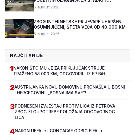
POČETNIH ULAGANJA ZA STADION
„TOPOLIK“
5. august 2026.
ZBOG INTERNETSKE PRIJEVARE UHAPŠEN
OSUMNJIČENI, ŠTETA VEĆA OD 40.000 KM
5. august 2026.
NAJČITANIJE
1
NAKON ŠTO MU JE ZA PRIKLJUČAK STRUJE
TRAŽENO 58.000 KM, ODGOVORILI IZ EP BiH
2
AUSTRIJANKA NOVU DOMOVINU PRONAŠLA U BOSNI
I HERCEGOVINI: „BOSNA IMA SVE“!
3
PODNESEN IZVJEŠTAJ PROTIV LICA IZ PETROVA
ZBOG ZLOUPOTREBE POLOŽAJA ODGOVORNOG
LICA
4
NAKON UEFA-e i CONCACAF ODBIO FIFA-u