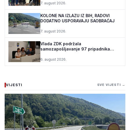
7. august 2026.
KOLONE NA IZLAZU IZ BIH, RADOVI
DODATNO USPORAVAJU SAOBRAĆAJ
7. august 2026.
Vlada ZDK podržala
samozapošljavanje 97 pripadnika
boračke populacije - za 10 godina
podrž...
6. august 2026.
VIJESTI
SVE VIJESTI →