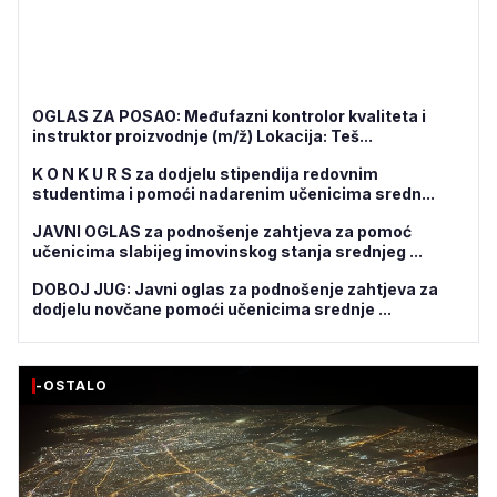
OGLAS ZA POSAO: Međufazni kontrolor kvaliteta i
instruktor proizvodnje (m/ž) Lokacija: Teš...
K O N K U R S za dodjelu stipendija redovnim
studentima i pomoći nadarenim učenicima sredn...
JAVNI OGLAS za podnošenje zahtjeva za pomoć
učenicima slabijeg imovinskog stanja srednjeg ...
DOBOJ JUG: Javni oglas za podnošenje zahtjeva za
dodjelu novčane pomoći učenicima srednje ...
-OSTALO