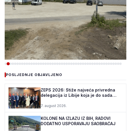
-VIJESTI
POSLJEDNJE OBJAVLJENO
TEŠANJ I USORA OSIGURALI
160.000 POČETNIH ULAGANJA
ZEPS 2026: Stiže najveća privredna
delegacija iz Libije koja je do sada
ZA STADION „TOPOLIK“
posjetila Bosnu i ...
7. august 2026.
5. august 2026.
•
161 pregleda
KOLONE NA IZLAZU IZ BIH, RADOVI
DODATNO USPORAVAJU SAOBRAĆAJ