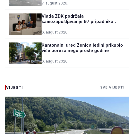
7. august 2026.
Vlada ZDK podržala
samozapošljavanje 97 pripadnika
boračke populacije - za 10 godina
podrž...
6. august 2026.
Kantonalni ured Zenica jedini prikupio
više poreza nego prošle godine
6. august 2026.
VIJESTI
SVE VIJESTI →