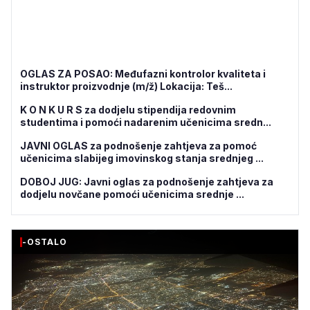
OGLAS ZA POSAO: Međufazni kontrolor kvaliteta i
instruktor proizvodnje (m/ž) Lokacija: Teš...
K O N K U R S za dodjelu stipendija redovnim
studentima i pomoći nadarenim učenicima sredn...
JAVNI OGLAS za podnošenje zahtjeva za pomoć
učenicima slabijeg imovinskog stanja srednjeg ...
DOBOJ JUG: Javni oglas za podnošenje zahtjeva za
dodjelu novčane pomoći učenicima srednje ...
-OSTALO