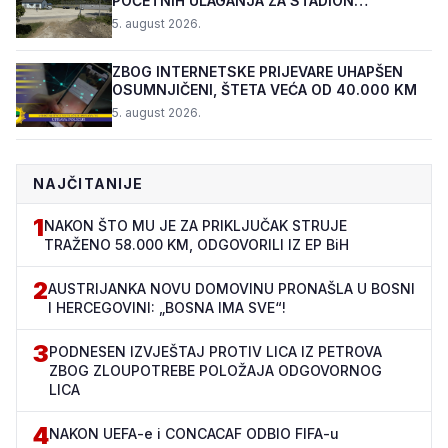
POČETNIH ULAGANJA ZA STADION
„TOPOLIK“
5. august 2026.
ZBOG INTERNETSKE PRIJEVARE UHAPŠEN
OSUMNJIČENI, ŠTETA VEĆA OD 40.000 KM
5. august 2026.
NAJČITANIJE
1
NAKON ŠTO MU JE ZA PRIKLJUČAK STRUJE
TRAŽENO 58.000 KM, ODGOVORILI IZ EP BiH
2
AUSTRIJANKA NOVU DOMOVINU PRONAŠLA U BOSNI
I HERCEGOVINI: „BOSNA IMA SVE“!
3
PODNESEN IZVJEŠTAJ PROTIV LICA IZ PETROVA
ZBOG ZLOUPOTREBE POLOŽAJA ODGOVORNOG
LICA
4
NAKON UEFA-e i CONCACAF ODBIO FIFA-u