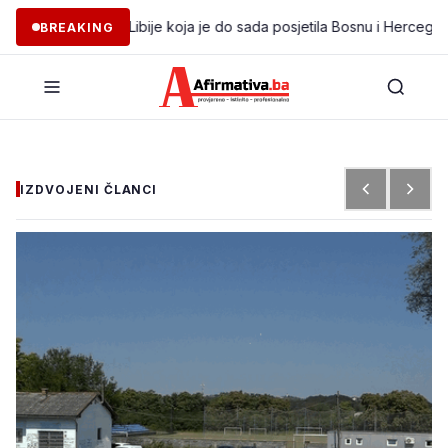
gacija iz Libije koja je do sada posjetila Bosnu i Hercegovinu
•
KO
BREAKING
IZDVOJENI ČLANCI