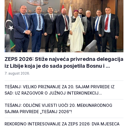
ZEPS 2026: Stiže najveća privredna delegacija
iz Libije koja je do sada posjetila Bosnu i ...
7. august 2026.
TEŠANJ: VELIKO PRIZNANJE ZA 20. SAJAM PRIVREDE IZ
SAD: UZ RAZGOVOR O JUŽNOJ INTERKONEKCIJ...
TEŠANJ: ODLIČNE VIJESTI UOČI 20. MEĐUNARODNOG
SAJMA PRIVREDE „TEŠANJ 2026“!
REKORDNO INTERESOVANJE ZA ZEPS 2026: DVA MJESECA