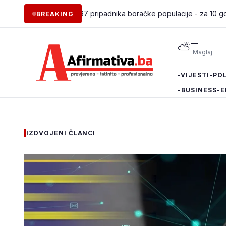
pošljavanje 97 pripadnika boračke populacije - za 10 godina podrž
BREAKING
—
⛅
-VIJESTI
-POL
-BUSINESS
-E
IZDVOJENI ČLANCI