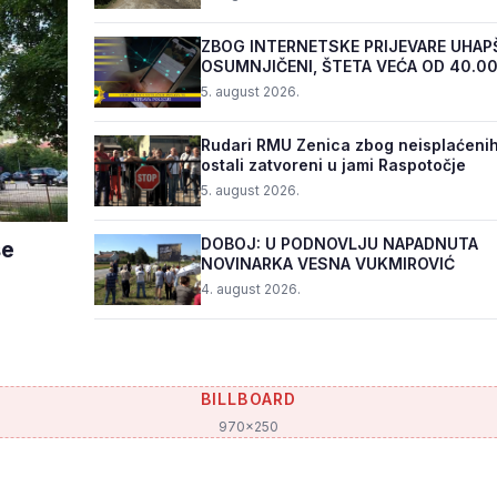
ZBOG INTERNETSKE PRIJEVARE UHAP
OSUMNJIČENI, ŠTETA VEĆA OD 40.0
5. august 2026.
Rudari RMU Zenica zbog neisplaćenih
ostali zatvoreni u jami Raspotočje
5. august 2026.
DOBOJ: U PODNOVLJU NAPADNUTA
še
NOVINARKA VESNA VUKMIROVIĆ
4. august 2026.
BILLBOARD
970x250