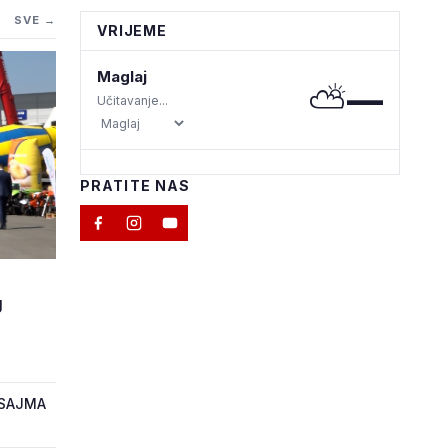
SVE →
VRIJEME
Maglaj
⛅
—
Učitavanje...
PRATITE NAS
M
J
 SAJMA