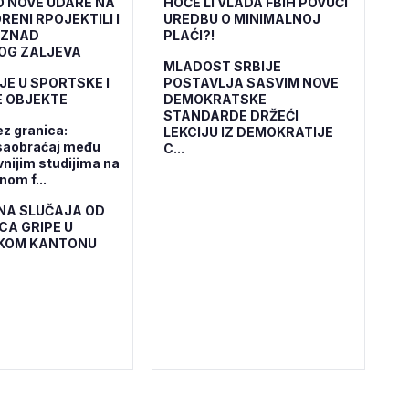
O NOVE UDARE NA
HOĆE LI VLADA FBiH POVUĆI
RENI RPOJEKTILI I
UREDBU O MINIMALNOJ
IZNAD
PLAĆI?!
OG ZALJEVA
MLADOST SRBIJE
JE U SPORTSKE I
POSTAVLJA SASVIM NOVE
 OBJEKTE
DEMOKRATSKE
STANDARDE DRŽEĆI
ez granica:
LEKCIJU IZ DEMOKRATIJE
saobraćaj među
C...
vnijim studijima na
om f...
NA SLUČAJA OD
CA GRIPE U
KOM KANTONU