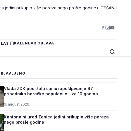
prikupio više poreza nego prošle godine
•
TEŠANJ I USORA OSIGUR
KALENDAR OBJAVA
LASI
OBJAVLJENO
Vlada ZDK podržala samozapošljavanje 97
pripadnika boračke populacije - za 10 godina
podrž...
6. august 2026.
Kantonalni ured Zenica jedini prikupio više poreza
nego prošle godine