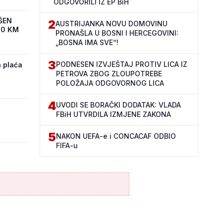
ODGOVORILI IZ EP BiH
ŠEN
2
AUSTRIJANKA NOVU DOMOVINU
00 KM
PRONAŠLA U BOSNI I HERCEGOVINI:
„BOSNA IMA SVE“!
3
PODNESEN IZVJEŠTAJ PROTIV LICA IZ
 plaća
PETROVA ZBOG ZLOUPOTREBE
POLOŽAJA ODGOVORNOG LICA
4
UVODI SE BORAČKI DODATAK: VLADA
FBiH UTVRDILA IZMJENE ZAKONA
5
NAKON UEFA-e i CONCACAF ODBIO
FIFA-u