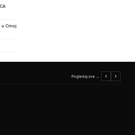
ECA
 u Crnoj
Pogledaj sve →