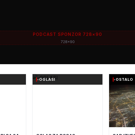
PODCAST SPONZOR 728×90
728x90
-OGLASI
-OSTALO