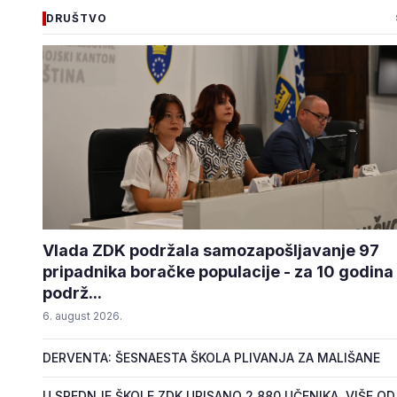
DRUŠTVO
Vlada ZDK podržala samozapošljavanje 97
pripadnika boračke populacije - za 10 godina
podrž...
6. august 2026.
DERVENTA: ŠESNAESTA ŠKOLA PLIVANJA ZA MALIŠANE
U SREDNJE ŠKOLE ZDK UPISANO 2.880 UČENIKA, VIŠE OD