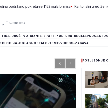
ano pokretanje 1.152 mala biznisa
•
Kantonalni ured Zenica jedini 
Kursna lista
ITIKA
-DRUŠTVO
-BIZNIS
-SPORT
-KULTURA
-REGIJA
PODCAST
OG
KOLOGIJA
-OGLASI
-OSTALO
-TEME
-VIDEOS
-ZABAVA
POSLJEDNJE 