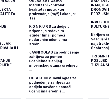
RI SA 24
OGLAS ZA POSAO:
SAD IZVE
Međufazni kontrolor
IRAN, OBO
OJEKTA
kvaliteta i instruktor
DRONOVI 
ALITETA
proizvodnje (m/ž) Lokacija:
PERZIJSK
Teš...
INVESTICI
NJE
K O N K U R S za dodjelu
KULTURNE
stipendija redovnim
Karijera b
studentima i pomoći
Vazdušni 
nadarenim učenicima
ELJAK
najatrakti
sredn...
RIVAJA ILI
Saobraćajn
JAVNI OGLAS za podnošenje
TRI SMRT
zahtjeva za pomoć
VANJE
POSLJEDI
učenicima slabijeg
RIJEKE
TUZLANS
imovinskog stanja srednjeg
...
DOBOJ JUG: Javni oglas za
podnošenje zahtjeva za
dodjelu novčane pomoći
učenicima srednje ...