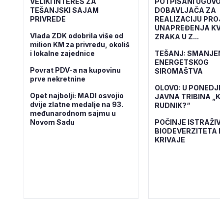
VELIKI INTERES ZA
POTPISANI UGOVO
TEŠANJSKI SAJAM
DOBAVLJAČA ZA
PRIVREDE
REALIZACIJU PR
UNAPREĐENJA KV
Vlada ZDK odobrila više od
ZRAKA U Z...
milion KM za privredu, okoliš
i lokalne zajednice
TEŠANJ: SMANJE
ENERGETSKOG
Povrat PDV-a na kupovinu
SIROMAŠTVA
prve nekretnine
OLOVO: U PONEDJ
Opet najbolji: MADI osvojio
JAVNA TRIBINA „K
dvije zlatne medalje na 93.
RUDNIK?“
međunarodnom sajmu u
Novom Sadu
POČINJE ISTRAŽI
BIODEVERZITETA 
KRIVAJE