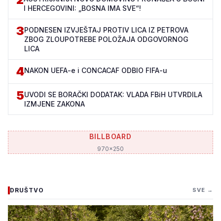
I HERCEGOVINI: „BOSNA IMA SVE“!
3
PODNESEN IZVJEŠTAJ PROTIV LICA IZ PETROVA
ZBOG ZLOUPOTREBE POLOŽAJA ODGOVORNOG
LICA
4
NAKON UEFA-e i CONCACAF ODBIO FIFA-u
5
UVODI SE BORAČKI DODATAK: VLADA FBiH UTVRDILA
IZMJENE ZAKONA
BILLBOARD
970x250
DRUŠTVO
SVE →