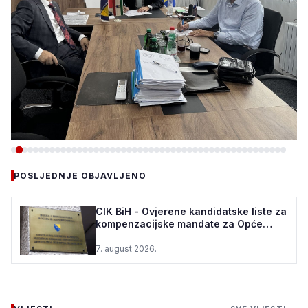
-VIJESTI
POSLJEDNJE OBJAVLJENO
VLADA ZDK: 150.000 KM ZA
REKONSTRUKCIJU VODOVODA
CIK BiH - Ovjerene kandidatske liste za
kompenzacijske mandate za Opće
U ŽEPČU
izbore u BiH
7. august 2026.
7. august 2026.
•
73 pregleda