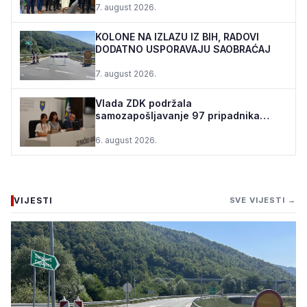
7. august 2026.
KOLONE NA IZLAZU IZ BIH, RADOVI
DODATNO USPORAVAJU SAOBRAĆAJ
7. august 2026.
Vlada ZDK podržala
samozapošljavanje 97 pripadnika
boračke populacije - za 10 godina
podrž...
6. august 2026.
VIJESTI
SVE VIJESTI →