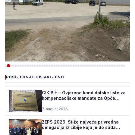
-VIJESTI
POSLJEDNJE OBJAVLJENO
TEŠANJ I USORA OSIGURALI
160.000 POČETNIH ULAGANJA
CIK BiH - Ovjerene kandidatske liste za
kompenzacijske mandate za Opće
ZA STADION „TOPOLIK“
izbore u BiH
7. august 2026.
5. august 2026.
•
161 pregleda
ZEPS 2026: Stiže najveća privredna
delegacija iz Libije koja je do sada
posjetila Bosnu i ...