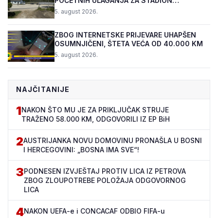
POČETNIH ULAGANJA ZA STADION
„TOPOLIK“
5. august 2026.
ZBOG INTERNETSKE PRIJEVARE UHAPŠEN
OSUMNJIČENI, ŠTETA VEĆA OD 40.000 KM
5. august 2026.
NAJČITANIJE
1
NAKON ŠTO MU JE ZA PRIKLJUČAK STRUJE
TRAŽENO 58.000 KM, ODGOVORILI IZ EP BiH
2
AUSTRIJANKA NOVU DOMOVINU PRONAŠLA U BOSNI
I HERCEGOVINI: „BOSNA IMA SVE“!
3
PODNESEN IZVJEŠTAJ PROTIV LICA IZ PETROVA
ZBOG ZLOUPOTREBE POLOŽAJA ODGOVORNOG
LICA
4
NAKON UEFA-e i CONCACAF ODBIO FIFA-u