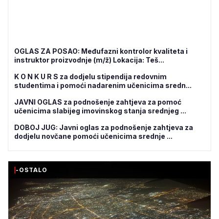
OGLAS ZA POSAO: Međufazni kontrolor kvaliteta i
instruktor proizvodnje (m/ž) Lokacija: Teš...
K O N K U R S za dodjelu stipendija redovnim
studentima i pomoći nadarenim učenicima sredn...
JAVNI OGLAS za podnošenje zahtjeva za pomoć
učenicima slabijeg imovinskog stanja srednjeg ...
DOBOJ JUG: Javni oglas za podnošenje zahtjeva za
dodjelu novčane pomoći učenicima srednje ...
-OSTALO