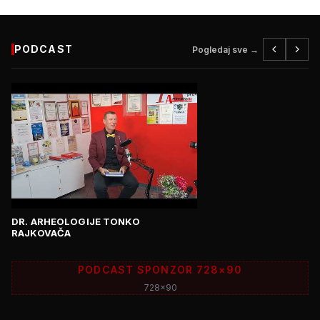
PODCAST
Pogledaj sve →
DR. ARHEOLOGIJE TONKO
RAJKOVAČA
PODCAST SPONZOR 728×90
728x90