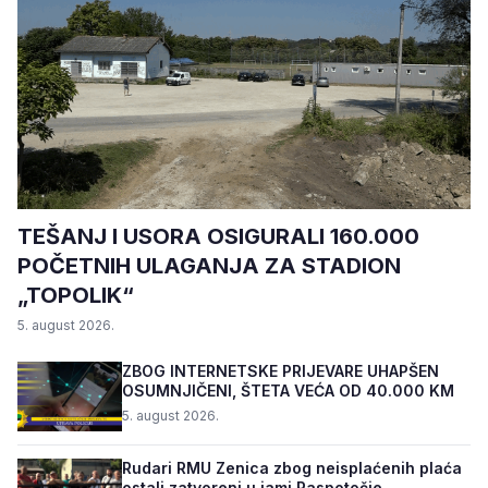
TEŠANJ I USORA OSIGURALI 160.000
POČETNIH ULAGANJA ZA STADION
„TOPOLIK“
5. august 2026.
ZBOG INTERNETSKE PRIJEVARE UHAPŠEN
OSUMNJIČENI, ŠTETA VEĆA OD 40.000 KM
5. august 2026.
Rudari RMU Zenica zbog neisplaćenih plaća
ostali zatvoreni u jami Raspotočje