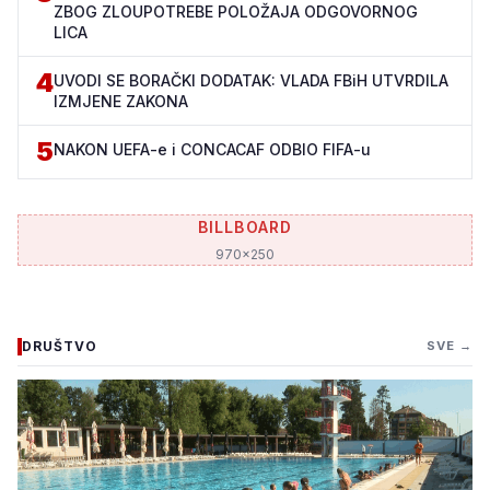
ZBOG ZLOUPOTREBE POLOŽAJA ODGOVORNOG
LICA
4
UVODI SE BORAČKI DODATAK: VLADA FBiH UTVRDILA
IZMJENE ZAKONA
5
NAKON UEFA-e i CONCACAF ODBIO FIFA-u
BILLBOARD
970x250
DRUŠTVO
SVE →