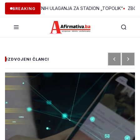
0.000 POČETNIH ULAGANJA ZA STADION „TOPOLIK“
•
ZBOG INTER
BREAKING
IZDVOJENI ČLANCI