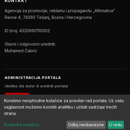
KONTAKT
Agencija za promocije, reklamu i propagandu „Afirmativa"
Ravne 4, 74260 Tešanj, Bosna i Hercegovina
ID broj: 4320660110002
Glavni i odgovorni urednik:
Muhamed Čabrić
ADMINISTRACIJA PORTALA
Ukoliko ste autor ili urednik portala:
PRIJAVA
Koristimo neophodne kolačiće za pravilan rad portala. Uz vašu
saglasnost možemo koristiti analitiku i učitati sadržaje trećih
strana.
Copyright © 2026 Afirmativa Portal. Sva prava zadržana.
Postavke kolačića
Odbij neobavezne
U redu
Impressum
Uslovi korištenja
Politika privatnosti
Postavke kolačića