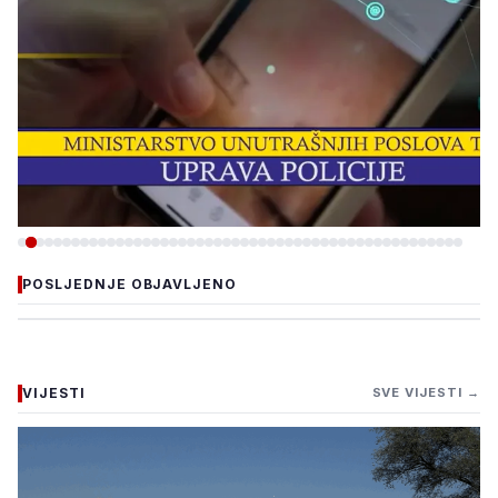
-VIJESTI
POSLJEDNJE OBJAVLJENO
ZBOG INTERNETSKE
PRIJEVARE UHAPŠEN
OSUMNJIČENI, ŠTETA VEĆA
VIJESTI
SVE VIJESTI →
OD 40.000 KM
5. august 2026.
•
158 pregleda