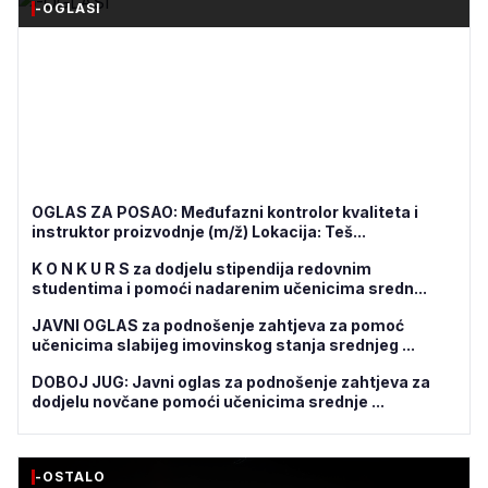
-OGLASI
OGLAS ZA POSAO: Međufazni kontrolor kvaliteta i
instruktor proizvodnje (m/ž) Lokacija: Teš...
K O N K U R S za dodjelu stipendija redovnim
studentima i pomoći nadarenim učenicima sredn...
JAVNI OGLAS za podnošenje zahtjeva za pomoć
učenicima slabijeg imovinskog stanja srednjeg ...
DOBOJ JUG: Javni oglas za podnošenje zahtjeva za
dodjelu novčane pomoći učenicima srednje ...
-OSTALO