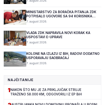
7. august 2026.
MINISTARSTVO ZA BORAČKA PITANJA ZDK
POTPISALO UGOVORE SA 94 KORISNIKA
PROGRAMA "BIZNIS PL...
7. august 2026.
VLADA ZDK NAPRAVILA NOVI KORAK KA
USPOSTAVI E-UPRAVE
7. august 2026.
KOLONE NA IZLAZU IZ BIH, RADOVI DODATNO
USPORAVAJU SAOBRAĆAJ
7. august 2026.
NAJČITANIJE
1
NAKON ŠTO MU JE ZA PRIKLJUČAK STRUJE
TRAŽENO 58.000 KM, ODGOVORILI IZ EP BiH
2
AUSTRIJANKA NOVU DOMOVINU PRONAŠLA U BOSNI