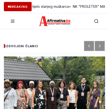
l pronađeno tijelo starijeg muškarca
•
NK "PROLETER" MAKLJENOVA
BREAKING
IZDVOJENI ČLANCI