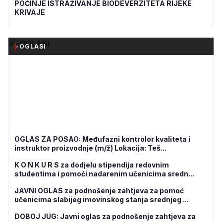
POČINJE ISTRAŽIVANJE BIODEVERZITETA RIJEKE
KRIVAJE
-OGLASI
OGLAS ZA POSAO: Međufazni kontrolor kvaliteta i
instruktor proizvodnje (m/ž) Lokacija: Teš...
K O N K U R S za dodjelu stipendija redovnim
studentima i pomoći nadarenim učenicima sredn...
JAVNI OGLAS za podnošenje zahtjeva za pomoć
učenicima slabijeg imovinskog stanja srednjeg ...
DOBOJ JUG: Javni oglas za podnošenje zahtjeva za