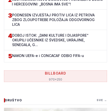
I HERCEGOVINI: „BOSNA IMA SVE“!
3
PODNESEN IZVJEŠTAJ PROTIV LICA IZ PETROVA
ZBOG ZLOUPOTREBE POLOŽAJA ODGOVORNOG
LICA
4
DOBOJ ISTOK: „DANI KULTURE I DIJASPORE“
OKUPILI UČESNIKE IZ ŠVEDSKE, UKRAJINE,
SENEGALA, G...
5
NAKON UEFA-e i CONCACAF ODBIO FIFA-u
BILLBOARD
970x250
DRUŠTVO
SVE →