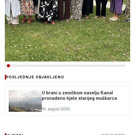
-DRUŠTVO
POSLJEDNJE OBJAVLJENO
DOBOJ ISTOK: „DANI KULTURE
I DIJASPORE“ OKUPILI
U brani u zeničkom naselju Kanal
pronađeno tijelo starijeg muškarca
UČESNIKE IZ ŠVEDSKE,
UKRAJINE, SENEGALA, G...
10. august 2026.
9. august 2026.
•
886 pregleda