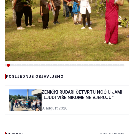
-DRUŠTVO
POSLJEDNJE OBJAVLJENO
PC DUJE: ŠTIĆENICI I OVE
GODINE U VOĆNJAKU
ZENIČKI RUDARI ČETVRTU NOĆ U JAMI:
„LJUDI VIŠE NIKOME NE VJERUJU“
MIRSADA DURMIĆA
8. august 2026.
7. august 2026.
•
122 pregleda