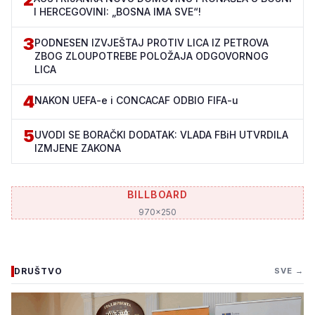
I HERCEGOVINI: „BOSNA IMA SVE“!
3
PODNESEN IZVJEŠTAJ PROTIV LICA IZ PETROVA
ZBOG ZLOUPOTREBE POLOŽAJA ODGOVORNOG
LICA
4
NAKON UEFA-e i CONCACAF ODBIO FIFA-u
5
UVODI SE BORAČKI DODATAK: VLADA FBiH UTVRDILA
IZMJENE ZAKONA
BILLBOARD
970x250
DRUŠTVO
SVE →