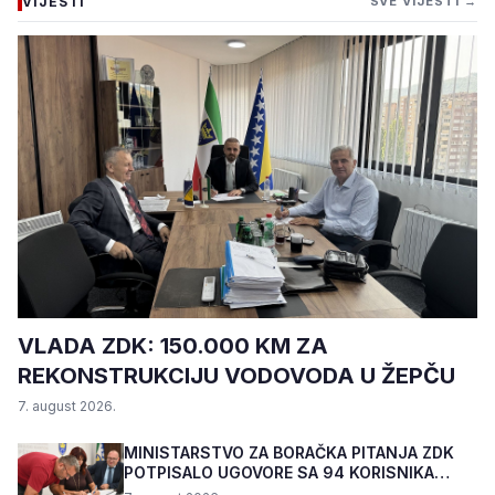
VIJESTI
SVE VIJESTI →
VLADA ZDK: 150.000 KM ZA
REKONSTRUKCIJU VODOVODA U ŽEPČU
7. august 2026.
MINISTARSTVO ZA BORAČKA PITANJA ZDK
POTPISALO UGOVORE SA 94 KORISNIKA
PROGRAMA "BIZNIS PL...