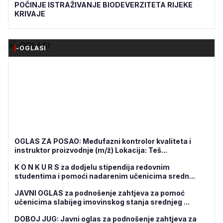
POČINJE ISTRAŽIVANJE BIODEVERZITETA RIJEKE
KRIVAJE
-OGLASI
OGLAS ZA POSAO: Međufazni kontrolor kvaliteta i
instruktor proizvodnje (m/ž) Lokacija: Teš...
K O N K U R S za dodjelu stipendija redovnim
studentima i pomoći nadarenim učenicima sredn...
JAVNI OGLAS za podnošenje zahtjeva za pomoć
učenicima slabijeg imovinskog stanja srednjeg ...
DOBOJ JUG: Javni oglas za podnošenje zahtjeva za