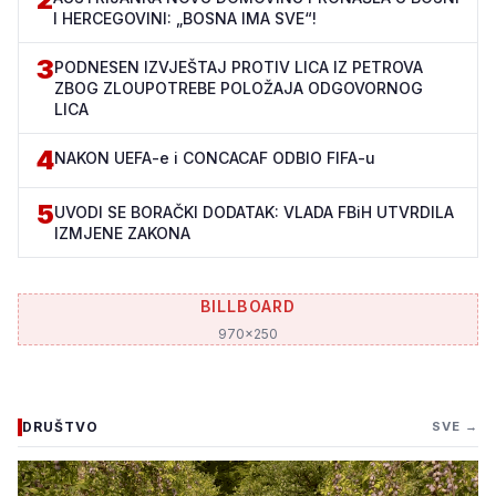
I HERCEGOVINI: „BOSNA IMA SVE“!
3
PODNESEN IZVJEŠTAJ PROTIV LICA IZ PETROVA
ZBOG ZLOUPOTREBE POLOŽAJA ODGOVORNOG
LICA
4
NAKON UEFA-e i CONCACAF ODBIO FIFA-u
5
UVODI SE BORAČKI DODATAK: VLADA FBiH UTVRDILA
IZMJENE ZAKONA
BILLBOARD
970x250
DRUŠTVO
SVE →