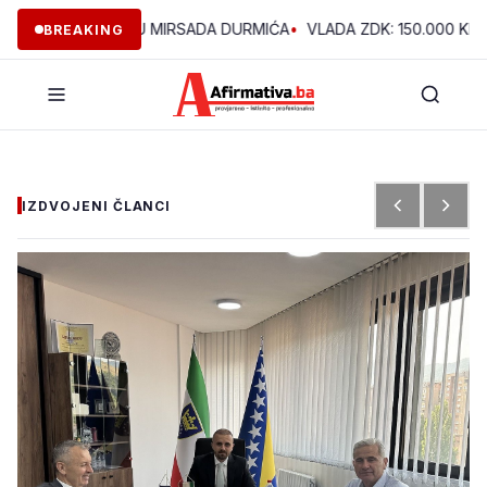
E U VOĆNJAKU MIRSADA DURMIĆA
•
VLADA ZDK: 150.000 KM ZA R
BREAKING
IZDVOJENI ČLANCI