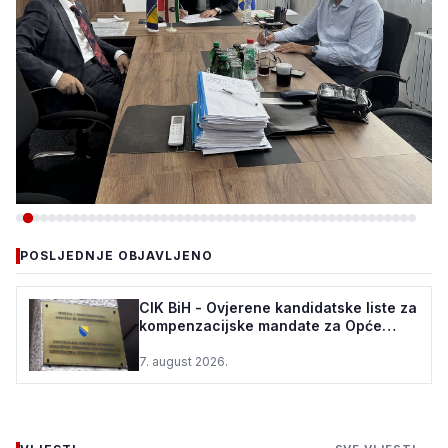
-VIJESTI
POSLJEDNJE OBJAVLJENO
VLADA ZDK: 150.000 KM ZA
REKONSTRUKCIJU VODOVODA
CIK BiH - Ovjerene kandidatske liste za
kompenzacijske mandate za Opće
U ŽEPČU
izbore u BiH
7. august 2026.
7. august 2026.
•
116 pregleda