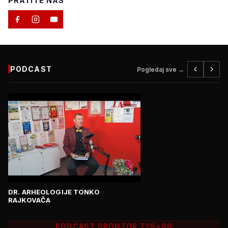
PRATITE NAS
PODCAST
Pogledaj sve →
DR. ARHEOLOGIJE TONKO
RAJKOVAČA
PODCAST SPONZOR 728×90