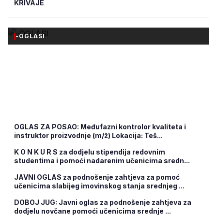
KRIVAJE
-OGLASI
OGLAS ZA POSAO: Međufazni kontrolor kvaliteta i
instruktor proizvodnje (m/ž) Lokacija: Teš...
K O N K U R S za dodjelu stipendija redovnim
studentima i pomoći nadarenim učenicima sredn...
JAVNI OGLAS za podnošenje zahtjeva za pomoć
učenicima slabijeg imovinskog stanja srednjeg ...
DOBOJ JUG: Javni oglas za podnošenje zahtjeva za
dodjelu novčane pomoći učenicima srednje ...