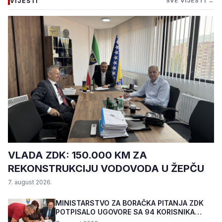
VIJESTI
SVE VIJESTI →
VLADA ZDK: 150.000 KM ZA
REKONSTRUKCIJU VODOVODA U ŽEPČU
7. august 2026.
MINISTARSTVO ZA BORAČKA PITANJA ZDK
POTPISALO UGOVORE SA 94 KORISNIKA
PROGRAMA "BIZNIS PL...