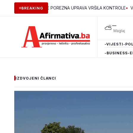
INAMA ZDK JE POREZNA UPRAVA VRŠILA KONTROLE
•
Vlada ZDK p
BREAKING
—
⛅
-VIJESTI
-POL
-BUSINESS
-E
IZDVOJENI ČLANCI