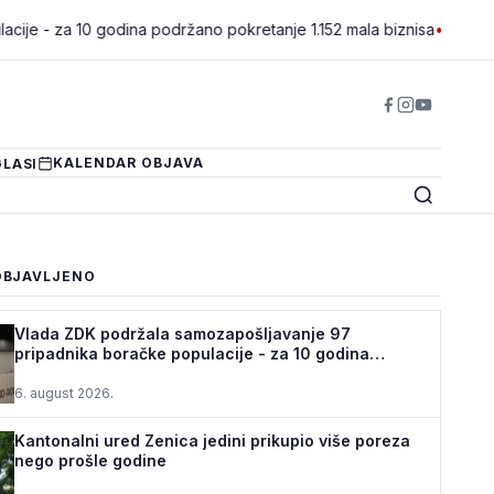
0 godina podržano pokretanje 1.152 mala biznisa
•
Kantonalni ured
KALENDAR OBJAVA
LASI
OBJAVLJENO
Vlada ZDK podržala samozapošljavanje 97
pripadnika boračke populacije - za 10 godina
podrž...
6. august 2026.
Kantonalni ured Zenica jedini prikupio više poreza
nego prošle godine