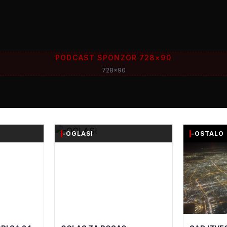
PODCAST SPONZOR 728×90
728x90
-OGLASI
-OSTALO