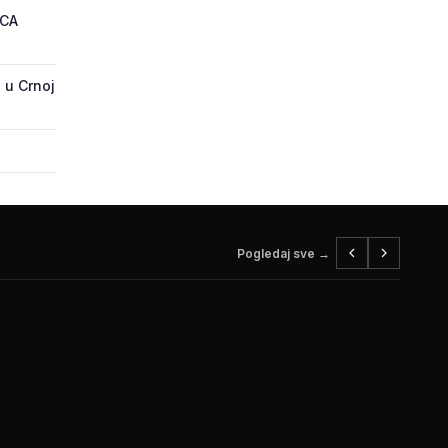
ECA
 u Crnoj
Pogledaj sve →