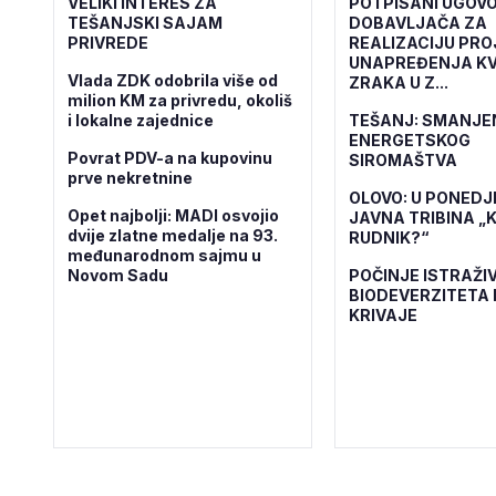
VELIKI INTERES ZA
POTPISANI UGOVO
TEŠANJSKI SAJAM
DOBAVLJAČA ZA
PRIVREDE
REALIZACIJU PR
UNAPREĐENJA KV
Vlada ZDK odobrila više od
ZRAKA U Z...
milion KM za privredu, okoliš
i lokalne zajednice
TEŠANJ: SMANJE
ENERGETSKOG
Povrat PDV-a na kupovinu
SIROMAŠTVA
prve nekretnine
OLOVO: U PONEDJ
Opet najbolji: MADI osvojio
JAVNA TRIBINA „K
dvije zlatne medalje na 93.
RUDNIK?“
međunarodnom sajmu u
Novom Sadu
POČINJE ISTRAŽI
BIODEVERZITETA 
KRIVAJE