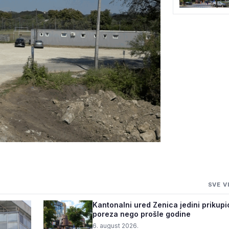
LI 160.000
SVE V
 STADION
Kantonalni ured Zenica jedini prikupi
poreza nego prošle godine
6. august 2026.