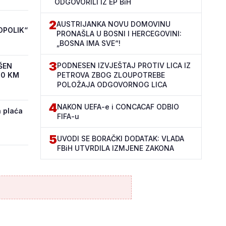
ODGOVORILI IZ EP BiH
2
AUSTRIJANKA NOVU DOMOVINU
OPOLIK“
PRONAŠLA U BOSNI I HERCEGOVINI:
„BOSNA IMA SVE“!
3
PODNESEN IZVJEŠTAJ PROTIV LICA IZ
ŠEN
00 KM
PETROVA ZBOG ZLOUPOTREBE
POLOŽAJA ODGOVORNOG LICA
4
NAKON UEFA-e i CONCACAF ODBIO
 plaća
FIFA-u
5
UVODI SE BORAČKI DODATAK: VLADA
FBiH UTVRDILA IZMJENE ZAKONA