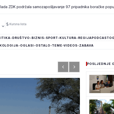
održala samozapošljavanje 97 pripadnika boračke populacije - za 1
Kursna lista
ITIKA
-DRUŠTVO
-BIZNIS
-SPORT
-KULTURA
-REGIJA
PODCAST
OG
KOLOGIJA
-OGLASI
-OSTALO
-TEME
-VIDEOS
-ZABAVA
POSLJEDNJE 