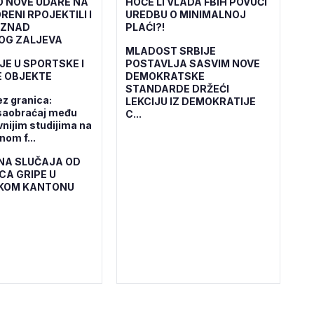
O NOVE UDARE NA
HOĆE LI VLADA FBiH POVUĆI
RENI RPOJEKTILI I
UREDBU O MINIMALNOJ
IZNAD
PLAĆI?!
OG ZALJEVA
MLADOST SRBIJE
JE U SPORTSKE I
POSTAVLJA SASVIM NOVE
 OBJEKTE
DEMOKRATSKE
STANDARDE DRŽEĆI
ez granica:
LEKCIJU IZ DEMOKRATIJE
saobraćaj među
C...
vnijim studijima na
om f...
NA SLUČAJA OD
CA GRIPE U
KOM KANTONU