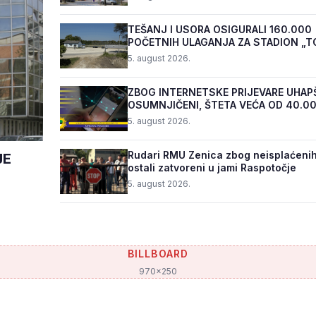
TEŠANJ I USORA OSIGURALI 160.000
POČETNIH ULAGANJA ZA STADION „T
5. august 2026.
ZBOG INTERNETSKE PRIJEVARE UHAP
OSUMNJIČENI, ŠTETA VEĆA OD 40.0
5. august 2026.
Rudari RMU Zenica zbog neisplaćenih
JE
ostali zatvoreni u jami Raspotočje
5. august 2026.
BILLBOARD
970x250