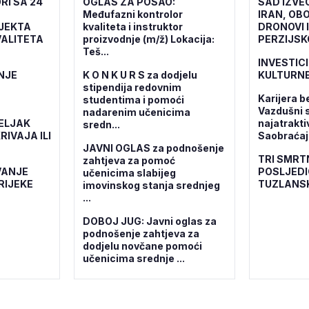
RI SA 24
OGLAS ZA POSAO:
SAD IZVE
Međufazni kontrolor
IRAN, OBO
OJEKTA
kvaliteta i instruktor
DRONOVI 
ALITETA
proizvodnje (m/ž) Lokacija:
PERZIJSK
Teš...
INVESTICI
NJE
K O N K U R S za dodjelu
KULTURNE
stipendija redovnim
Karijera b
studentima i pomoći
Vazdušni 
nadarenim učenicima
ELJAK
najatrakti
sredn...
RIVAJA ILI
Saobraćajn
JAVNI OGLAS za podnošenje
TRI SMRT
zahtjeva za pomoć
VANJE
POSLJEDI
učenicima slabijeg
RIJEKE
TUZLANS
imovinskog stanja srednjeg
...
DOBOJ JUG: Javni oglas za
podnošenje zahtjeva za
dodjelu novčane pomoći
učenicima srednje ...