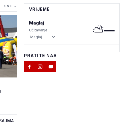
SVE →
VRIJEME
Maglaj
⛅
—
Učitavanje...
PRATITE NAS
M
J
 SAJMA