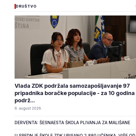
DRUŠTVO
Vlada ZDK podržala samozapošljavanje 97
pripadnika boračke populacije - za 10 godina
podrž...
6. august 2026.
DERVENTA: ŠESNAESTA ŠKOLA PLIVANJA ZA MALIŠANE
U SREDNJE ŠKOLE ZDK UPISANO 2.880 UČENIKA, VIŠE OD