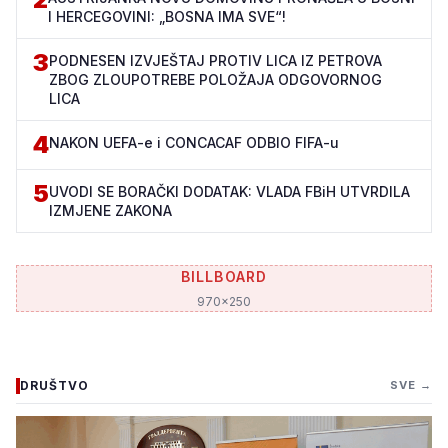
I HERCEGOVINI: „BOSNA IMA SVE“!
3
PODNESEN IZVJEŠTAJ PROTIV LICA IZ PETROVA
ZBOG ZLOUPOTREBE POLOŽAJA ODGOVORNOG
LICA
4
NAKON UEFA-e i CONCACAF ODBIO FIFA-u
5
UVODI SE BORAČKI DODATAK: VLADA FBiH UTVRDILA
IZMJENE ZAKONA
BILLBOARD
970x250
DRUŠTVO
SVE →