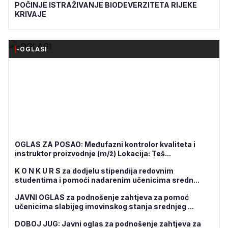
POČINJE ISTRAŽIVANJE BIODEVERZITETA RIJEKE
KRIVAJE
-OGLASI
OGLAS ZA POSAO: Međufazni kontrolor kvaliteta i
instruktor proizvodnje (m/ž) Lokacija: Teš...
K O N K U R S za dodjelu stipendija redovnim
studentima i pomoći nadarenim učenicima sredn...
JAVNI OGLAS za podnošenje zahtjeva za pomoć
učenicima slabijeg imovinskog stanja srednjeg ...
DOBOJ JUG: Javni oglas za podnošenje zahtjeva za