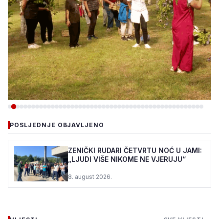
-DRUŠTVO
POSLJEDNJE OBJAVLJENO
PC DUJE: ŠTIĆENICI I OVE
GODINE U VOĆNJAKU
ZENIČKI RUDARI ČETVRTU NOĆ U JAMI:
„LJUDI VIŠE NIKOME NE VJERUJU“
MIRSADA DURMIĆA
8. august 2026.
7. august 2026.
•
131 pregleda