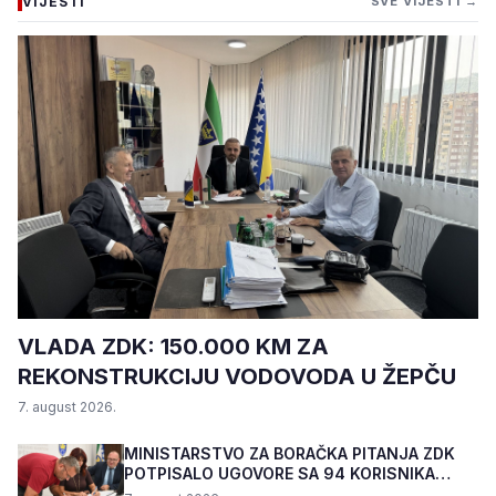
VIJESTI
SVE VIJESTI →
VLADA ZDK: 150.000 KM ZA
REKONSTRUKCIJU VODOVODA U ŽEPČU
7. august 2026.
MINISTARSTVO ZA BORAČKA PITANJA ZDK
POTPISALO UGOVORE SA 94 KORISNIKA
PROGRAMA "BIZNIS PL...