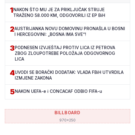
1
NAKON ŠTO MU JE ZA PRIKLJUČAK STRUJE
TRAŽENO 58.000 KM, ODGOVORILI IZ EP BiH
2
AUSTRIJANKA NOVU DOMOVINU PRONAŠLA U BOSNI
I HERCEGOVINI: „BOSNA IMA SVE“!
3
PODNESEN IZVJEŠTAJ PROTIV LICA IZ PETROVA
ZBOG ZLOUPOTREBE POLOŽAJA ODGOVORNOG
LICA
4
UVODI SE BORAČKI DODATAK: VLADA FBiH UTVRDILA
IZMJENE ZAKONA
5
NAKON UEFA-e i CONCACAF ODBIO FIFA-u
BILLBOARD
970x250