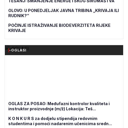
TEŠANJ: SMANJENJE ENERGETSKOG SIROMAŠTVA
OLOVO: U PONEDJELJAK JAVNA TRIBINA „KRIVAJA ILI
RUDNIK?“
POČINJE ISTRAŽIVANJE BIODEVERZITETA RIJEKE
KRIVAJE
-OGLASI
OGLAS ZA POSAO: Međufazni kontrolor kvaliteta i
instruktor proizvodnje (m/ž) Lokacija: Teš...
K O N K U R S za dodjelu stipendija redovnim
studentima i pomoći nadarenim učenicima sredn...