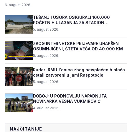
6. august 2026.
TEŠANJ I USORA OSIGURALI 160.000
POČETNIH ULAGANJA ZA STADION
„TOPOLIK“
5. august 2026.
ZBOG INTERNETSKE PRIJEVARE UHAPŠEN
OSUMNJIČENI, ŠTETA VEĆA OD 40.000 KM
5. august 2026.
Rudari RMU Zenica zbog neisplaćenih plaća
ostali zatvoreni u jami Raspotočje
5. august 2026.
DOBOJ: U PODNOVLJU NAPADNUTA
NOVINARKA VESNA VUKMIROVIĆ
4. august 2026.
NAJČITANIJE