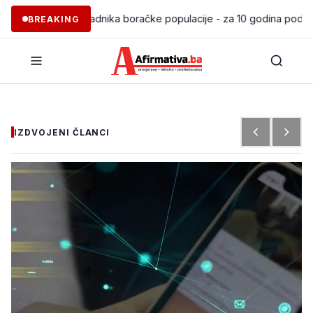
je 97 pripadnika boračke populacije - za 10 godina podržano pokre
BREAKING
IZDVOJENI ČLANCI