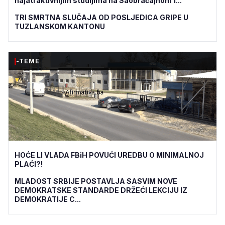
najatraktivnijim studijima na Saobraćajnom f...
TRI SMRTNA SLUČAJA OD POSLJEDICA GRIPE U
TUZLANSKOM KANTONU
-TEME
HOĆE LI VLADA FBiH POVUĆI UREDBU O MINIMALNOJ
PLAĆI?!
MLADOST SRBIJE POSTAVLJA SASVIM NOVE
DEMOKRATSKE STANDARDE DRŽEĆI LEKCIJU IZ
DEMOKRATIJE C...