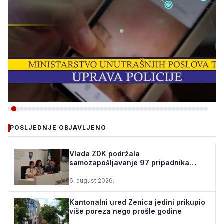
-VIJESTI
POSLJEDNJE OBJAVLJENO
ZBOG INTERNETSKE
PRIJEVARE UHAPŠEN
Vlada ZDK podržala
samozapošljavanje 97 pripadnika
OSUMNJIČENI, ŠTETA VEĆA
boračke populacije - za 10 godina
OD 40.000 KM
podrž...
6. august 2026.
5. august 2026.
•
204 pregleda
Kantonalni ured Zenica jedini prikupio
više poreza nego prošle godine