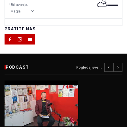
⛅
—
Učitavanje...
PRATITE NAS
PODCAST
Pogledaj sve →