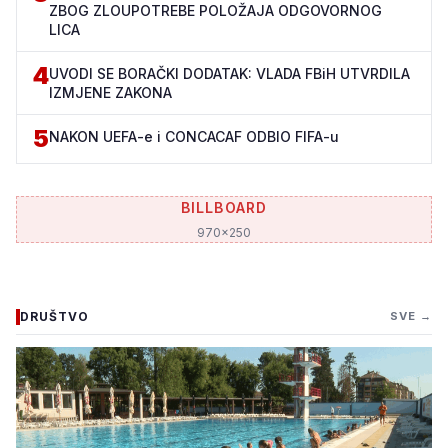
ZBOG ZLOUPOTREBE POLOŽAJA ODGOVORNOG
LICA
4
UVODI SE BORAČKI DODATAK: VLADA FBiH UTVRDILA
IZMJENE ZAKONA
5
NAKON UEFA-e i CONCACAF ODBIO FIFA-u
BILLBOARD
970x250
DRUŠTVO
SVE →