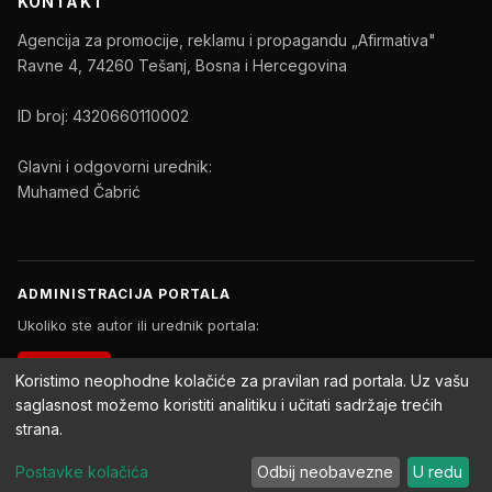
KONTAKT
Agencija za promocije, reklamu i propagandu „Afirmativa"
Ravne 4, 74260 Tešanj, Bosna i Hercegovina
ID broj: 4320660110002
Glavni i odgovorni urednik:
Muhamed Čabrić
ADMINISTRACIJA PORTALA
Ukoliko ste autor ili urednik portala:
PRIJAVA
Koristimo neophodne kolačiće za pravilan rad portala. Uz vašu
saglasnost možemo koristiti analitiku i učitati sadržaje trećih
strana.
Copyright © 2026 Afirmativa Portal. Sva prava zadržana.
Postavke kolačića
Odbij neobavezne
U redu
Impressum
Uslovi korištenja
Politika privatnosti
Postavke kolačića