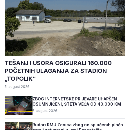
TEŠANJ I USORA OSIGURALI 160.000
POČETNIH ULAGANJA ZA STADION
„TOPOLIK“
5. august 2026.
ZBOG INTERNETSKE PRIJEVARE UHAPŠEN
OSUMNJIČENI, ŠTETA VEĆA OD 40.000 KM
5. august 2026.
Rudari RMU Zenica zbog neisplaćenih plaća
ostali zatvoreni u jami Raspotočje