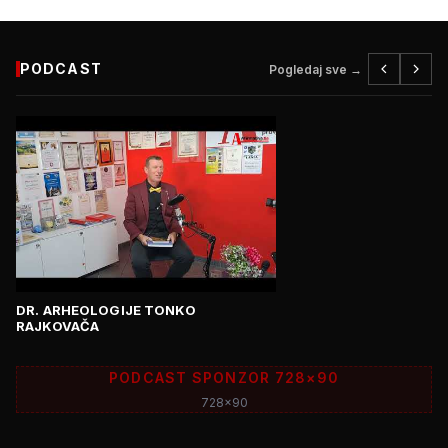
PODCAST
Pogledaj sve →
DR. ARHEOLOGIJE TONKO
RAJKOVAČA
PODCAST SPONZOR 728×90
728x90