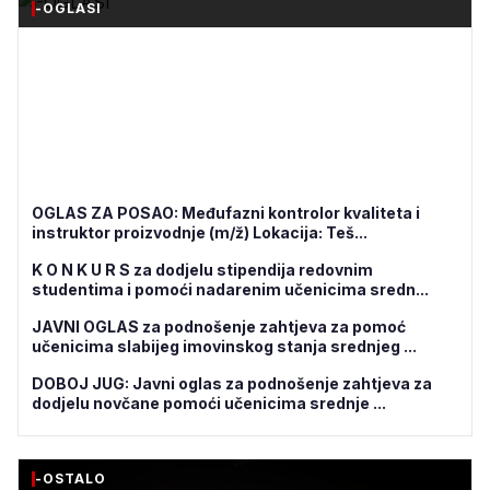
-OGLASI
OGLAS ZA POSAO: Međufazni kontrolor kvaliteta i
instruktor proizvodnje (m/ž) Lokacija: Teš...
K O N K U R S za dodjelu stipendija redovnim
studentima i pomoći nadarenim učenicima sredn...
JAVNI OGLAS za podnošenje zahtjeva za pomoć
učenicima slabijeg imovinskog stanja srednjeg ...
DOBOJ JUG: Javni oglas za podnošenje zahtjeva za
dodjelu novčane pomoći učenicima srednje ...
-OSTALO