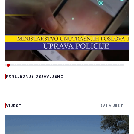
-VIJESTI
POSLJEDNJE OBJAVLJENO
ZBOG INTERNETSKE
PRIJEVARE UHAPŠEN
OSUMNJIČENI, ŠTETA VEĆA
VIJESTI
SVE VIJESTI →
OD 40.000 KM
5. august 2026.
•
107 pregleda