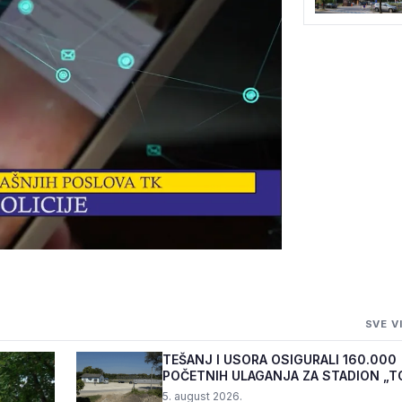
JEVARE UHAPŠEN
SVE V
ĆA OD 40.000 KM
TEŠANJ I USORA OSIGURALI 160.000
POČETNIH ULAGANJA ZA STADION „T
5. august 2026.