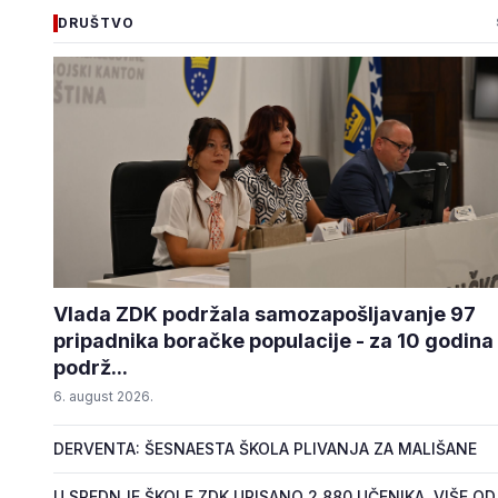
DRUŠTVO
Vlada ZDK podržala samozapošljavanje 97
pripadnika boračke populacije - za 10 godina
podrž...
6. august 2026.
DERVENTA: ŠESNAESTA ŠKOLA PLIVANJA ZA MALIŠANE
U SREDNJE ŠKOLE ZDK UPISANO 2.880 UČENIKA, VIŠE OD