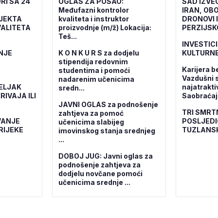
RI SA 24
OGLAS ZA POSAO:
SAD IZVE
Međufazni kontrolor
IRAN, OBO
OJEKTA
kvaliteta i instruktor
DRONOVI 
ALITETA
proizvodnje (m/ž) Lokacija:
PERZIJSK
Teš...
INVESTICI
NJE
K O N K U R S za dodjelu
KULTURNE
stipendija redovnim
Karijera b
studentima i pomoći
Vazdušni 
nadarenim učenicima
ELJAK
najatrakti
sredn...
RIVAJA ILI
Saobraćajn
JAVNI OGLAS za podnošenje
TRI SMRT
zahtjeva za pomoć
VANJE
POSLJEDI
učenicima slabijeg
RIJEKE
TUZLANS
imovinskog stanja srednjeg
...
DOBOJ JUG: Javni oglas za
podnošenje zahtjeva za
dodjelu novčane pomoći
učenicima srednje ...