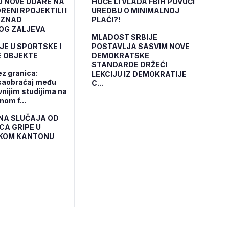
O NOVE UDARE NA
HOĆE LI VLADA FBiH POVUĆI
RENI RPOJEKTILI I
UREDBU O MINIMALNOJ
IZNAD
PLAĆI?!
OG ZALJEVA
MLADOST SRBIJE
JE U SPORTSKE I
POSTAVLJA SASVIM NOVE
 OBJEKTE
DEMOKRATSKE
STANDARDE DRŽEĆI
ez granica:
LEKCIJU IZ DEMOKRATIJE
saobraćaj među
C...
vnijim studijima na
om f...
NA SLUČAJA OD
CA GRIPE U
KOM KANTONU