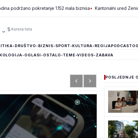
no pokretanje 1.152 mala biznisa
•
Kantonalni ured Zenica jedini p
Kursna lista
ITIKA
-DRUŠTVO
-BIZNIS
-SPORT
-KULTURA
-REGIJA
PODCAST
OG
KOLOGIJA
-OGLASI
-OSTALO
-TEME
-VIDEOS
-ZABAVA
POSLJEDNJE 