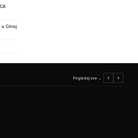
ECA
 u Crnoj
Pogledaj sve →