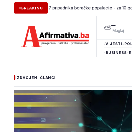
ošljavanje 97 pripadnika boračke populacije - za 10 godina podrža
BREAKING
—
⛅
-VIJESTI
-POL
-BUSINESS
-E
IZDVOJENI ČLANCI