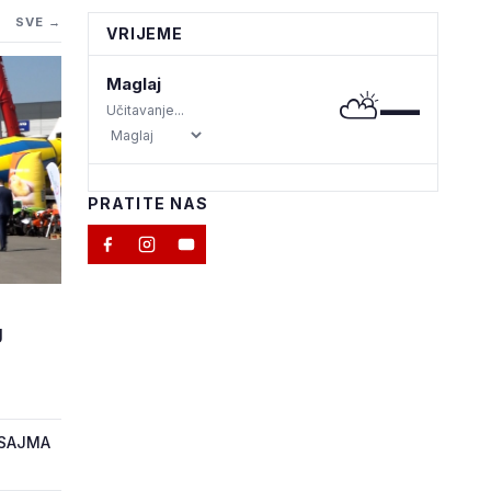
SVE →
VRIJEME
Maglaj
⛅
—
Učitavanje...
PRATITE NAS
M
J
 SAJMA