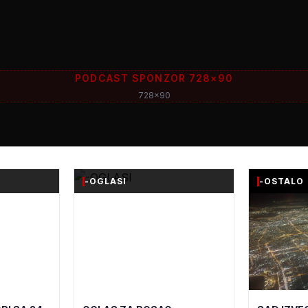
PODCAST SPONZOR 728×90
728x90
-OGLASI
-OSTALO