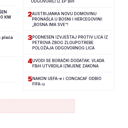
ODGOVORILI IZ EP BiH
ŠEN
2
AUSTRIJANKA NOVU DOMOVINU
00 KM
PRONAŠLA U BOSNI I HERCEGOVINI:
„BOSNA IMA SVE“!
3
PODNESEN IZVJEŠTAJ PROTIV LICA IZ
 plaća
PETROVA ZBOG ZLOUPOTREBE
POLOŽAJA ODGOVORNOG LICA
4
UVODI SE BORAČKI DODATAK: VLADA
FBiH UTVRDILA IZMJENE ZAKONA
5
NAKON UEFA-e i CONCACAF ODBIO
FIFA-u