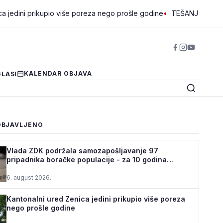
rikupio više poreza nego prošle godine
•
TEŠANJ I USORA OSIGURA
KALENDAR OBJAVA
LASI
OBJAVLJENO
Vlada ZDK podržala samozapošljavanje 97
pripadnika boračke populacije - za 10 godina
podrž...
6. august 2026.
Kantonalni ured Zenica jedini prikupio više poreza
nego prošle godine