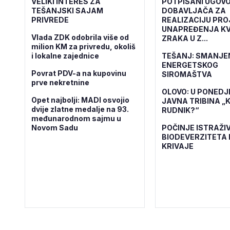
VELIKI INTERES ZA
POTPISANI UGOVO
TEŠANJSKI SAJAM
DOBAVLJAČA ZA
PRIVREDE
REALIZACIJU PR
UNAPREĐENJA KV
Vlada ZDK odobrila više od
ZRAKA U Z...
milion KM za privredu, okoliš
i lokalne zajednice
TEŠANJ: SMANJE
ENERGETSKOG
Povrat PDV-a na kupovinu
SIROMAŠTVA
prve nekretnine
OLOVO: U PONEDJ
Opet najbolji: MADI osvojio
JAVNA TRIBINA „K
dvije zlatne medalje na 93.
RUDNIK?“
međunarodnom sajmu u
Novom Sadu
POČINJE ISTRAŽI
BIODEVERZITETA 
KRIVAJE