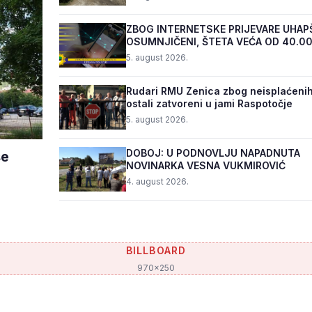
ZBOG INTERNETSKE PRIJEVARE UHAP
OSUMNJIČENI, ŠTETA VEĆA OD 40.0
5. august 2026.
Rudari RMU Zenica zbog neisplaćenih
ostali zatvoreni u jami Raspotočje
5. august 2026.
DOBOJ: U PODNOVLJU NAPADNUTA
še
NOVINARKA VESNA VUKMIROVIĆ
4. august 2026.
BILLBOARD
970x250