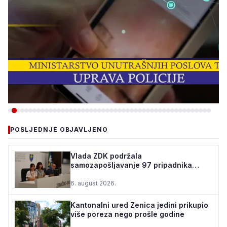
-VIJESTI
POSLJEDNJE OBJAVLJENO
ZBOG INTERNETSKE
PRIJEVARE UHAPŠEN
Vlada ZDK podržala
samozapošljavanje 97 pripadnika
OSUMNJIČENI, ŠTETA VEĆA
boračke populacije - za 10 godina
OD 40.000 KM
podrž...
6. august 2026.
5. august 2026.
•
199 pregleda
Kantonalni ured Zenica jedini prikupio
više poreza nego prošle godine