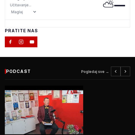
⛅
—
Učitavanje...
PRATITE NAS
PODCAST
Pogledaj sve →