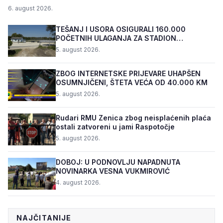
6. august 2026.
TEŠANJ I USORA OSIGURALI 160.000
POČETNIH ULAGANJA ZA STADION
„TOPOLIK“
5. august 2026.
ZBOG INTERNETSKE PRIJEVARE UHAPŠEN
OSUMNJIČENI, ŠTETA VEĆA OD 40.000 KM
5. august 2026.
Rudari RMU Zenica zbog neisplaćenih plaća
ostali zatvoreni u jami Raspotočje
5. august 2026.
DOBOJ: U PODNOVLJU NAPADNUTA
NOVINARKA VESNA VUKMIROVIĆ
4. august 2026.
NAJČITANIJE