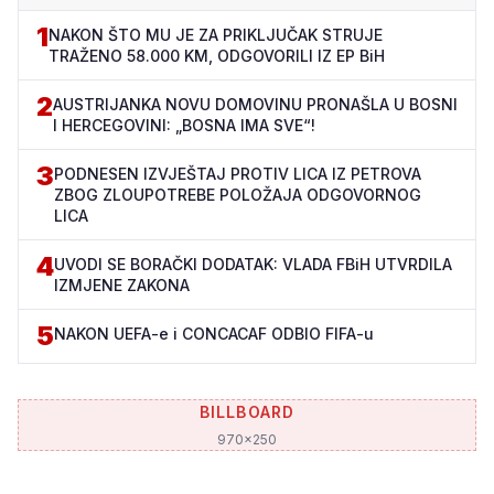
1
NAKON ŠTO MU JE ZA PRIKLJUČAK STRUJE
TRAŽENO 58.000 KM, ODGOVORILI IZ EP BiH
2
AUSTRIJANKA NOVU DOMOVINU PRONAŠLA U BOSNI
I HERCEGOVINI: „BOSNA IMA SVE“!
3
PODNESEN IZVJEŠTAJ PROTIV LICA IZ PETROVA
ZBOG ZLOUPOTREBE POLOŽAJA ODGOVORNOG
LICA
4
UVODI SE BORAČKI DODATAK: VLADA FBiH UTVRDILA
IZMJENE ZAKONA
5
NAKON UEFA-e i CONCACAF ODBIO FIFA-u
BILLBOARD
970x250