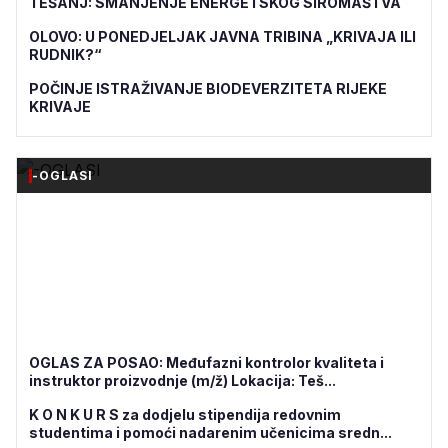
TEŠANJ: SMANJENJE ENERGETSKOG SIROMAŠTVA
OLOVO: U PONEDJELJAK JAVNA TRIBINA „KRIVAJA ILI
RUDNIK?“
POČINJE ISTRAŽIVANJE BIODEVERZITETA RIJEKE
KRIVAJE
-OGLASI
OGLAS ZA POSAO: Međufazni kontrolor kvaliteta i
instruktor proizvodnje (m/ž) Lokacija: Teš...
K O N K U R S za dodjelu stipendija redovnim
studentima i pomoći nadarenim učenicima sredn...