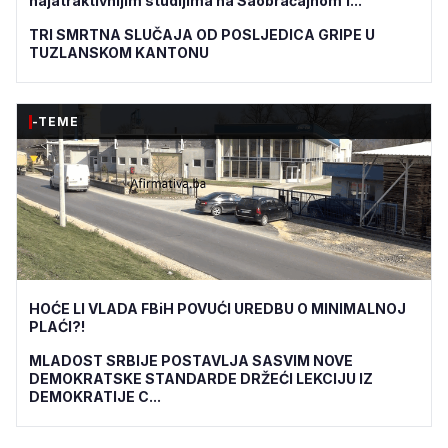
najatraktivnijim studijima na Saobraćajnom f...
TRI SMRTNA SLUČAJA OD POSLJEDICA GRIPE U
TUZLANSKOM KANTONU
-TEME
HOĆE LI VLADA FBiH POVUĆI UREDBU O MINIMALNOJ
PLAĆI?!
MLADOST SRBIJE POSTAVLJA SASVIM NOVE
DEMOKRATSKE STANDARDE DRŽEĆI LEKCIJU IZ
DEMOKRATIJE C...