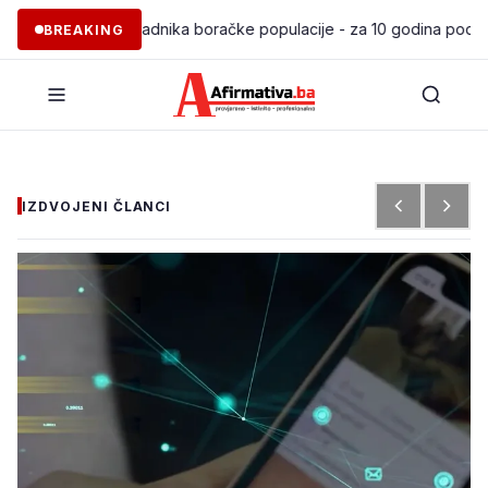
je 97 pripadnika boračke populacije - za 10 godina podržano pokre
BREAKING
IZDVOJENI ČLANCI