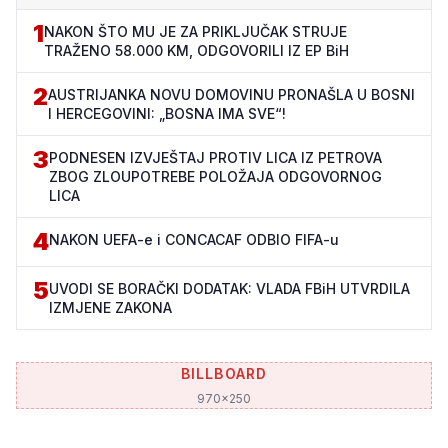
1
NAKON ŠTO MU JE ZA PRIKLJUČAK STRUJE
TRAŽENO 58.000 KM, ODGOVORILI IZ EP BiH
2
AUSTRIJANKA NOVU DOMOVINU PRONAŠLA U BOSNI
I HERCEGOVINI: „BOSNA IMA SVE“!
3
PODNESEN IZVJEŠTAJ PROTIV LICA IZ PETROVA
ZBOG ZLOUPOTREBE POLOŽAJA ODGOVORNOG
LICA
4
NAKON UEFA-e i CONCACAF ODBIO FIFA-u
5
UVODI SE BORAČKI DODATAK: VLADA FBiH UTVRDILA
IZMJENE ZAKONA
BILLBOARD
970x250