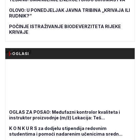
OLOVO: U PONEDJELJAK JAVNA TRIBINA „KRIVAJA ILI
RUDNIK?“
POČINJE ISTRAŽIVANJE BIODEVERZITETA RIJEKE
KRIVAJE
-OGLASI
OGLAS ZA POSAO: Međufazni kontrolor kvaliteta i
instruktor proizvodnje (m/ž) Lokacija: Teš...
K O N K U R S za dodjelu stipendija redovnim
studentima i pomoći nadarenim učenicima sredn...