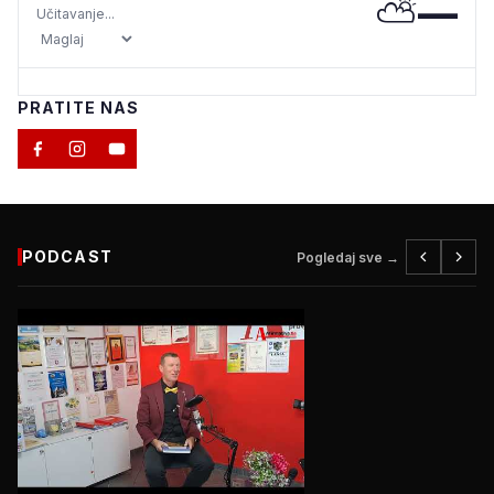
⛅
—
Učitavanje...
PRATITE NAS
PODCAST
Pogledaj sve →