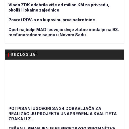
Vlada ZDK odobrila više od milion KM za privredu,
okoliš i lokalne zajednice
Povrat PDV-a na kupovinu prve nekretnine
Opet najbolji: MADI osvojio dvije zlatne medalje na 93.
međunarodnom sajmu u Novom Sadu
-EKOLOGIJA
POTPISANI UGOVORI SA 24 DOBAVLJAČA ZA
REALIZACIJU PROJEKTA UNAPREĐENJA KVALITETA
ZRAKA U Z...
TEŠANJ: SMANJENJE ENERGETSKOG SIROMAŠTVA