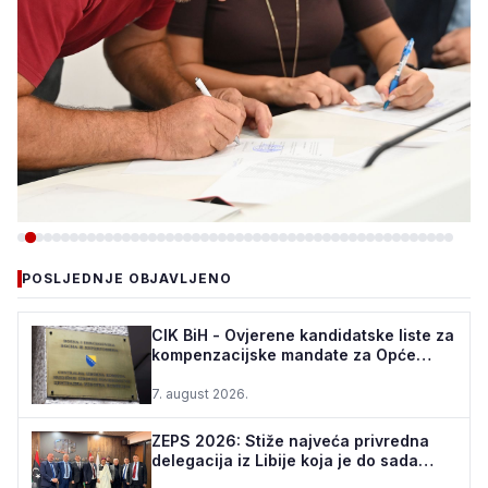
-VIJESTI
POSLJEDNJE OBJAVLJENO
MINISTARSTVO ZA BORAČKA
PITANJA ZDK POTPISALO
CIK BiH - Ovjerene kandidatske liste za
kompenzacijske mandate za Opće
UGOVORE SA 94 KORISNIKA
izbore u BiH
PROGRAMA "BIZNIS PL...
7. august 2026.
7. august 2026.
•
81 pregleda
ZEPS 2026: Stiže najveća privredna
delegacija iz Libije koja je do sada
posjetila Bosnu i ...