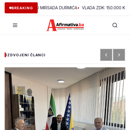
E U VOĆNJAKU MIRSADA DURMIĆA
•
VLADA ZDK: 150.000 KM ZA R
BREAKING
IZDVOJENI ČLANCI