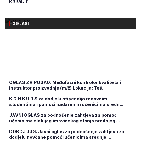
KRIVAJE
-OGLASI
OGLAS ZA POSAO: Međufazni kontrolor kvaliteta i
instruktor proizvodnje (m/ž) Lokacija: Teš...
K O N K U R S za dodjelu stipendija redovnim
studentima i pomoći nadarenim učenicima sredn...
JAVNI OGLAS za podnošenje zahtjeva za pomoć
učenicima slabijeg imovinskog stanja srednjeg ...
DOBOJ JUG: Javni oglas za podnošenje zahtjeva za
dodjelu novčane pomoći učenicima srednje ...