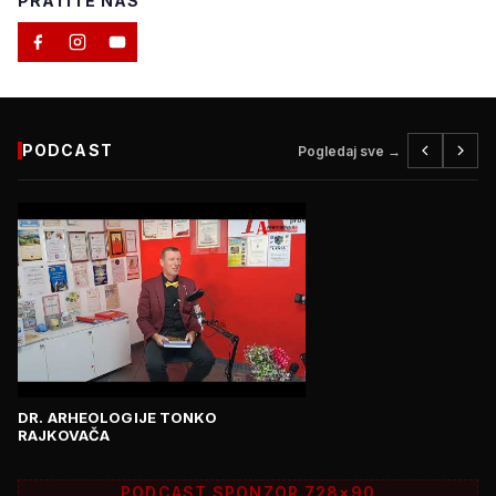
PRATITE NAS
PODCAST
Pogledaj sve →
DR. ARHEOLOGIJE TONKO
RAJKOVAČA
PODCAST SPONZOR 728×90