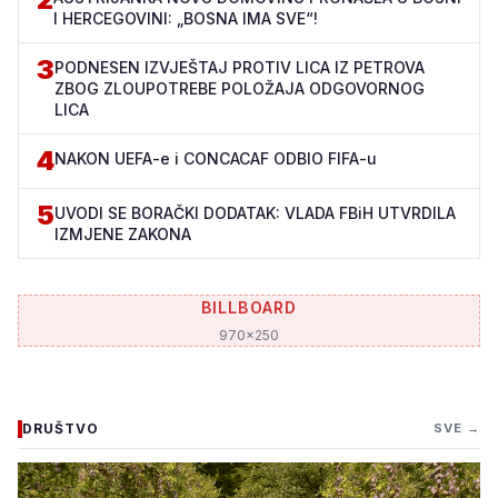
I HERCEGOVINI: „BOSNA IMA SVE“!
3
PODNESEN IZVJEŠTAJ PROTIV LICA IZ PETROVA
ZBOG ZLOUPOTREBE POLOŽAJA ODGOVORNOG
LICA
4
NAKON UEFA-e i CONCACAF ODBIO FIFA-u
5
UVODI SE BORAČKI DODATAK: VLADA FBiH UTVRDILA
IZMJENE ZAKONA
BILLBOARD
970x250
DRUŠTVO
SVE →