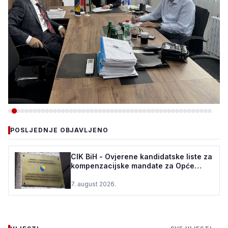
-VIJESTI
POSLJEDNJE OBJAVLJENO
VLADA ZDK: 150.000 KM ZA
REKONSTRUKCIJU VODOVODA
CIK BiH - Ovjerene kandidatske liste za
kompenzacijske mandate za Opće
U ŽEPČU
izbore u BiH
7. august 2026.
7. august 2026.
•
117 pregleda