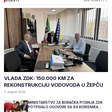
VIJESTI
SVE VIJESTI →
VLADA ZDK: 150.000 KM ZA
REKONSTRUKCIJU VODOVODA U ŽEPČU
7. august 2026.
MINISTARSTVO ZA BORAČKA PITANJA ZDK
POTPISALO UGOVORE SA 94 KORISNIKA
PROGRAMA "BIZNIS PL...