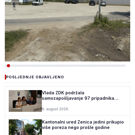
-VIJESTI
POSLJEDNJE OBJAVLJENO
TEŠANJ I USORA OSIGURALI
160.000 POČETNIH ULAGANJA
Vlada ZDK podržala
samozapošljavanje 97 pripadnika
ZA STADION „TOPOLIK“
boračke populacije - za 10 godina
podrž...
6. august 2026.
5. august 2026.
•
160 pregleda
Kantonalni ured Zenica jedini prikupio
više poreza nego prošle godine