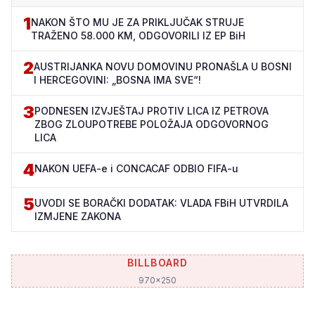
1
NAKON ŠTO MU JE ZA PRIKLJUČAK STRUJE
TRAŽENO 58.000 KM, ODGOVORILI IZ EP BiH
2
AUSTRIJANKA NOVU DOMOVINU PRONAŠLA U BOSNI
I HERCEGOVINI: „BOSNA IMA SVE“!
3
PODNESEN IZVJEŠTAJ PROTIV LICA IZ PETROVA
ZBOG ZLOUPOTREBE POLOŽAJA ODGOVORNOG
LICA
4
NAKON UEFA-e i CONCACAF ODBIO FIFA-u
5
UVODI SE BORAČKI DODATAK: VLADA FBiH UTVRDILA
IZMJENE ZAKONA
BILLBOARD
970x250