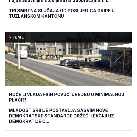
najatraktivnijim studijima na Saobraćajnom f...
TRI SMRTNA SLUČAJA OD POSLJEDICA GRIPE U
TUZLANSKOM KANTONU
-TEME
HOĆE LI VLADA FBiH POVUĆI UREDBU O MINIMALNOJ
PLAĆI?!
MLADOST SRBIJE POSTAVLJA SASVIM NOVE
DEMOKRATSKE STANDARDE DRŽEĆI LEKCIJU IZ
DEMOKRATIJE C...