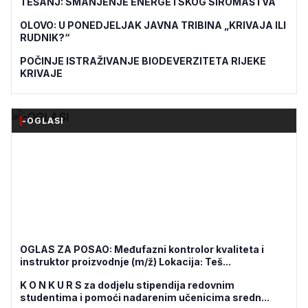
TEŠANJ: SMANJENJE ENERGETSKOG SIROMAŠTVA
OLOVO: U PONEDJELJAK JAVNA TRIBINA „KRIVAJA ILI
RUDNIK?“
POČINJE ISTRAŽIVANJE BIODEVERZITETA RIJEKE
KRIVAJE
-OGLASI
OGLAS ZA POSAO: Međufazni kontrolor kvaliteta i
instruktor proizvodnje (m/ž) Lokacija: Teš...
K O N K U R S za dodjelu stipendija redovnim
studentima i pomoći nadarenim učenicima sredn...