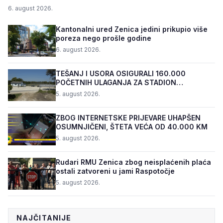
6. august 2026.
Kantonalni ured Zenica jedini prikupio više
poreza nego prošle godine
6. august 2026.
TEŠANJ I USORA OSIGURALI 160.000
POČETNIH ULAGANJA ZA STADION
„TOPOLIK“
5. august 2026.
ZBOG INTERNETSKE PRIJEVARE UHAPŠEN
OSUMNJIČENI, ŠTETA VEĆA OD 40.000 KM
5. august 2026.
Rudari RMU Zenica zbog neisplaćenih plaća
ostali zatvoreni u jami Raspotočje
5. august 2026.
NAJČITANIJE