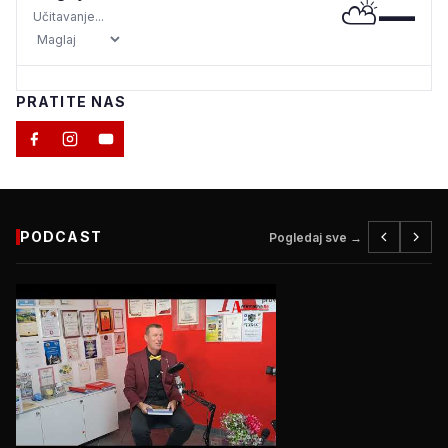
⛅
—
Učitavanje...
PRATITE NAS
PODCAST
Pogledaj sve →