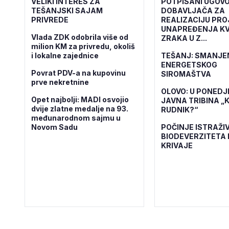
VELIKI INTERES ZA
POTPISANI UGOVO
TEŠANJSKI SAJAM
DOBAVLJAČA ZA
PRIVREDE
REALIZACIJU PR
UNAPREĐENJA KV
Vlada ZDK odobrila više od
ZRAKA U Z...
milion KM za privredu, okoliš
i lokalne zajednice
TEŠANJ: SMANJE
ENERGETSKOG
Povrat PDV-a na kupovinu
SIROMAŠTVA
prve nekretnine
OLOVO: U PONEDJ
Opet najbolji: MADI osvojio
JAVNA TRIBINA „K
dvije zlatne medalje na 93.
RUDNIK?“
međunarodnom sajmu u
Novom Sadu
POČINJE ISTRAŽI
BIODEVERZITETA 
KRIVAJE