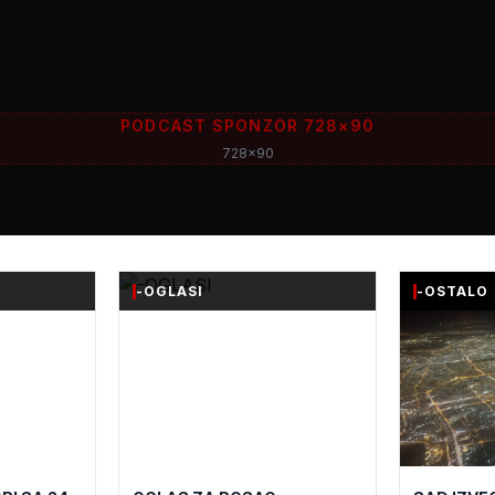
PODCAST SPONZOR 728×90
728x90
-OGLASI
-OSTALO