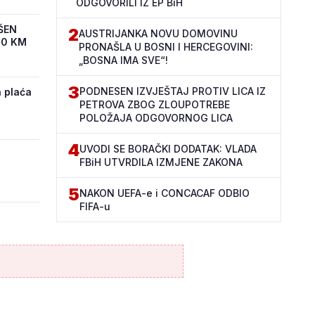
ODGOVORILI IZ EP BiH
ŠEN
2
AUSTRIJANKA NOVU DOMOVINU
00 KM
PRONAŠLA U BOSNI I HERCEGOVINI:
„BOSNA IMA SVE“!
3
PODNESEN IZVJEŠTAJ PROTIV LICA IZ
 plaća
PETROVA ZBOG ZLOUPOTREBE
POLOŽAJA ODGOVORNOG LICA
4
UVODI SE BORAČKI DODATAK: VLADA
FBiH UTVRDILA IZMJENE ZAKONA
5
NAKON UEFA-e i CONCACAF ODBIO
FIFA-u