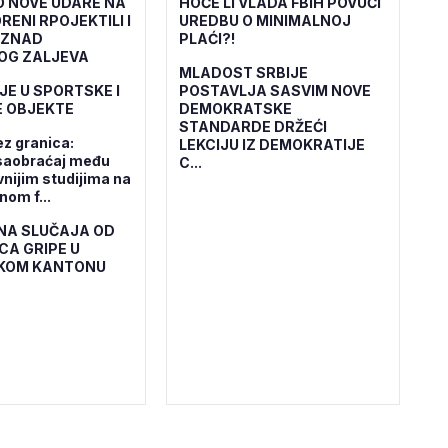
O NOVE UDARE NA
HOĆE LI VLADA FBiH POVUĆI
RENI RPOJEKTILI I
UREDBU O MINIMALNOJ
IZNAD
PLAĆI?!
OG ZALJEVA
MLADOST SRBIJE
JE U SPORTSKE I
POSTAVLJA SASVIM NOVE
 OBJEKTE
DEMOKRATSKE
STANDARDE DRŽEĆI
ez granica:
LEKCIJU IZ DEMOKRATIJE
saobraćaj među
C...
vnijim studijima na
om f...
NA SLUČAJA OD
CA GRIPE U
KOM KANTONU