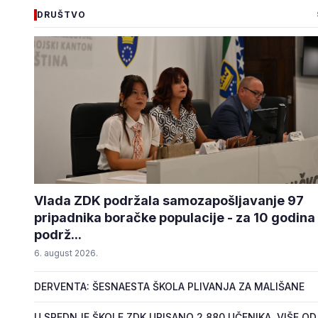
DRUŠTVO
Vlada ZDK podržala samozapošljavanje 97
pripadnika boračke populacije - za 10 godina
podrž...
6. august 2026.
DERVENTA: ŠESNAESTA ŠKOLA PLIVANJA ZA MALIŠANE
U SREDNJE ŠKOLE ZDK UPISANO 2.880 UČENIKA, VIŠE OD