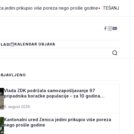
prikupio više poreza nego prošle godine
•
TEŠANJ I USORA OSIGURA
KALENDAR OBJAVA
LASI
OBJAVLJENO
Vlada ZDK podržala samozapošljavanje 97
pripadnika boračke populacije - za 10 godina
podrž...
6. august 2026.
Kantonalni ured Zenica jedini prikupio više poreza
nego prošle godine