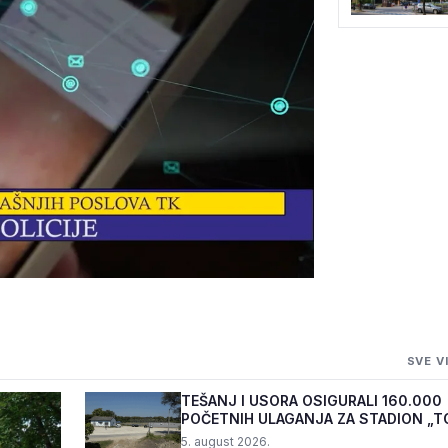
JEVARE UHAPŠEN
SVE V
ĆA OD 40.000 KM
TEŠANJ I USORA OSIGURALI 160.000
POČETNIH ULAGANJA ZA STADION „T
5. august 2026.