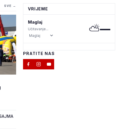
SVE →
VRIJEME
Maglaj
⛅
—
Učitavanje...
PRATITE NAS
M
J
 SAJMA