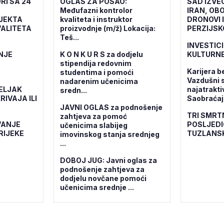
RI SA 24
OGLAS ZA POSAO:
SAD IZVE
Međufazni kontrolor
IRAN, OBO
OJEKTA
kvaliteta i instruktor
DRONOVI 
ALITETA
proizvodnje (m/ž) Lokacija:
PERZIJSK
Teš...
INVESTICI
NJE
K O N K U R S za dodjelu
KULTURNE
stipendija redovnim
Karijera b
studentima i pomoći
Vazdušni 
nadarenim učenicima
ELJAK
najatrakti
sredn...
RIVAJA ILI
Saobraćajn
JAVNI OGLAS za podnošenje
TRI SMRT
zahtjeva za pomoć
VANJE
POSLJEDI
učenicima slabijeg
RIJEKE
TUZLANS
imovinskog stanja srednjeg
...
DOBOJ JUG: Javni oglas za
podnošenje zahtjeva za
dodjelu novčane pomoći
učenicima srednje ...