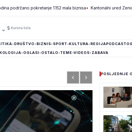
ano pokretanje 1.152 mala biznisa
•
Kantonalni ured Zenica jedini 
Kursna lista
ITIKA
-DRUŠTVO
-BIZNIS
-SPORT
-KULTURA
-REGIJA
PODCAST
OG
KOLOGIJA
-OGLASI
-OSTALO
-TEME
-VIDEOS
-ZABAVA
POSLJEDNJE 