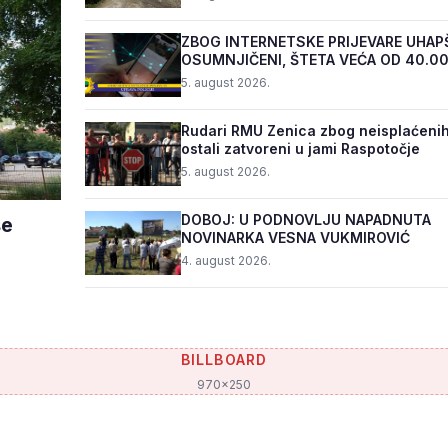
ZBOG INTERNETSKE PRIJEVARE UHAP
OSUMNJIČENI, ŠTETA VEĆA OD 40.0
5. august 2026.
Rudari RMU Zenica zbog neisplaćenih
ostali zatvoreni u jami Raspotočje
5. august 2026.
DOBOJ: U PODNOVLJU NAPADNUTA
še
NOVINARKA VESNA VUKMIROVIĆ
4. august 2026.
BILLBOARD
970x250