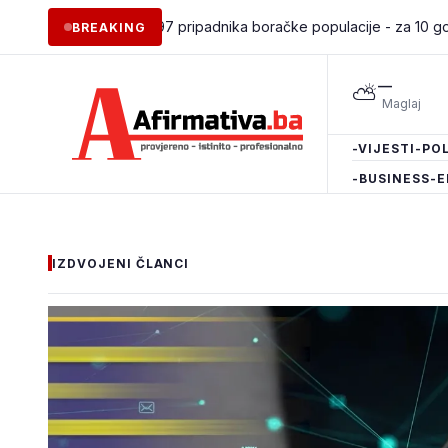
ošljavanje 97 pripadnika boračke populacije - za 10 godina podrž
BREAKING
—
⛅
-VIJESTI
-POL
-BUSINESS
-E
IZDVOJENI ČLANCI