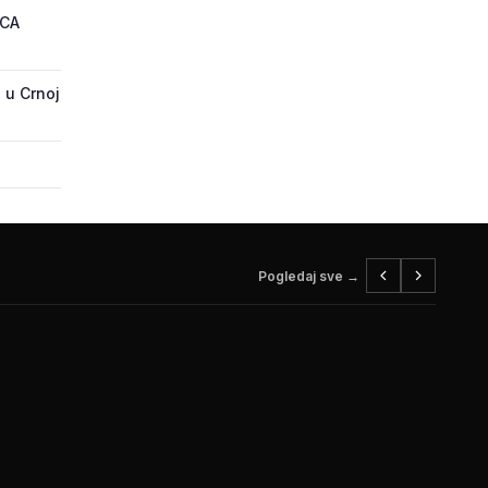
ECA
 u Crnoj
Pogledaj sve →