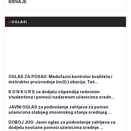
KRIVAJE
-OGLASI
OGLAS ZA POSAO: Međufazni kontrolor kvaliteta i
instruktor proizvodnje (m/ž) Lokacija: Teš...
K O N K U R S za dodjelu stipendija redovnim
studentima i pomoći nadarenim učenicima sredn...
JAVNI OGLAS za podnošenje zahtjeva za pomoć
učenicima slabijeg imovinskog stanja srednjeg ...
DOBOJ JUG: Javni oglas za podnošenje zahtjeva za
dodjelu novčane pomoći učenicima srednje ...