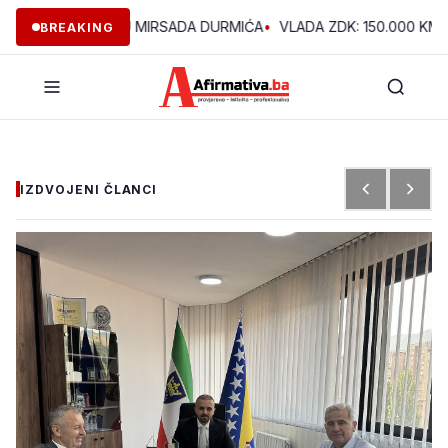
 U VOĆNJAKU MIRSADA DURMIĆA
•
VLADA ZDK: 150.000 KM ZA R
BREAKING
IZDVOJENI ČLANCI