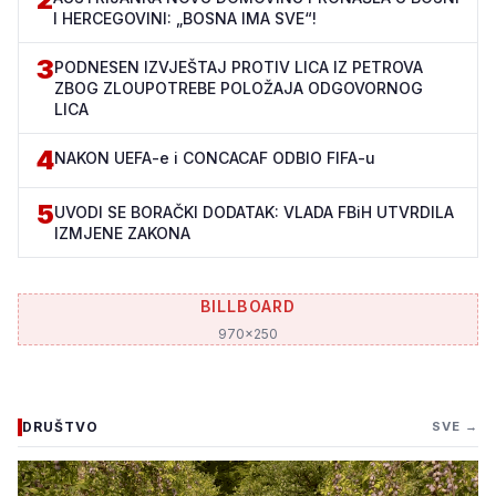
I HERCEGOVINI: „BOSNA IMA SVE“!
3
PODNESEN IZVJEŠTAJ PROTIV LICA IZ PETROVA
ZBOG ZLOUPOTREBE POLOŽAJA ODGOVORNOG
LICA
4
NAKON UEFA-e i CONCACAF ODBIO FIFA-u
5
UVODI SE BORAČKI DODATAK: VLADA FBiH UTVRDILA
IZMJENE ZAKONA
BILLBOARD
970x250
DRUŠTVO
SVE →