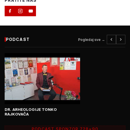
PRATITE NAS
PODCAST
Pogledaj sve →
DR. ARHEOLOGIJE TONKO
RAJKOVAČA
PODCAST SPONZOR 728×90