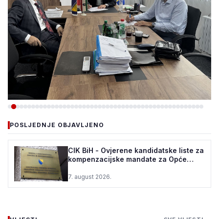
-VIJESTI
POSLJEDNJE OBJAVLJENO
VLADA ZDK: 150.000 KM ZA
REKONSTRUKCIJU VODOVODA
CIK BiH - Ovjerene kandidatske liste za
kompenzacijske mandate za Opće
U ŽEPČU
izbore u BiH
7. august 2026.
7. august 2026.
•
116 pregleda