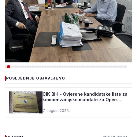
-VIJESTI
POSLJEDNJE OBJAVLJENO
VLADA ZDK: 150.000 KM ZA
REKONSTRUKCIJU VODOVODA
CIK BiH - Ovjerene kandidatske liste za
kompenzacijske mandate za Opće
U ŽEPČU
izbore u BiH
7. august 2026.
7. august 2026.
•
69 pregleda