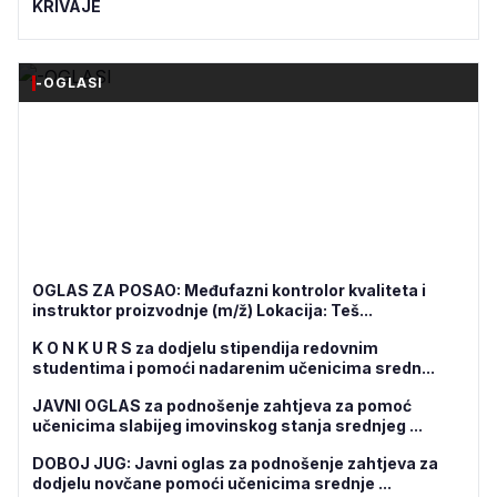
KRIVAJE
-OGLASI
OGLAS ZA POSAO: Međufazni kontrolor kvaliteta i
instruktor proizvodnje (m/ž) Lokacija: Teš...
K O N K U R S za dodjelu stipendija redovnim
studentima i pomoći nadarenim učenicima sredn...
JAVNI OGLAS za podnošenje zahtjeva za pomoć
učenicima slabijeg imovinskog stanja srednjeg ...
DOBOJ JUG: Javni oglas za podnošenje zahtjeva za
dodjelu novčane pomoći učenicima srednje ...