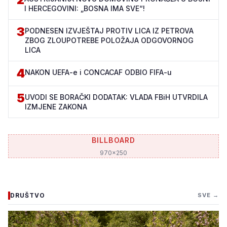
I HERCEGOVINI: „BOSNA IMA SVE“!
3
PODNESEN IZVJEŠTAJ PROTIV LICA IZ PETROVA
ZBOG ZLOUPOTREBE POLOŽAJA ODGOVORNOG
LICA
4
NAKON UEFA-e i CONCACAF ODBIO FIFA-u
5
UVODI SE BORAČKI DODATAK: VLADA FBiH UTVRDILA
IZMJENE ZAKONA
BILLBOARD
970x250
DRUŠTVO
SVE →