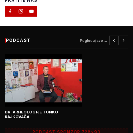
PRATITE NAS
PODCAST
Pogledaj sve →
DR. ARHEOLOGIJE TONKO
RAJKOVAČA
PODCAST SPONZOR 728×90