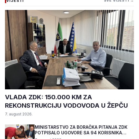
VIJESTI
SVE VIJESTI →
VLADA ZDK: 150.000 KM ZA
REKONSTRUKCIJU VODOVODA U ŽEPČU
7. august 2026.
MINISTARSTVO ZA BORAČKA PITANJA ZDK
POTPISALO UGOVORE SA 94 KORISNIKA
PROGRAMA "BIZNIS PL...