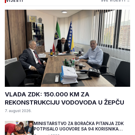
VIJESTI
SVE VIJESTI →
VLADA ZDK: 150.000 KM ZA
REKONSTRUKCIJU VODOVODA U ŽEPČU
7. august 2026.
MINISTARSTVO ZA BORAČKA PITANJA ZDK
POTPISALO UGOVORE SA 94 KORISNIKA
PROGRAMA "BIZNIS PL...