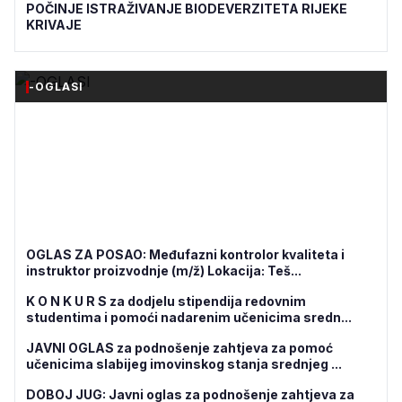
POČINJE ISTRAŽIVANJE BIODEVERZITETA RIJEKE
KRIVAJE
-OGLASI
OGLAS ZA POSAO: Međufazni kontrolor kvaliteta i
instruktor proizvodnje (m/ž) Lokacija: Teš...
K O N K U R S za dodjelu stipendija redovnim
studentima i pomoći nadarenim učenicima sredn...
JAVNI OGLAS za podnošenje zahtjeva za pomoć
učenicima slabijeg imovinskog stanja srednjeg ...
DOBOJ JUG: Javni oglas za podnošenje zahtjeva za