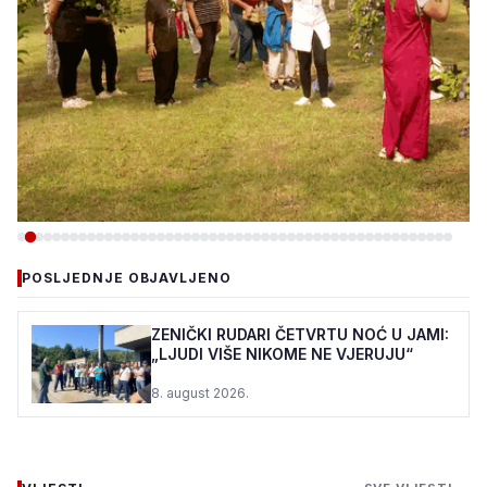
-DRUŠTVO
POSLJEDNJE OBJAVLJENO
PC DUJE: ŠTIĆENICI I OVE
GODINE U VOĆNJAKU
ZENIČKI RUDARI ČETVRTU NOĆ U JAMI:
„LJUDI VIŠE NIKOME NE VJERUJU“
MIRSADA DURMIĆA
8. august 2026.
7. august 2026.
•
126 pregleda