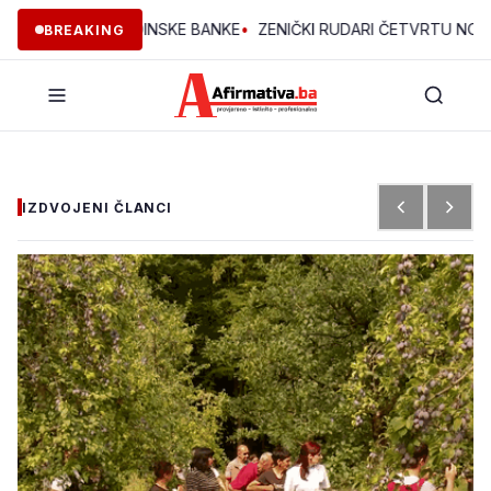
KTA OMLADINSKE BANKE
•
ZENIČKI RUDARI ČETVRTU NOĆ U JAMI:
BREAKING
IZDVOJENI ČLANCI