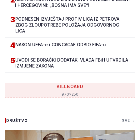
I HERCEGOVINI: „BOSNA IMA SVE“!
3
PODNESEN IZVJEŠTAJ PROTIV LICA IZ PETROVA
ZBOG ZLOUPOTREBE POLOŽAJA ODGOVORNOG
LICA
4
NAKON UEFA-e i CONCACAF ODBIO FIFA-u
5
UVODI SE BORAČKI DODATAK: VLADA FBiH UTVRDILA
IZMJENE ZAKONA
BILLBOARD
970x250
DRUŠTVO
SVE →