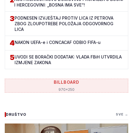
I HERCEGOVINI: „BOSNA IMA SVE“!
3
PODNESEN IZVJEŠTAJ PROTIV LICA IZ PETROVA
ZBOG ZLOUPOTREBE POLOŽAJA ODGOVORNOG
LICA
4
NAKON UEFA-e i CONCACAF ODBIO FIFA-u
5
UVODI SE BORAČKI DODATAK: VLADA FBiH UTVRDILA
IZMJENE ZAKONA
BILLBOARD
970x250
DRUŠTVO
SVE →