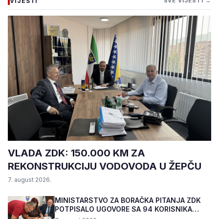
VIJESTI
SVE VIJESTI →
VLADA ZDK: 150.000 KM ZA
REKONSTRUKCIJU VODOVODA U ŽEPČU
7. august 2026.
MINISTARSTVO ZA BORAČKA PITANJA ZDK
POTPISALO UGOVORE SA 94 KORISNIKA
PROGRAMA "BIZNIS PL...