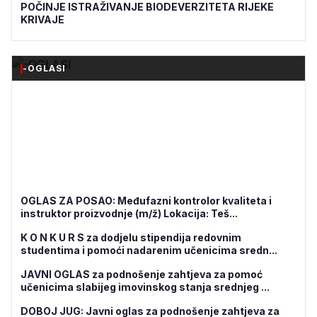
POČINJE ISTRAŽIVANJE BIODEVERZITETA RIJEKE
KRIVAJE
-OGLASI
OGLAS ZA POSAO: Međufazni kontrolor kvaliteta i
instruktor proizvodnje (m/ž) Lokacija: Teš...
K O N K U R S za dodjelu stipendija redovnim
studentima i pomoći nadarenim učenicima sredn...
JAVNI OGLAS za podnošenje zahtjeva za pomoć
učenicima slabijeg imovinskog stanja srednjeg ...
DOBOJ JUG: Javni oglas za podnošenje zahtjeva za