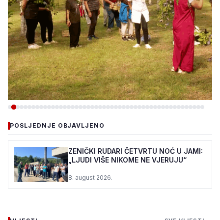
-DRUŠTVO
POSLJEDNJE OBJAVLJENO
PC DUJE: ŠTIĆENICI I OVE
GODINE U VOĆNJAKU
ZENIČKI RUDARI ČETVRTU NOĆ U JAMI:
„LJUDI VIŠE NIKOME NE VJERUJU“
MIRSADA DURMIĆA
8. august 2026.
7. august 2026.
•
132 pregleda