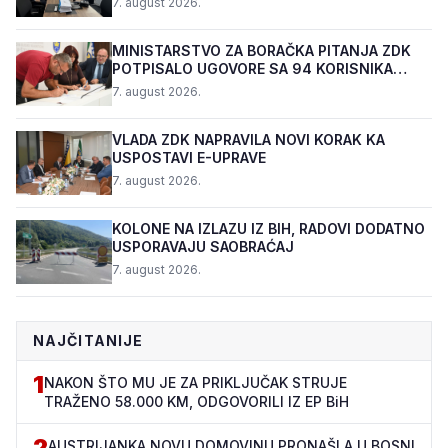
7. august 2026.
MINISTARSTVO ZA BORAČKA PITANJA ZDK
POTPISALO UGOVORE SA 94 KORISNIKA
PROGRAMA "BIZNIS PL...
7. august 2026.
VLADA ZDK NAPRAVILA NOVI KORAK KA
USPOSTAVI E-UPRAVE
7. august 2026.
KOLONE NA IZLAZU IZ BIH, RADOVI DODATNO
USPORAVAJU SAOBRAĆAJ
7. august 2026.
NAJČITANIJE
1
NAKON ŠTO MU JE ZA PRIKLJUČAK STRUJE
TRAŽENO 58.000 KM, ODGOVORILI IZ EP BiH
2
AUSTRIJANKA NOVU DOMOVINU PRONAŠLA U BOSNI