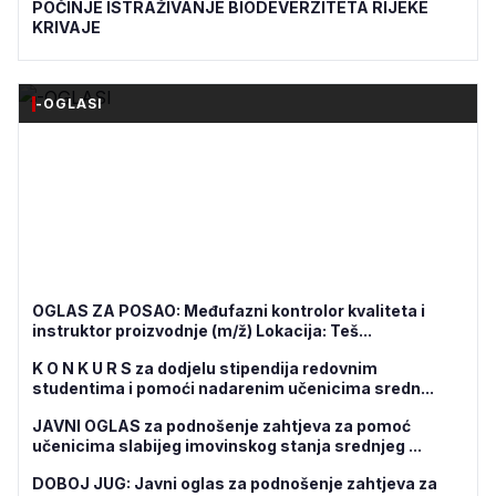
POČINJE ISTRAŽIVANJE BIODEVERZITETA RIJEKE
KRIVAJE
-OGLASI
OGLAS ZA POSAO: Međufazni kontrolor kvaliteta i
instruktor proizvodnje (m/ž) Lokacija: Teš...
K O N K U R S za dodjelu stipendija redovnim
studentima i pomoći nadarenim učenicima sredn...
JAVNI OGLAS za podnošenje zahtjeva za pomoć
učenicima slabijeg imovinskog stanja srednjeg ...
DOBOJ JUG: Javni oglas za podnošenje zahtjeva za