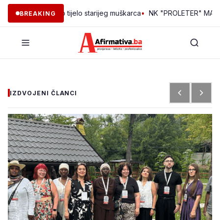
l pronađeno tijelo starijeg muškarca
•
NK "PROLETER" MAKLJENOVA
BREAKING
IZDVOJENI ČLANCI