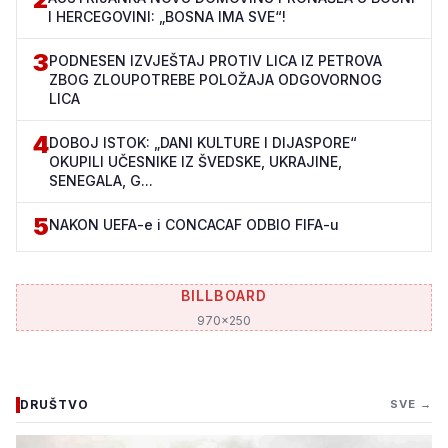
I HERCEGOVINI: „BOSNA IMA SVE“!
3
PODNESEN IZVJEŠTAJ PROTIV LICA IZ PETROVA
ZBOG ZLOUPOTREBE POLOŽAJA ODGOVORNOG
LICA
4
DOBOJ ISTOK: „DANI KULTURE I DIJASPORE“
OKUPILI UČESNIKE IZ ŠVEDSKE, UKRAJINE,
SENEGALA, G...
5
NAKON UEFA-e i CONCACAF ODBIO FIFA-u
BILLBOARD
970x250
DRUŠTVO
SVE →