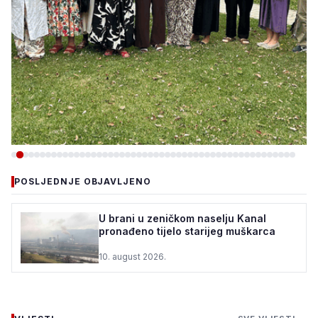
-DRUŠTVO
POSLJEDNJE OBJAVLJENO
DOBOJ ISTOK: „DANI KULTURE
I DIJASPORE“ OKUPILI
U brani u zeničkom naselju Kanal
pronađeno tijelo starijeg muškarca
UČESNIKE IZ ŠVEDSKE,
UKRAJINE, SENEGALA, G...
10. august 2026.
9. august 2026.
•
906 pregleda