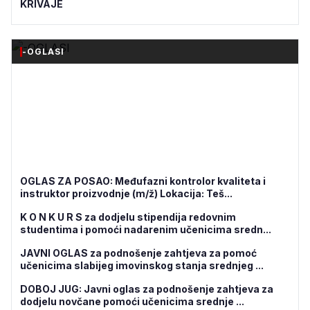
KRIVAJE
-OGLASI
OGLAS ZA POSAO: Međufazni kontrolor kvaliteta i
instruktor proizvodnje (m/ž) Lokacija: Teš...
K O N K U R S za dodjelu stipendija redovnim
studentima i pomoći nadarenim učenicima sredn...
JAVNI OGLAS za podnošenje zahtjeva za pomoć
učenicima slabijeg imovinskog stanja srednjeg ...
DOBOJ JUG: Javni oglas za podnošenje zahtjeva za
dodjelu novčane pomoći učenicima srednje ...