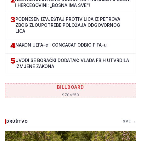
I HERCEGOVINI: „BOSNA IMA SVE“!
3
PODNESEN IZVJEŠTAJ PROTIV LICA IZ PETROVA
ZBOG ZLOUPOTREBE POLOŽAJA ODGOVORNOG
LICA
4
NAKON UEFA-e i CONCACAF ODBIO FIFA-u
5
UVODI SE BORAČKI DODATAK: VLADA FBiH UTVRDILA
IZMJENE ZAKONA
BILLBOARD
970x250
DRUŠTVO
SVE →