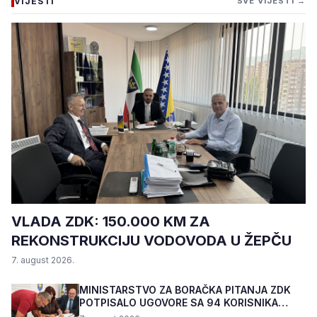
VIJESTI
SVE VIJESTI →
VLADA ZDK: 150.000 KM ZA
REKONSTRUKCIJU VODOVODA U ŽEPČU
7. august 2026.
MINISTARSTVO ZA BORAČKA PITANJA ZDK
POTPISALO UGOVORE SA 94 KORISNIKA
PROGRAMA "BIZNIS PL...