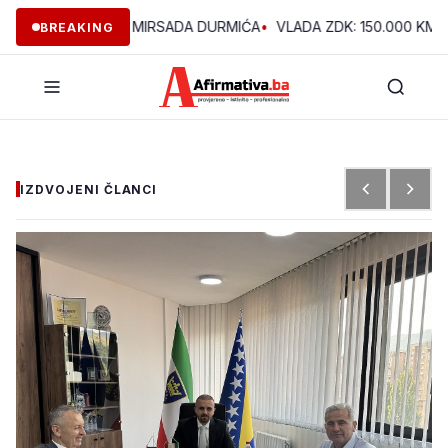
 U VOĆNJAKU MIRSADA DURMIĆA
•
VLADA ZDK: 150.000 KM ZA RE
BREAKING
IZDVOJENI ČLANCI