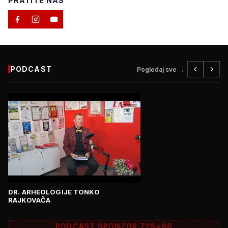
PRATITE NAS
PODCAST
Pogledaj sve →
DR. ARHEOLOGIJE TONKO
RAJKOVAČA
PODCAST SPONZOR 728×90