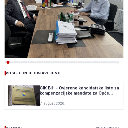
-VIJESTI
POSLJEDNJE OBJAVLJENO
VLADA ZDK: 150.000 KM ZA
REKONSTRUKCIJU VODOVODA
CIK BiH - Ovjerene kandidatske liste za
kompenzacijske mandate za Opće
U ŽEPČU
izbore u BiH
7. august 2026.
7. august 2026.
•
69 pregleda