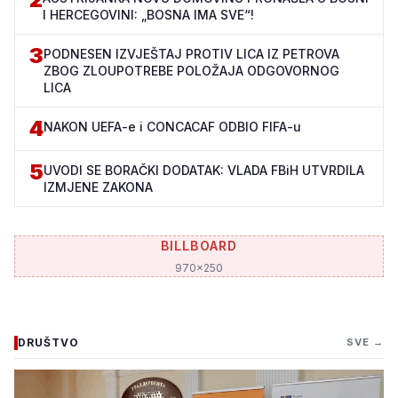
I HERCEGOVINI: „BOSNA IMA SVE“!
3
PODNESEN IZVJEŠTAJ PROTIV LICA IZ PETROVA
ZBOG ZLOUPOTREBE POLOŽAJA ODGOVORNOG
LICA
4
NAKON UEFA-e i CONCACAF ODBIO FIFA-u
5
UVODI SE BORAČKI DODATAK: VLADA FBiH UTVRDILA
IZMJENE ZAKONA
BILLBOARD
970x250
DRUŠTVO
SVE →