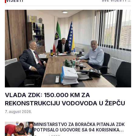
VIJESTI
SVE VIJESTI →
VLADA ZDK: 150.000 KM ZA
REKONSTRUKCIJU VODOVODA U ŽEPČU
7. august 2026.
MINISTARSTVO ZA BORAČKA PITANJA ZDK
POTPISALO UGOVORE SA 94 KORISNIKA
PROGRAMA "BIZNIS PL...