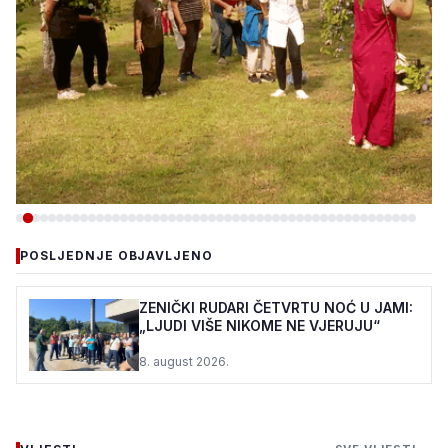
-DRUŠTVO
POSLJEDNJE OBJAVLJENO
PC DUJE: ŠTIĆENICI I OVE
GODINE U VOĆNJAKU
ZENIČKI RUDARI ČETVRTU NOĆ U JAMI:
„LJUDI VIŠE NIKOME NE VJERUJU“
MIRSADA DURMIĆA
8. august 2026.
7. august 2026.
•
134 pregleda