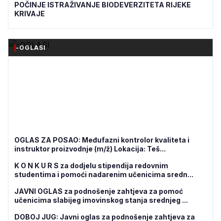
POČINJE ISTRAŽIVANJE BIODEVERZITETA RIJEKE
KRIVAJE
-OGLASI
OGLAS ZA POSAO: Međufazni kontrolor kvaliteta i
instruktor proizvodnje (m/ž) Lokacija: Teš...
K O N K U R S za dodjelu stipendija redovnim
studentima i pomoći nadarenim učenicima sredn...
JAVNI OGLAS za podnošenje zahtjeva za pomoć
učenicima slabijeg imovinskog stanja srednjeg ...
DOBOJ JUG: Javni oglas za podnošenje zahtjeva za