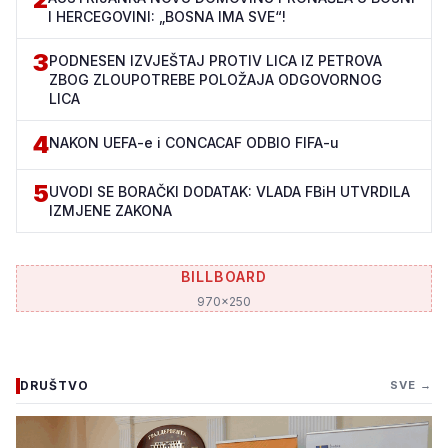
I HERCEGOVINI: „BOSNA IMA SVE“!
3
PODNESEN IZVJEŠTAJ PROTIV LICA IZ PETROVA
ZBOG ZLOUPOTREBE POLOŽAJA ODGOVORNOG
LICA
4
NAKON UEFA-e i CONCACAF ODBIO FIFA-u
5
UVODI SE BORAČKI DODATAK: VLADA FBiH UTVRDILA
IZMJENE ZAKONA
BILLBOARD
970x250
DRUŠTVO
SVE →