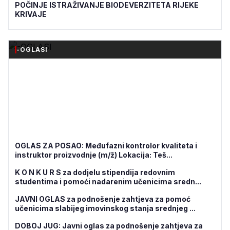
POČINJE ISTRAŽIVANJE BIODEVERZITETA RIJEKE
KRIVAJE
-OGLASI
OGLAS ZA POSAO: Međufazni kontrolor kvaliteta i
instruktor proizvodnje (m/ž) Lokacija: Teš...
K O N K U R S za dodjelu stipendija redovnim
studentima i pomoći nadarenim učenicima sredn...
JAVNI OGLAS za podnošenje zahtjeva za pomoć
učenicima slabijeg imovinskog stanja srednjeg ...
DOBOJ JUG: Javni oglas za podnošenje zahtjeva za