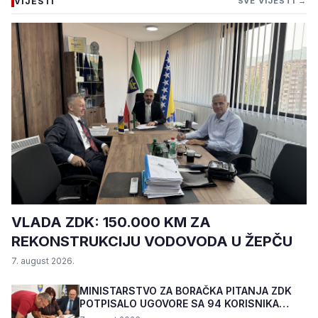
VIJESTI
SVE VIJESTI →
VLADA ZDK: 150.000 KM ZA
REKONSTRUKCIJU VODOVODA U ŽEPČU
7. august 2026.
MINISTARSTVO ZA BORAČKA PITANJA ZDK
POTPISALO UGOVORE SA 94 KORISNIKA
PROGRAMA "BIZNIS PL...