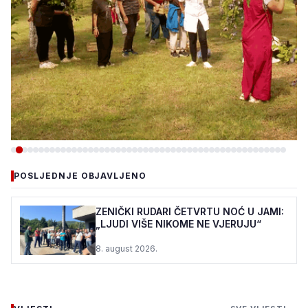
-DRUŠTVO
POSLJEDNJE OBJAVLJENO
PC DUJE: ŠTIĆENICI I OVE
GODINE U VOĆNJAKU
ZENIČKI RUDARI ČETVRTU NOĆ U JAMI:
„LJUDI VIŠE NIKOME NE VJERUJU“
MIRSADA DURMIĆA
8. august 2026.
7. august 2026.
•
140 pregleda