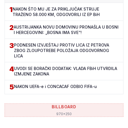
1
NAKON ŠTO MU JE ZA PRIKLJUČAK STRUJE
TRAŽENO 58.000 KM, ODGOVORILI IZ EP BiH
2
AUSTRIJANKA NOVU DOMOVINU PRONAŠLA U BOSNI
I HERCEGOVINI: „BOSNA IMA SVE“!
3
PODNESEN IZVJEŠTAJ PROTIV LICA IZ PETROVA
ZBOG ZLOUPOTREBE POLOŽAJA ODGOVORNOG
LICA
4
UVODI SE BORAČKI DODATAK: VLADA FBiH UTVRDILA
IZMJENE ZAKONA
5
NAKON UEFA-e i CONCACAF ODBIO FIFA-u
BILLBOARD
970x250