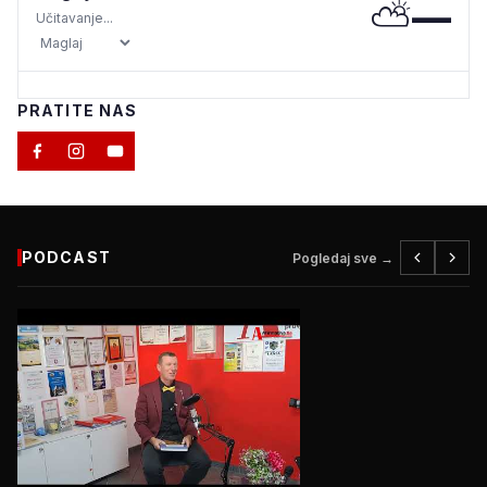
⛅
—
Učitavanje...
PRATITE NAS
PODCAST
Pogledaj sve →