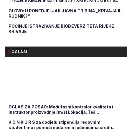
TEŠANJ: SMANJENJE ENERGETSKOG SIROMAŠTVA
OLOVO: U PONEDJELJAK JAVNA TRIBINA „KRIVAJA ILI
RUDNIK?“
POČINJE ISTRAŽIVANJE BIODEVERZITETA RIJEKE
KRIVAJE
-OGLASI
OGLAS ZA POSAO: Međufazni kontrolor kvaliteta i
instruktor proizvodnje (m/ž) Lokacija: Teš...
K O N K U R S za dodjelu stipendija redovnim
studentima i pomoći nadarenim učenicima sredn...