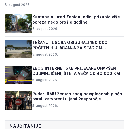
6. august 2026.
Kantonalni ured Zenica jedini prikupio više
poreza nego prošle godine
6. august 2026.
TEŠANJ I USORA OSIGURALI 160.000
POČETNIH ULAGANJA ZA STADION
„TOPOLIK“
5. august 2026.
ZBOG INTERNETSKE PRIJEVARE UHAPŠEN
OSUMNJIČENI, ŠTETA VEĆA OD 40.000 KM
5. august 2026.
Rudari RMU Zenica zbog neisplaćenih plaća
ostali zatvoreni u jami Raspotočje
5. august 2026.
NAJČITANIJE