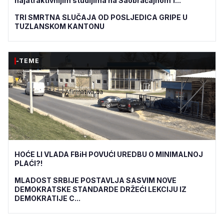
najatraktivnijim studijima na Saobraćajnom f...
TRI SMRTNA SLUČAJA OD POSLJEDICA GRIPE U
TUZLANSKOM KANTONU
-TEME
HOĆE LI VLADA FBiH POVUĆI UREDBU O MINIMALNOJ
PLAĆI?!
MLADOST SRBIJE POSTAVLJA SASVIM NOVE
DEMOKRATSKE STANDARDE DRŽEĆI LEKCIJU IZ
DEMOKRATIJE C...