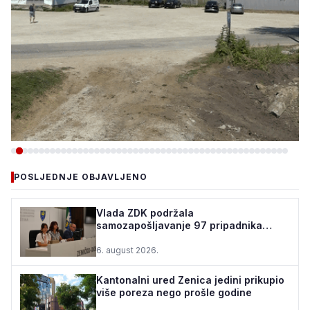
-VIJESTI
POSLJEDNJE OBJAVLJENO
TEŠANJ I USORA OSIGURALI
160.000 POČETNIH ULAGANJA
Vlada ZDK podržala
samozapošljavanje 97 pripadnika
ZA STADION „TOPOLIK“
boračke populacije - za 10 godina
podrž...
6. august 2026.
5. august 2026.
•
159 pregleda
Kantonalni ured Zenica jedini prikupio
više poreza nego prošle godine