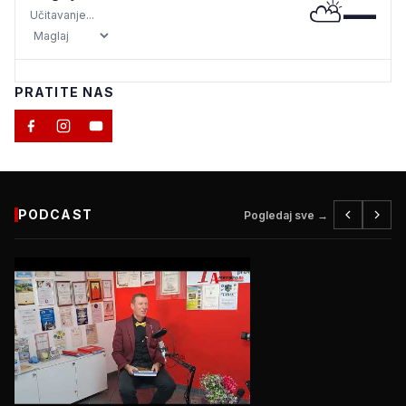
⛅
—
Učitavanje...
PRATITE NAS
PODCAST
Pogledaj sve →