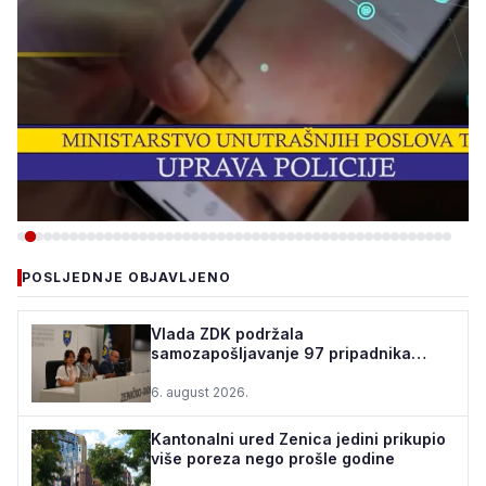
-VIJESTI
POSLJEDNJE OBJAVLJENO
ZBOG INTERNETSKE
PRIJEVARE UHAPŠEN
Vlada ZDK podržala
samozapošljavanje 97 pripadnika
OSUMNJIČENI, ŠTETA VEĆA
boračke populacije - za 10 godina
OD 40.000 KM
podrž...
6. august 2026.
5. august 2026.
•
199 pregleda
Kantonalni ured Zenica jedini prikupio
više poreza nego prošle godine