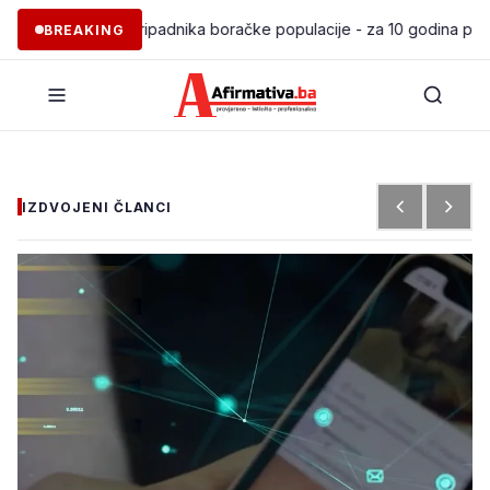
anje 97 pripadnika boračke populacije - za 10 godina podržano po
BREAKING
IZDVOJENI ČLANCI