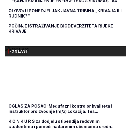
TEŠANJ: SMANJENJE ENERGETSKOG SIROMAŠTVA
OLOVO: U PONEDJELJAK JAVNA TRIBINA „KRIVAJA ILI
RUDNIK?“
POČINJE ISTRAŽIVANJE BIODEVERZITETA RIJEKE
KRIVAJE
-OGLASI
OGLAS ZA POSAO: Međufazni kontrolor kvaliteta i
instruktor proizvodnje (m/ž) Lokacija: Teš...
K O N K U R S za dodjelu stipendija redovnim
studentima i pomoći nadarenim učenicima sredn...