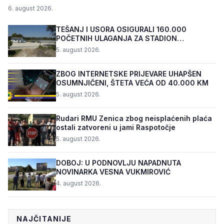
6. august 2026.
TEŠANJ I USORA OSIGURALI 160.000
POČETNIH ULAGANJA ZA STADION
„TOPOLIK“
5. august 2026.
ZBOG INTERNETSKE PRIJEVARE UHAPŠEN
OSUMNJIČENI, ŠTETA VEĆA OD 40.000 KM
5. august 2026.
Rudari RMU Zenica zbog neisplaćenih plaća
ostali zatvoreni u jami Raspotočje
5. august 2026.
DOBOJ: U PODNOVLJU NAPADNUTA
NOVINARKA VESNA VUKMIROVIĆ
4. august 2026.
NAJČITANIJE