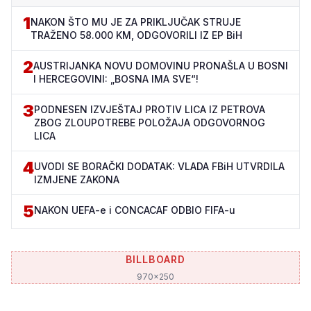
1
NAKON ŠTO MU JE ZA PRIKLJUČAK STRUJE
TRAŽENO 58.000 KM, ODGOVORILI IZ EP BiH
2
AUSTRIJANKA NOVU DOMOVINU PRONAŠLA U BOSNI
I HERCEGOVINI: „BOSNA IMA SVE“!
3
PODNESEN IZVJEŠTAJ PROTIV LICA IZ PETROVA
ZBOG ZLOUPOTREBE POLOŽAJA ODGOVORNOG
LICA
4
UVODI SE BORAČKI DODATAK: VLADA FBiH UTVRDILA
IZMJENE ZAKONA
5
NAKON UEFA-e i CONCACAF ODBIO FIFA-u
BILLBOARD
970x250