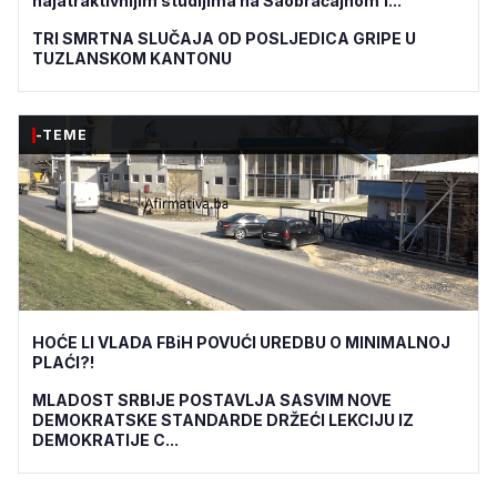
najatraktivnijim studijima na Saobraćajnom f...
TRI SMRTNA SLUČAJA OD POSLJEDICA GRIPE U
TUZLANSKOM KANTONU
-TEME
HOĆE LI VLADA FBiH POVUĆI UREDBU O MINIMALNOJ
PLAĆI?!
MLADOST SRBIJE POSTAVLJA SASVIM NOVE
DEMOKRATSKE STANDARDE DRŽEĆI LEKCIJU IZ
DEMOKRATIJE C...