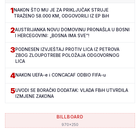
1
NAKON ŠTO MU JE ZA PRIKLJUČAK STRUJE
TRAŽENO 58.000 KM, ODGOVORILI IZ EP BiH
2
AUSTRIJANKA NOVU DOMOVINU PRONAŠLA U BOSNI
I HERCEGOVINI: „BOSNA IMA SVE“!
3
PODNESEN IZVJEŠTAJ PROTIV LICA IZ PETROVA
ZBOG ZLOUPOTREBE POLOŽAJA ODGOVORNOG
LICA
4
NAKON UEFA-e i CONCACAF ODBIO FIFA-u
5
UVODI SE BORAČKI DODATAK: VLADA FBiH UTVRDILA
IZMJENE ZAKONA
BILLBOARD
970x250