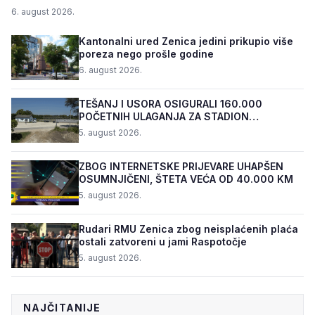
6. august 2026.
Kantonalni ured Zenica jedini prikupio više
poreza nego prošle godine
6. august 2026.
TEŠANJ I USORA OSIGURALI 160.000
POČETNIH ULAGANJA ZA STADION
„TOPOLIK“
5. august 2026.
ZBOG INTERNETSKE PRIJEVARE UHAPŠEN
OSUMNJIČENI, ŠTETA VEĆA OD 40.000 KM
5. august 2026.
Rudari RMU Zenica zbog neisplaćenih plaća
ostali zatvoreni u jami Raspotočje
5. august 2026.
NAJČITANIJE