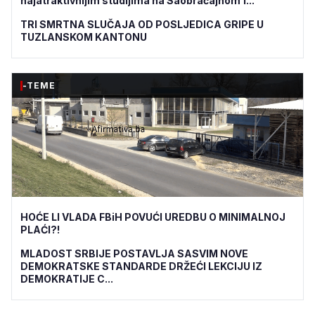
najatraktivnijim studijima na Saobraćajnom f...
TRI SMRTNA SLUČAJA OD POSLJEDICA GRIPE U
TUZLANSKOM KANTONU
-TEME
HOĆE LI VLADA FBiH POVUĆI UREDBU O MINIMALNOJ
PLAĆI?!
MLADOST SRBIJE POSTAVLJA SASVIM NOVE
DEMOKRATSKE STANDARDE DRŽEĆI LEKCIJU IZ
DEMOKRATIJE C...