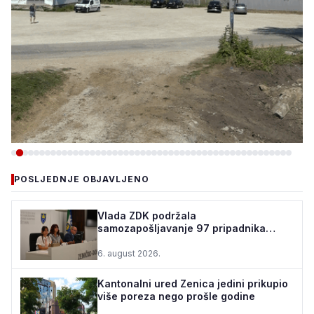
-VIJESTI
POSLJEDNJE OBJAVLJENO
TEŠANJ I USORA OSIGURALI
160.000 POČETNIH ULAGANJA
Vlada ZDK podržala
samozapošljavanje 97 pripadnika
ZA STADION „TOPOLIK“
boračke populacije - za 10 godina
podrž...
6. august 2026.
5. august 2026.
•
160 pregleda
Kantonalni ured Zenica jedini prikupio
više poreza nego prošle godine