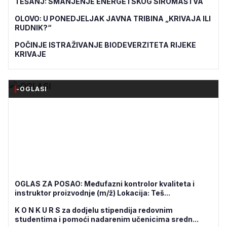
TEŠANJ: SMANJENJE ENERGETSKOG SIROMAŠTVA
OLOVO: U PONEDJELJAK JAVNA TRIBINA „KRIVAJA ILI
RUDNIK?“
POČINJE ISTRAŽIVANJE BIODEVERZITETA RIJEKE
KRIVAJE
-OGLASI
OGLAS ZA POSAO: Međufazni kontrolor kvaliteta i
instruktor proizvodnje (m/ž) Lokacija: Teš...
K O N K U R S za dodjelu stipendija redovnim
studentima i pomoći nadarenim učenicima sredn...