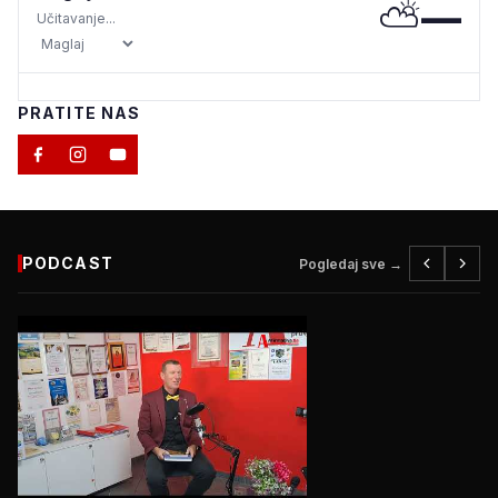
⛅
—
Učitavanje...
PRATITE NAS
PODCAST
Pogledaj sve →