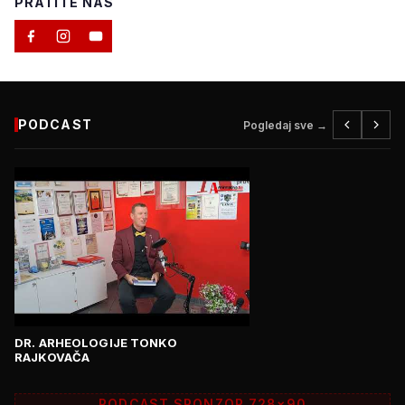
PRATITE NAS
PODCAST
Pogledaj sve →
DR. ARHEOLOGIJE TONKO
RAJKOVAČA
PODCAST SPONZOR 728×90