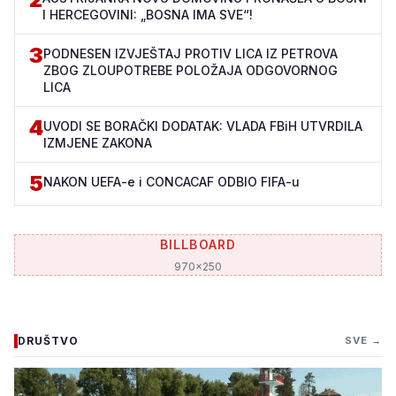
I HERCEGOVINI: „BOSNA IMA SVE“!
3
PODNESEN IZVJEŠTAJ PROTIV LICA IZ PETROVA
ZBOG ZLOUPOTREBE POLOŽAJA ODGOVORNOG
LICA
4
UVODI SE BORAČKI DODATAK: VLADA FBiH UTVRDILA
IZMJENE ZAKONA
5
NAKON UEFA-e i CONCACAF ODBIO FIFA-u
BILLBOARD
970x250
DRUŠTVO
SVE →