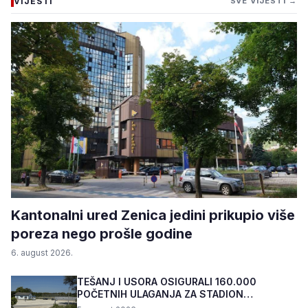
VIJESTI
SVE VIJESTI →
Kantonalni ured Zenica jedini prikupio više
poreza nego prošle godine
6. august 2026.
TEŠANJ I USORA OSIGURALI 160.000
POČETNIH ULAGANJA ZA STADION
„TOPOLIK“