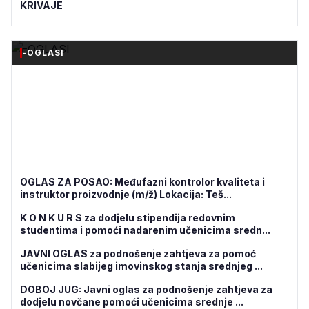
KRIVAJE
-OGLASI
OGLAS ZA POSAO: Međufazni kontrolor kvaliteta i
instruktor proizvodnje (m/ž) Lokacija: Teš...
K O N K U R S za dodjelu stipendija redovnim
studentima i pomoći nadarenim učenicima sredn...
JAVNI OGLAS za podnošenje zahtjeva za pomoć
učenicima slabijeg imovinskog stanja srednjeg ...
DOBOJ JUG: Javni oglas za podnošenje zahtjeva za
dodjelu novčane pomoći učenicima srednje ...