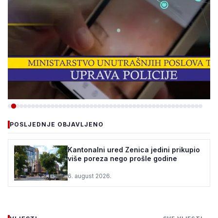
-VIJESTI
POSLJEDNJE OBJAVLJENO
ZBOG INTERNETSKE
PRIJEVARE UHAPŠEN
Kantonalni ured Zenica jedini prikupio
više poreza nego prošle godine
OSUMNJIČENI, ŠTETA VEĆA
OD 40.000 KM
6. august 2026.
5. august 2026.
•
190 pregleda