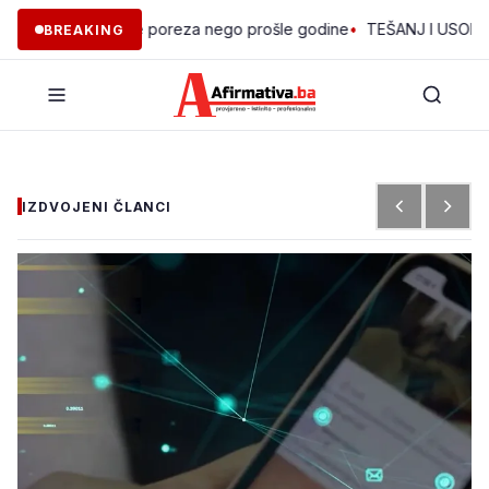
i prikupio više poreza nego prošle godine
•
TEŠANJ I USORA OSIGU
BREAKING
IZDVOJENI ČLANCI