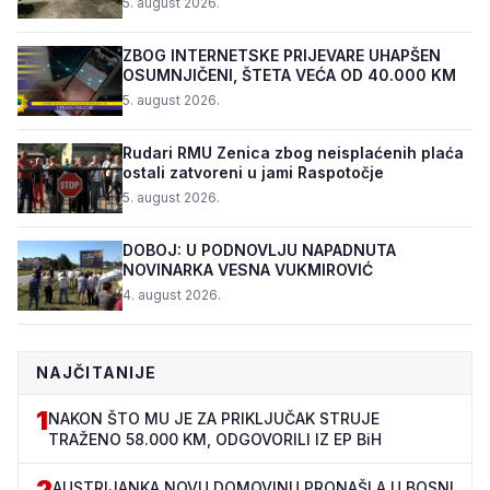
5. august 2026.
ZBOG INTERNETSKE PRIJEVARE UHAPŠEN
OSUMNJIČENI, ŠTETA VEĆA OD 40.000 KM
5. august 2026.
Rudari RMU Zenica zbog neisplaćenih plaća
ostali zatvoreni u jami Raspotočje
5. august 2026.
DOBOJ: U PODNOVLJU NAPADNUTA
NOVINARKA VESNA VUKMIROVIĆ
4. august 2026.
NAJČITANIJE
1
NAKON ŠTO MU JE ZA PRIKLJUČAK STRUJE
TRAŽENO 58.000 KM, ODGOVORILI IZ EP BiH
2
AUSTRIJANKA NOVU DOMOVINU PRONAŠLA U BOSNI