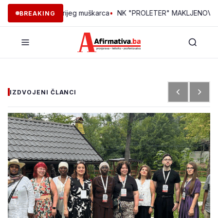
no tijelo starijeg muškarca
•
NK "PROLETER" MAKLJENOVAC: 70 G
BREAKING
IZDVOJENI ČLANCI