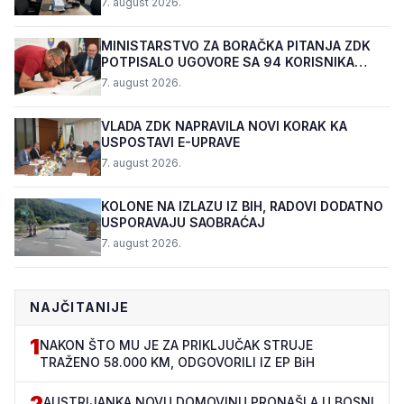
7. august 2026.
MINISTARSTVO ZA BORAČKA PITANJA ZDK
POTPISALO UGOVORE SA 94 KORISNIKA
PROGRAMA "BIZNIS PL...
7. august 2026.
VLADA ZDK NAPRAVILA NOVI KORAK KA
USPOSTAVI E-UPRAVE
7. august 2026.
KOLONE NA IZLAZU IZ BIH, RADOVI DODATNO
USPORAVAJU SAOBRAĆAJ
7. august 2026.
NAJČITANIJE
1
NAKON ŠTO MU JE ZA PRIKLJUČAK STRUJE
TRAŽENO 58.000 KM, ODGOVORILI IZ EP BiH
2
AUSTRIJANKA NOVU DOMOVINU PRONAŠLA U BOSNI