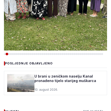
-DRUŠTVO
POSLJEDNJE OBJAVLJENO
DOBOJ ISTOK: „DANI KULTURE
I DIJASPORE“ OKUPILI
U brani u zeničkom naselju Kanal
pronađeno tijelo starijeg muškarca
UČESNIKE IZ ŠVEDSKE,
UKRAJINE, SENEGALA, G...
10. august 2026.
9. august 2026.
•
900 pregleda