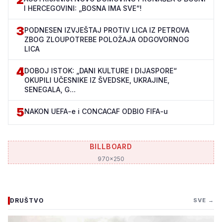
I HERCEGOVINI: „BOSNA IMA SVE“!
3
PODNESEN IZVJEŠTAJ PROTIV LICA IZ PETROVA
ZBOG ZLOUPOTREBE POLOŽAJA ODGOVORNOG
LICA
4
DOBOJ ISTOK: „DANI KULTURE I DIJASPORE“
OKUPILI UČESNIKE IZ ŠVEDSKE, UKRAJINE,
SENEGALA, G...
5
NAKON UEFA-e i CONCACAF ODBIO FIFA-u
BILLBOARD
970x250
DRUŠTVO
SVE →