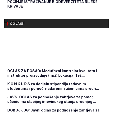
POČINJE ISTRAŽIVANJE BIODEVERZITETA RIJEKE
KRIVAJE
-OGLASI
OGLAS ZA POSAO: Međufazni kontrolor kvaliteta i
instruktor proizvodnje (m/ž) Lokacija: Teš...
K O N K U R S za dodjelu stipendija redovnim
studentima i pomoći nadarenim učenicima sredn...
JAVNI OGLAS za podnošenje zahtjeva za pomoć
učenicima slabijeg imovinskog stanja srednjeg ...
DOBOJ JUG: Javni oglas za podnošenje zahtjeva za