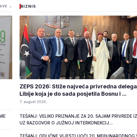
SVE →
BIZNIS
ZEPS 2026: Stiže najveća privredna delegac
Libije koja je do sada posjetila Bosnu i ...
7. august 2026.
OME
TEŠANJ: VELIKO PRIZNANJE ZA 20. SAJAM PRIVREDE IZ
UZ RAZGOVOR O JUŽNOJ INTERKONEKCIJ...
TEŠANJ: ODLIČNE VIJESTI UOČI 20. MEĐUNARODNOG