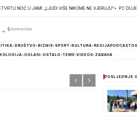
OĆ U JAMI: „LJUDI VIŠE NIKOME NE VJERUJU“
•
PC DUJE: ŠTIĆEN
Kursna lista
ITIKA
-DRUŠTVO
-BIZNIS
-SPORT
-KULTURA
-REGIJA
PODCAST
OG
KOLOGIJA
-OGLASI
-OSTALO
-TEME
-VIDEOS
-ZABAVA
POSLJEDNJE 