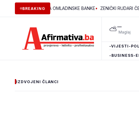
 DVA PROJEKTA OMLADINSKE BANKE
•
ZENIČKI RUDARI ČETVRTU N
BREAKING
—
⛅
-VIJESTI
-POL
-BUSINESS
-E
IZDVOJENI ČLANCI