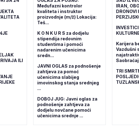
RI SA 24
OGLAS ZA POSAO:
SAD IZVE
Međufazni kontrolor
IRAN, OBO
OJEKTA
kvaliteta i instruktor
DRONOVI 
ALITETA
proizvodnje (m/ž) Lokacija:
PERZIJSK
Teš...
INVESTICI
NJE
K O N K U R S za dodjelu
KULTURNE
stipendija redovnim
Karijera b
studentima i pomoći
Vazdušni 
nadarenim učenicima
ELJAK
najatrakti
sredn...
RIVAJA ILI
Saobraćajn
JAVNI OGLAS za podnošenje
TRI SMRT
zahtjeva za pomoć
VANJE
POSLJEDI
učenicima slabijeg
RIJEKE
TUZLANS
imovinskog stanja srednjeg
...
DOBOJ JUG: Javni oglas za
podnošenje zahtjeva za
dodjelu novčane pomoći
učenicima srednje ...