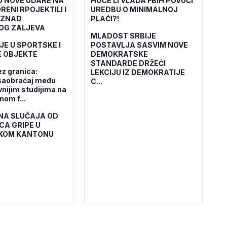
O NOVE UDARE NA
HOĆE LI VLADA FBiH POVUĆI
RENI RPOJEKTILI I
UREDBU O MINIMALNOJ
IZNAD
PLAĆI?!
OG ZALJEVA
MLADOST SRBIJE
JE U SPORTSKE I
POSTAVLJA SASVIM NOVE
 OBJEKTE
DEMOKRATSKE
STANDARDE DRŽEĆI
ez granica:
LEKCIJU IZ DEMOKRATIJE
saobraćaj među
C...
vnijim studijima na
om f...
NA SLUČAJA OD
CA GRIPE U
KOM KANTONU