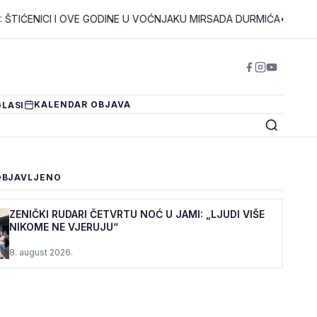
ICI I OVE GODINE U VOĆNJAKU MIRSADA DURMIĆA
•
VLADA ZDK: 
KALENDAR OBJAVA
LASI
OBJAVLJENO
ZENIČKI RUDARI ČETVRTU NOĆ U JAMI: „LJUDI VIŠE
NIKOME NE VJERUJU“
8. august 2026.