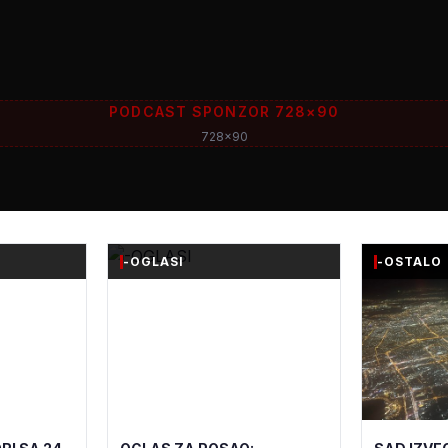
PODCAST SPONZOR 728×90
728x90
-OGLASI
-OSTALO