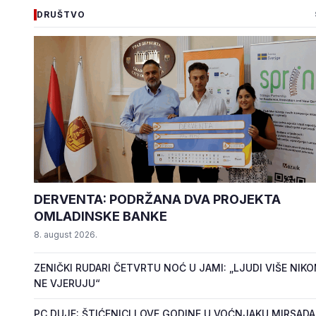
DRUŠTVO
DERVENTA: PODRŽANA DVA PROJEKTA
OMLADINSKE BANKE
8. august 2026.
ZENIČKI RUDARI ČETVRTU NOĆ U JAMI: „LJUDI VIŠE NIK
NE VJERUJU“
PC DUJE: ŠTIĆENICI I OVE GODINE U VOĆNJAKU MIRSADA