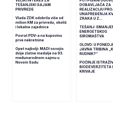
VELIKI INTERES ZA
POTPISANI UGOVO
TEŠANJSKI SAJAM
DOBAVLJAČA ZA
PRIVREDE
REALIZACIJU PR
UNAPREĐENJA KV
Vlada ZDK odobrila više od
ZRAKA U Z...
milion KM za privredu, okoliš
i lokalne zajednice
TEŠANJ: SMANJE
ENERGETSKOG
Povrat PDV-a na kupovinu
SIROMAŠTVA
prve nekretnine
OLOVO: U PONEDJ
Opet najbolji: MADI osvojio
JAVNA TRIBINA „K
dvije zlatne medalje na 93.
RUDNIK?“
međunarodnom sajmu u
Novom Sadu
POČINJE ISTRAŽI
BIODEVERZITETA 
KRIVAJE