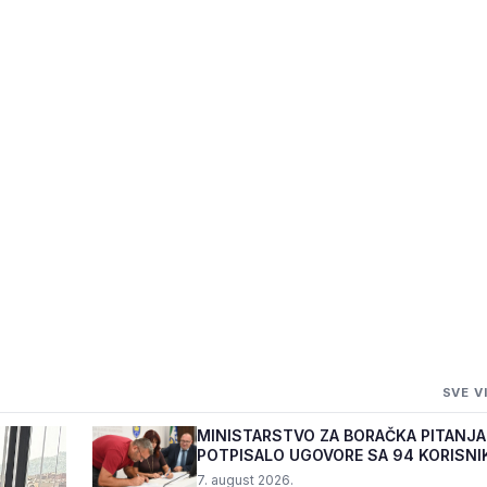
E GODINE U
SVE V
RMIĆA
MINISTARSTVO ZA BORAČKA PITANJA
POTPISALO UGOVORE SA 94 KORISNI
PROGRAMA "BIZNIS PL...
7. august 2026.