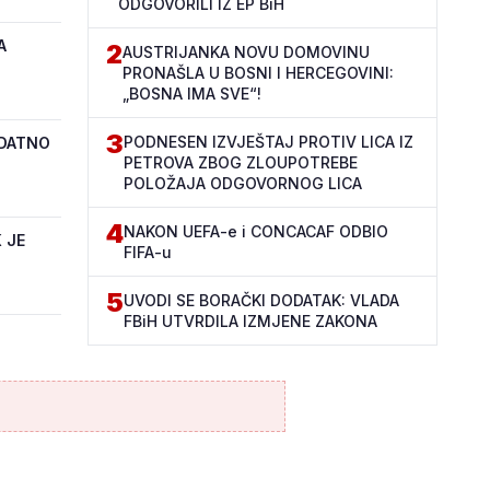
ODGOVORILI IZ EP BiH
A
2
AUSTRIJANKA NOVU DOMOVINU
PRONAŠLA U BOSNI I HERCEGOVINI:
„BOSNA IMA SVE“!
3
PODNESEN IZVJEŠTAJ PROTIV LICA IZ
ODATNO
PETROVA ZBOG ZLOUPOTREBE
POLOŽAJA ODGOVORNOG LICA
4
NAKON UEFA-e i CONCACAF ODBIO
 JE
FIFA-u
5
UVODI SE BORAČKI DODATAK: VLADA
FBiH UTVRDILA IZMJENE ZAKONA