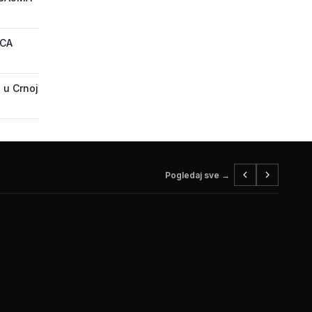
ECA
 u Crnoj
Pogledaj sve →