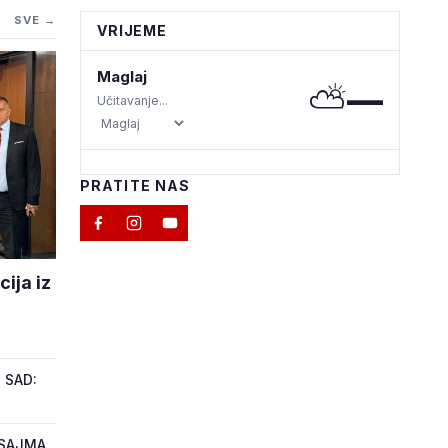
SVE →
VRIJEME
Maglaj
⛅
—
Učitavanje...
PRATITE NAS
ija iz
 SAD:
 SAJMA