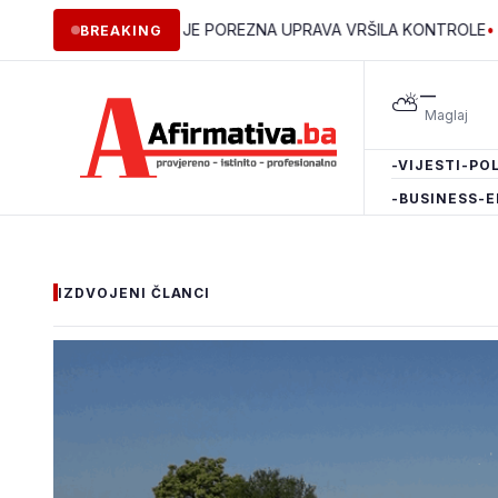
OPĆINAMA ZDK JE POREZNA UPRAVA VRŠILA KONTROLE
•
Vlada ZD
BREAKING
—
⛅
-VIJESTI
-POL
-BUSINESS
-E
IZDVOJENI ČLANCI