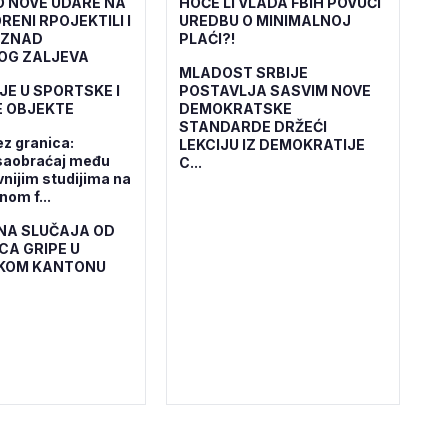
O NOVE UDARE NA
HOĆE LI VLADA FBiH POVUĆI
RENI RPOJEKTILI I
UREDBU O MINIMALNOJ
IZNAD
PLAĆI?!
OG ZALJEVA
MLADOST SRBIJE
JE U SPORTSKE I
POSTAVLJA SASVIM NOVE
 OBJEKTE
DEMOKRATSKE
STANDARDE DRŽEĆI
ez granica:
LEKCIJU IZ DEMOKRATIJE
saobraćaj među
C...
vnijim studijima na
om f...
NA SLUČAJA OD
CA GRIPE U
KOM KANTONU