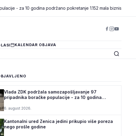
a 10 godina podržano pokretanje 1.152 mala biznisa
•
Kantonalni u
KALENDAR OBJAVA
LASI
OBJAVLJENO
Vlada ZDK podržala samozapošljavanje 97
pripadnika boračke populacije - za 10 godina
podrž...
6. august 2026.
Kantonalni ured Zenica jedini prikupio više poreza
nego prošle godine