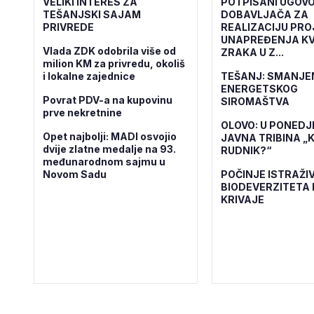
VELIKI INTERES ZA
POTPISANI UGOVO
TEŠANJSKI SAJAM
DOBAVLJAČA ZA
PRIVREDE
REALIZACIJU PR
UNAPREĐENJA KV
Vlada ZDK odobrila više od
ZRAKA U Z...
milion KM za privredu, okoliš
i lokalne zajednice
TEŠANJ: SMANJE
ENERGETSKOG
Povrat PDV-a na kupovinu
SIROMAŠTVA
prve nekretnine
OLOVO: U PONEDJ
Opet najbolji: MADI osvojio
JAVNA TRIBINA „K
dvije zlatne medalje na 93.
RUDNIK?“
međunarodnom sajmu u
Novom Sadu
POČINJE ISTRAŽI
BIODEVERZITETA 
KRIVAJE