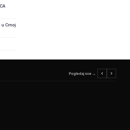
ECA
 u Crnoj
Pogledaj sve →