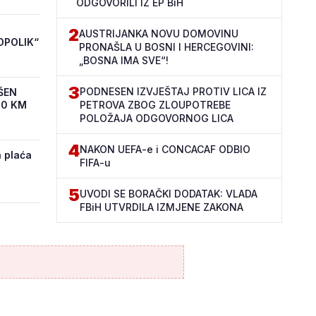
ODGOVORILI IZ EP BiH
2
AUSTRIJANKA NOVU DOMOVINU
OPOLIK“
PRONAŠLA U BOSNI I HERCEGOVINI:
„BOSNA IMA SVE“!
3
PODNESEN IZVJEŠTAJ PROTIV LICA IZ
ŠEN
00 KM
PETROVA ZBOG ZLOUPOTREBE
POLOŽAJA ODGOVORNOG LICA
4
NAKON UEFA-e i CONCACAF ODBIO
 plaća
FIFA-u
5
UVODI SE BORAČKI DODATAK: VLADA
FBiH UTVRDILA IZMJENE ZAKONA