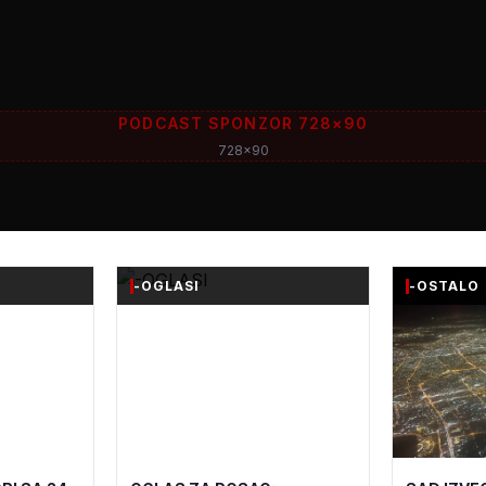
PODCAST SPONZOR 728×90
728x90
-OGLASI
-OSTALO