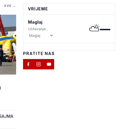
SVE →
VRIJEME
Maglaj
⛅
—
Učitavanje...
PRATITE NAS
M
J
 SAJMA