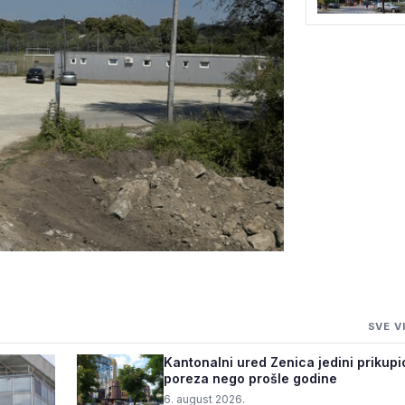
LI 160.000
SVE V
 STADION
Kantonalni ured Zenica jedini prikupi
poreza nego prošle godine
6. august 2026.