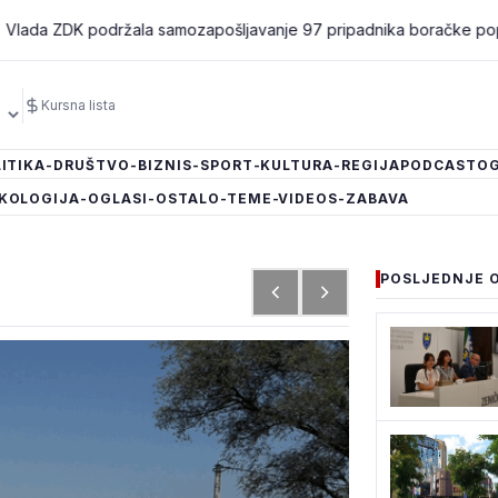
K podržala samozapošljavanje 97 pripadnika boračke populacije - z
Kursna lista
ITIKA
-DRUŠTVO
-BIZNIS
-SPORT
-KULTURA
-REGIJA
PODCAST
OG
KOLOGIJA
-OGLASI
-OSTALO
-TEME
-VIDEOS
-ZABAVA
POSLJEDNJE 