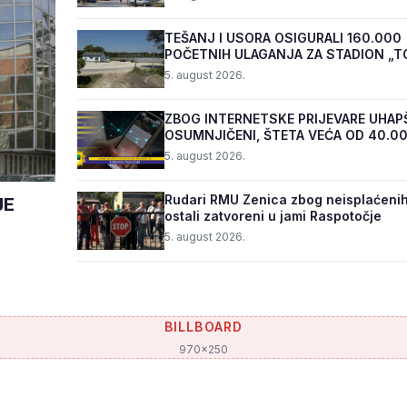
TEŠANJ I USORA OSIGURALI 160.000
POČETNIH ULAGANJA ZA STADION „T
5. august 2026.
ZBOG INTERNETSKE PRIJEVARE UHAP
OSUMNJIČENI, ŠTETA VEĆA OD 40.0
5. august 2026.
Rudari RMU Zenica zbog neisplaćenih
JE
ostali zatvoreni u jami Raspotočje
5. august 2026.
BILLBOARD
970x250