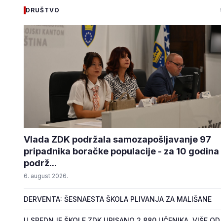
DRUŠTVO
Vlada ZDK podržala samozapošljavanje 97
pripadnika boračke populacije - za 10 godina
podrž...
6. august 2026.
DERVENTA: ŠESNAESTA ŠKOLA PLIVANJA ZA MALIŠANE
U SREDNJE ŠKOLE ZDK UPISANO 2.880 UČENIKA, VIŠE OD