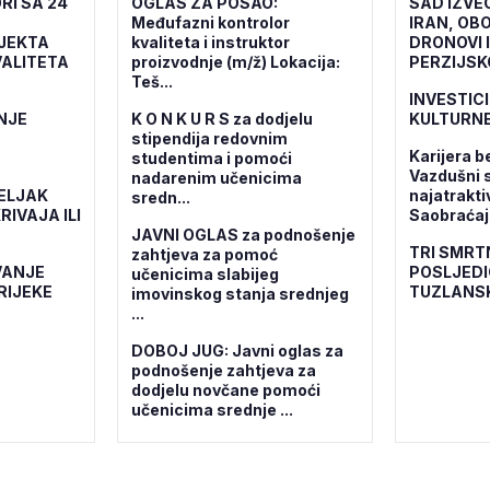
RI SA 24
OGLAS ZA POSAO:
SAD IZVE
Međufazni kontrolor
IRAN, OBO
OJEKTA
kvaliteta i instruktor
DRONOVI 
ALITETA
proizvodnje (m/ž) Lokacija:
PERZIJSK
Teš...
INVESTICI
NJE
K O N K U R S za dodjelu
KULTURNE
stipendija redovnim
Karijera b
studentima i pomoći
Vazdušni 
nadarenim učenicima
ELJAK
najatrakti
sredn...
RIVAJA ILI
Saobraćajn
JAVNI OGLAS za podnošenje
TRI SMRT
zahtjeva za pomoć
VANJE
POSLJEDI
učenicima slabijeg
RIJEKE
TUZLANS
imovinskog stanja srednjeg
...
DOBOJ JUG: Javni oglas za
podnošenje zahtjeva za
dodjelu novčane pomoći
učenicima srednje ...