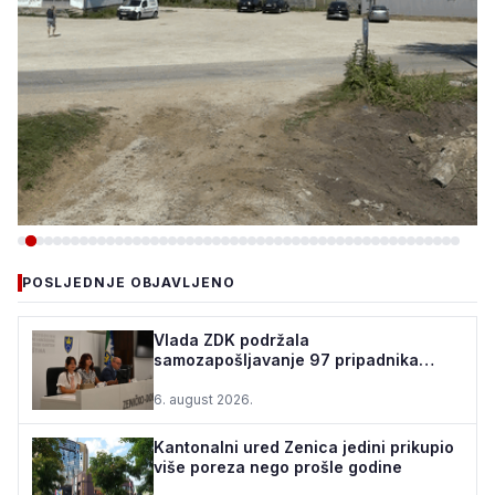
-VIJESTI
POSLJEDNJE OBJAVLJENO
TEŠANJ I USORA OSIGURALI
160.000 POČETNIH ULAGANJA
Vlada ZDK podržala
samozapošljavanje 97 pripadnika
ZA STADION „TOPOLIK“
boračke populacije - za 10 godina
podrž...
6. august 2026.
5. august 2026.
•
160 pregleda
Kantonalni ured Zenica jedini prikupio
više poreza nego prošle godine