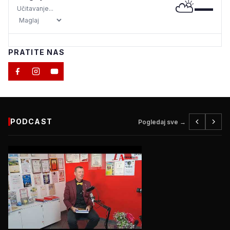
⛅
—
Učitavanje...
PRATITE NAS
PODCAST
Pogledaj sve →