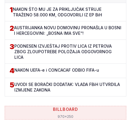
1
NAKON ŠTO MU JE ZA PRIKLJUČAK STRUJE
TRAŽENO 58.000 KM, ODGOVORILI IZ EP BiH
2
AUSTRIJANKA NOVU DOMOVINU PRONAŠLA U BOSNI
I HERCEGOVINI: „BOSNA IMA SVE“!
3
PODNESEN IZVJEŠTAJ PROTIV LICA IZ PETROVA
ZBOG ZLOUPOTREBE POLOŽAJA ODGOVORNOG
LICA
4
NAKON UEFA-e i CONCACAF ODBIO FIFA-u
5
UVODI SE BORAČKI DODATAK: VLADA FBiH UTVRDILA
IZMJENE ZAKONA
BILLBOARD
970x250