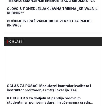
TEŠANJ: SMANJENJE ENERGETSKOG SIROMAŠTVA
OLOVO: U PONEDJELJAK JAVNA TRIBINA „KRIVAJA ILI
RUDNIK?“
POČINJE ISTRAŽIVANJE BIODEVERZITETA RIJEKE
KRIVAJE
-OGLASI
OGLAS ZA POSAO: Međufazni kontrolor kvaliteta i
instruktor proizvodnje (m/ž) Lokacija: Teš...
K O N K U R S za dodjelu stipendija redovnim
studentima i pomoći nadarenim učenicima sredn...