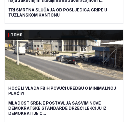
najatraktivnijim studijima na Saobraćajnom f...
TRI SMRTNA SLUČAJA OD POSLJEDICA GRIPE U
TUZLANSKOM KANTONU
-TEME
HOĆE LI VLADA FBiH POVUĆI UREDBU O MINIMALNOJ
PLAĆI?!
MLADOST SRBIJE POSTAVLJA SASVIM NOVE
DEMOKRATSKE STANDARDE DRŽEĆI LEKCIJU IZ
DEMOKRATIJE C...