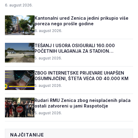
6. august 2026.
Kantonalni ured Zenica jedini prikupio više
poreza nego prošle godine
6. august 2026.
TEŠANJ I USORA OSIGURALI 160.000
POČETNIH ULAGANJA ZA STADION
„TOPOLIK“
5. august 2026.
ZBOG INTERNETSKE PRIJEVARE UHAPŠEN
OSUMNJIČENI, ŠTETA VEĆA OD 40.000 KM
5. august 2026.
Rudari RMU Zenica zbog neisplaćenih plaća
ostali zatvoreni u jami Raspotočje
5. august 2026.
NAJČITANIJE