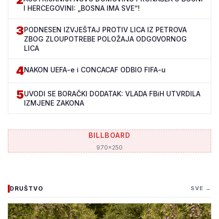
I HERCEGOVINI: „BOSNA IMA SVE“!
3
PODNESEN IZVJEŠTAJ PROTIV LICA IZ PETROVA
ZBOG ZLOUPOTREBE POLOŽAJA ODGOVORNOG
LICA
4
NAKON UEFA-e i CONCACAF ODBIO FIFA-u
5
UVODI SE BORAČKI DODATAK: VLADA FBiH UTVRDILA
IZMJENE ZAKONA
BILLBOARD
970x250
DRUŠTVO
SVE →