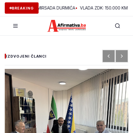
U VOĆNJAKU MIRSADA DURMIĆA
•
VLADA ZDK: 150.000 KM ZA REK
BREAKING
IZDVOJENI ČLANCI