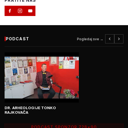
PRATITE NAS
PODCAST
Pogledaj sve →
DR. ARHEOLOGIJE TONKO
RAJKOVAČA
PODCAST SPONZOR 728×90