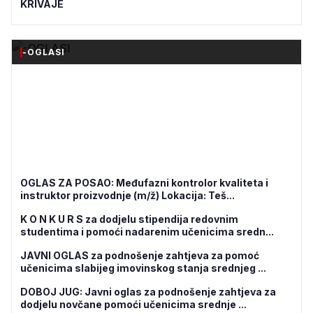
KRIVAJE
-OGLASI
OGLAS ZA POSAO: Međufazni kontrolor kvaliteta i
instruktor proizvodnje (m/ž) Lokacija: Teš...
K O N K U R S za dodjelu stipendija redovnim
studentima i pomoći nadarenim učenicima sredn...
JAVNI OGLAS za podnošenje zahtjeva za pomoć
učenicima slabijeg imovinskog stanja srednjeg ...
DOBOJ JUG: Javni oglas za podnošenje zahtjeva za
dodjelu novčane pomoći učenicima srednje ...