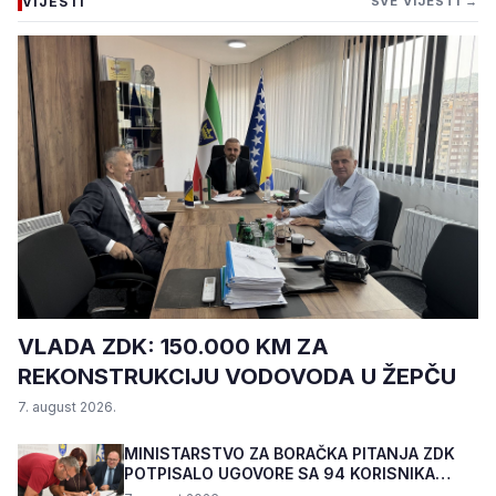
VIJESTI
SVE VIJESTI →
VLADA ZDK: 150.000 KM ZA
REKONSTRUKCIJU VODOVODA U ŽEPČU
7. august 2026.
MINISTARSTVO ZA BORAČKA PITANJA ZDK
POTPISALO UGOVORE SA 94 KORISNIKA
PROGRAMA "BIZNIS PL...