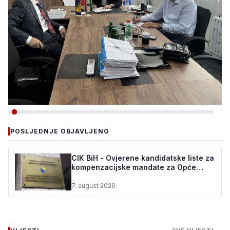
-VIJESTI
POSLJEDNJE OBJAVLJENO
VLADA ZDK: 150.000 KM ZA
REKONSTRUKCIJU VODOVODA
CIK BiH - Ovjerene kandidatske liste za
kompenzacijske mandate za Opće
U ŽEPČU
izbore u BiH
7. august 2026.
7. august 2026.
•
66 pregleda